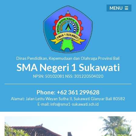
MENU
Dinas Pendidikan, Kepemudaan dan Olahraga
Provinsi Bali
SMA Negeri 1 Sukawati
NPSN: 50102081 NSS: 301220504020
Phone: +62 361 299628
Alamat:
Jalan Lettu Wayan Sutha II, Sukawati
Gianyar Bali 80582
E-mail: info@sma1-sukawati.sch.id