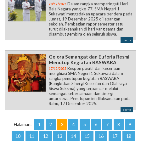
Dalam rangka memperingati Hari
20/12/2025
Bela Negara yang ke-77, SMA Negeri 1
Sukawati mengadakan upacara bendera pada
Jumat, 19 Desember 2025 di lapangan
sekolah. Pembagian rapor semester satu
turut dilaksanakan di hari yang sama dan
disambut gembira oleh seluruh siswa.
berita
Gelora Semangat dan Euforia Resmi
Menutup Kegiatan BASWARA
Respon positif dan keceriaan
17/12/2025
menghiasi SMA Negeri 1 Sukawati dalam
rangka penutupan kegiatan BASWARA
(Bangkitkan Sinergi Kesenian dan Olahraga
Siswa Suksma) yang terpancar melalui
semangat kebersamaan dan sinergi
antarsiswa. Penutupan ini dilaksanakan pada
Rabu, 17 Desember 2025.
berita
Halaman:
1
2
3
4
5
6
7
8
9
10
11
12
13
14
15
16
17
18