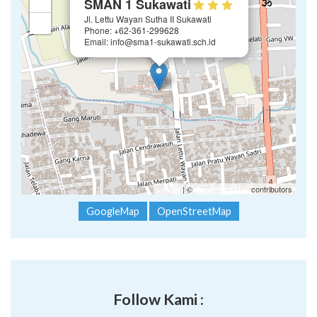
+
SMAN 1 Sukawati
Jl. Lettu Wayan Sutha II Sukawati
−
Phone: +62-361-299628
Email: info@sma1-sukawati.sch.id
Leaflet
| ©
OpenStreetMap
contributors
GoogleMap
OpenStreetMap
Follow Kami :