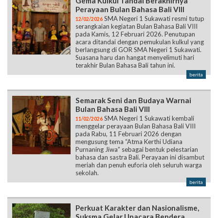
Gema Kulkul Tandai Berakhirnya
Perayaan Bulan Bahasa Bali VIII
SMA Negeri 1 Sukawati resmi tutup
12/02/2026
serangkaian kegiatan Bulan Bahasa Bali VIII
pada Kamis, 12 Februari 2026. Penutupan
acara ditandai dengan pemukulan kulkul yang
berlangsung di GOR SMA Negeri 1 Sukawati.
Suasana haru dan hangat menyelimuti hari
terakhir Bulan Bahasa Bali tahun ini.
berita
Semarak Seni dan Budaya Warnai
Bulan Bahasa Bali VIII
SMA Negeri 1 Sukawati kembali
11/02/2026
menggelar perayaan Bulan Bahasa Bali VIII
pada Rabu, 11 Februari 2026 dengan
mengusung tema “Atma Kerthi Udiana
Purnaning Jiwa” sebagai bentuk pelestarian
bahasa dan sastra Bali. Perayaan ini disambut
meriah dan penuh euforia oleh seluruh warga
sekolah.
berita
Perkuat Karakter dan Nasionalisme,
Suksma Gelar Upacara Bendera.