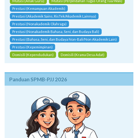
Mutasi (Anak Guru)
Mutasi (Perpindahan Tugas Orang Tua/Wali)
Prestasi (Kemampuan Akademik)
Prestasi (Akademik Sains, RisTek/Akademik Lainnya)
Prestasi (Nonakademik Olahraga)
Prestasi (Nonakademik Bahasa, Seni, dan Budaya Bali)
Prestasi (Bahasa, Seni, dan Budaya Non-Bali/Non Akademik Lain)
Prestasi (Kepemimpinan)
Domisili (Kependudukan)
Domisili (Krama Desa Adat)
Panduan SPMB-PJJ 2026