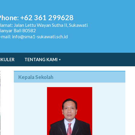
Phone: +62 361 299628
lamat:
Jalan Lettu Wayan Sutha II, Sukawati
ianyar Bali 80582
-mail: info@sma1-sukawati.sch.id
IKULER
TENTANG KAMI
Kepala Sekolah