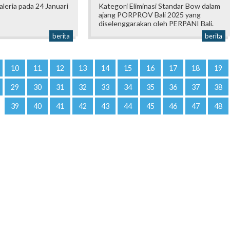
Galeria pada 24 Januari
Kategori Eliminasi Standar Bow dalam
ajang PORPROV Bali 2025 yang
diselenggarakan oleh PERPANI Bali.
berita
berita
10
11
12
13
14
15
16
17
18
19
29
30
31
32
33
34
35
36
37
38
39
40
41
42
43
44
45
46
47
48