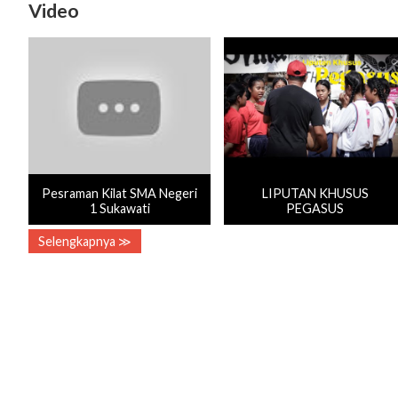
Video
Pesraman Kilat SMA Negeri
LIPUTAN KHUSUS
1 Sukawati
PEGASUS
Selengkapnya ≫