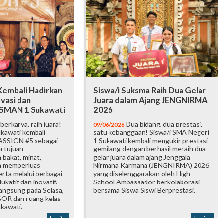
embali Hadirkan
Siswa/i Suksma Raih Dua Gelar
vasi dan
Juara dalam Ajang JENGNIRMA
i SMAN 1 Sukawati
2026
erkarya, raih juara!
Dua bidang, dua prestasi,
09/06/2026
kawati kembali
satu kebanggaan! Siswa/i SMA Negeri
ASSION #5 sebagai
1 Sukawati kembali mengukir prestasi
ertujuan
gemilang dengan berhasil meraih dua
bakat, minat,
gelar juara dalam ajang Jenggala
ta memperluas
Nirmana Karmana (JENGNIRMA) 2026
rta melalui berbagai
yang diselenggarakan oleh High
katif dan inovatif.
School Ambassador berkolaborasi
langsung pada Selasa,
bersama Siswa Siswi Berprestasi.
 GOR dan ruang kelas
kawati.