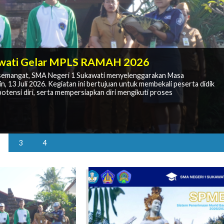
 Kembali Bersekolah untuk Meraih Masa
awati Gelar MPLS RAMAH 2026
Kesan Semangat Kebersamaan
semangat, SMA Negeri 1 Sukawati menyelenggarakan Masa
egeri 1 Sukawati
13 Juli 2026. Kegiatan ini bertujuan untuk membekali peserta didik
egeri 1 Sukawati yang dilaksanakan pada Jumat, 17 Juli 2026.
MB PJJ SMA membuka kesempatan bagi masyarakat untuk melanjutkan
 guna membangun semangat berprestasi dan karakter unggul di
tensi diri, serta mempersiapkan diri mengikuti proses
gan SMAN 1 Sukawati sebagai sekolah induk penyelenggara di Provinsi
elah dinyatakan diterima melalui Sistem Penerimaan Murid Baru
3
4