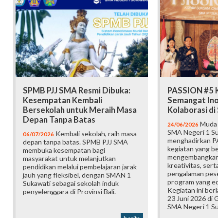
SPMB PJJ SMA Resmi Dibuka:
PASSION #5 K
Kesempatan Kembali
Semangat Ino
Bersekolah untuk Meraih Masa
Kolaborasi d
Depan Tanpa Batas
Muda b
24/06/2026
SMA Negeri 1 Su
Kembali sekolah, raih masa
06/07/2026
menghadirkan P
depan tanpa batas. SPMB PJJ SMA
kegiatan yang b
membuka kesempatan bagi
mengembangkan 
masyarakat untuk melanjutkan
kreativitas, ser
pendidikan melalui pembelajaran jarak
pengalaman pese
jauh yang fleksibel, dengan SMAN 1
program yang edu
Sukawati sebagai sekolah induk
Kegiatan ini ber
penyelenggara di Provinsi Bali.
23 Juni 2026 di
SMA Negeri 1 Su