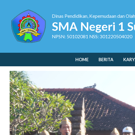
Dinas Pendidikan, Kepemudaan dan Ola
SMA Negeri 1 S
NPSN: 50102081 NSS: 301220504020
HOME
BERITA
KARY