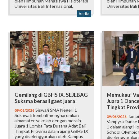
oleh Himpunan Mahasiswa Fisioterapi
oleh Himpunan M
Universitas Bali Internasional.
Universitas Bali 
berita
Gemilang di GBHS IX, SEJEBAG
Memukau! Va
Suksma berasil gaet juara
Juara 1 Danc
Tingkat Provi
Siswa/i SMA Negeri 1
09/06/2026
Sukawati kembali mengharumkan
Tampi
09/06/2026
almamater sekolah dengan meraih
Vampyra Dance b
Juara 1 Lomba Tata Busana Adat Bali
1 dalam ajang H
Tingkat Provinsi dalam ajang GBHS IX
School Olympic t
yang diselenggarakan oleh Kampus
diselenggarakan