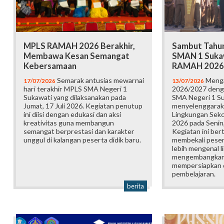
MPLS RAMAH 2026 Berakhir,
Sambut Tahun
Membawa Kesan Semangat
SMAN 1 Suka
Kebersamaan
RAMAH 2026
Semarak antusias mewarnai
Menga
17/07/2026
13/07/2026
hari terakhir MPLS SMA Negeri 1
2026/2027 deng
Sukawati yang dilaksanakan pada
SMA Negeri 1 S
Jumat, 17 Juli 2026. Kegiatan penutup
menyelenggarak
ini diisi dengan edukasi dan aksi
Lingkungan Sek
kreativitas guna membangun
2026 pada Senin,
semangat berprestasi dan karakter
Kegiatan ini ber
unggul di kalangan peserta didik baru.
membekali pesert
lebih mengenal l
mengembangkan p
mempersiapkan d
pembelajaran.
berita