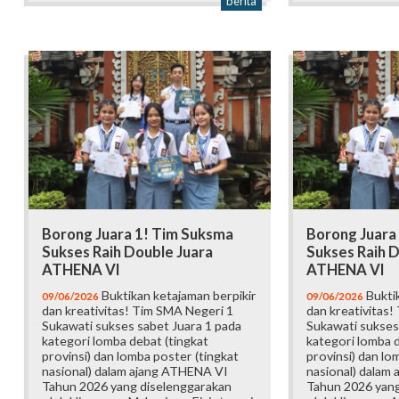
berita
Borong Juara 1! Tim Suksma
Borong Juara
Sukses Raih Double Juara
Sukses Raih D
ATHENA VI
ATHENA VI
Buktikan ketajaman berpikir
Buktik
09/06/2026
09/06/2026
dan kreativitas! Tim SMA Negeri 1
dan kreativitas!
Sukawati sukses sabet Juara 1 pada
Sukawati sukses
kategori lomba debat (tingkat
kategori lomba d
provinsi) dan lomba poster (tingkat
provinsi) dan lo
nasional) dalam ajang ATHENA VI
nasional) dalam
Tahun 2026 yang diselenggarakan
Tahun 2026 yang