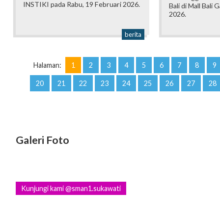
INSTIKI pada Rabu, 19 Februari 2026.
Bali di Mall Bali 
2026.
berita
Halaman:
1
2
3
4
5
6
7
8
9
20
21
22
23
24
25
26
27
28
Galeri Foto
Kunjungi kami @sman1.sukawati