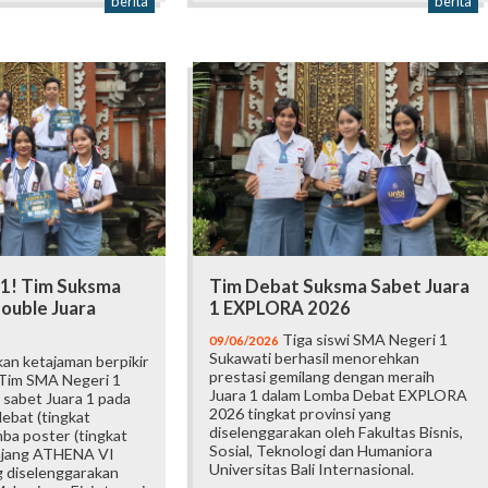
berita
berita
 1! Tim Suksma
Tim Debat Suksma Sabet Juara
ouble Juara
1 EXPLORA 2026
Tiga siswi SMA Negeri 1
09/06/2026
Sukawati berhasil menorehkan
an ketajaman berpikir
prestasi gemilang dengan meraih
 Tim SMA Negeri 1
Juara 1 dalam Lomba Debat EXPLORA
 sabet Juara 1 pada
2026 tingkat provinsi yang
ebat (tingkat
diselenggarakan oleh Fakultas Bisnis,
mba poster (tingkat
Sosial, Teknologi dan Humaniora
 ajang ATHENA VI
Universitas Bali Internasional.
 diselenggarakan