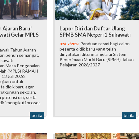
 Ajaran Baru!
Lapor Diri dan Daftar Ulang
wati Gelar MPLS
SPMB SMA Negeri 1 Sukawati
Panduan resmi bagi calon
09/07/2026
peserta didik baru yang telah
wali Tahun Ajaran
dinyatakan diterima melalui Sistem
an penuh semangat,
Penerimaan Murid Baru (SPMB) Tahun
ukawati
Pelajaran 2026/2027
an Masa Pengenalan
olah (MPLS) RAMAH
 13 Juli 2026.
tujuan untuk
a didik baru agar
ingkungan sekolah,
otensi diri, serta
iri mengikuti proses
berita
berita