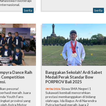
ahasiswa Fisioterapi
Internasional.
berita
berita
mpyra Dance Raih
Banggakan Sekolah! Ardi Sabet
e Competition
Medali Perak Standar Bow
nsi.
PORPROV Bali 2025
lkan pesona!
Siswa SMA Negeri 1
09/06/2026
erhasil meraih Juara
Sukawati kembali menorehkan
onda Youth Fans
prestasi membanggakan di bidang
ingkat provinsi yang
olahraga. Ida Bagus Ardi Narendra
 oleh Astra Motor
Putra berhasil meraih Juara 2