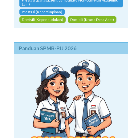
Prestasi (Bahasa, Seni, dan Budaya Non-Bali/Non Akademik
Lain)
Prestasi (Kepemimpinan)
Domisili (Kependudukan)
Domisili (Krama Desa Adat)
Panduan SPMB-PJJ 2026