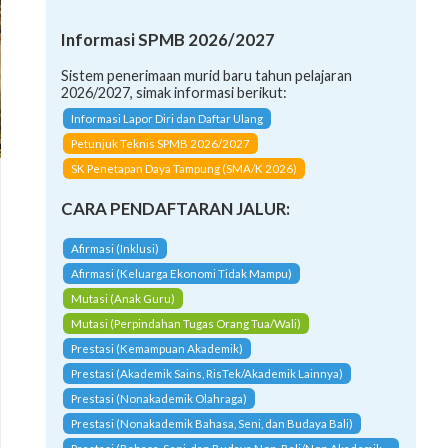
Informasi SPMB 2026/2027
Sistem penerimaan murid baru tahun pelajaran
2026/2027, simak informasi berikut:
Informasi Lapor Diri dan Daftar Ulang
Petunjuk Teknis SPMB 2026/2027
SK Penetapan Daya Tampung (SMA/K 2026)
CARA PENDAFTARAN JALUR:
Afirmasi (Inklusi)
Afirmasi (Keluarga Ekonomi Tidak Mampu)
Mutasi (Anak Guru)
Mutasi (Perpindahan Tugas Orang Tua/Wali)
Prestasi (Kemampuan Akademik)
Prestasi (Akademik Sains, RisTek/Akademik Lainnya)
Prestasi (Nonakademik Olahraga)
Prestasi (Nonakademik Bahasa, Seni, dan Budaya Bali)