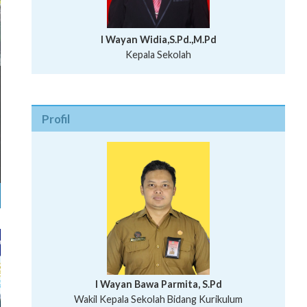
I Wayan Widia,S.Pd.,M.Pd
Kepala Sekolah
Profil
I Wayan Bawa Parmita, S.Pd
I Wayan Gede Aditya Pratita, S.Pd., M.Sn
Wakil Kepala Sekolah Bidang Kurikulum
Ni Wayan Nopi Sutantri, S.Pd.
Putu Suhartana, S.Pd.