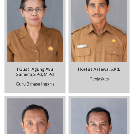
I Gusti Agung Ayu
I Ketut Astawa, S.Pd.
Sumerti,S.Pd, M.Pd
Penjaskes
Guru Bahasa Inggris