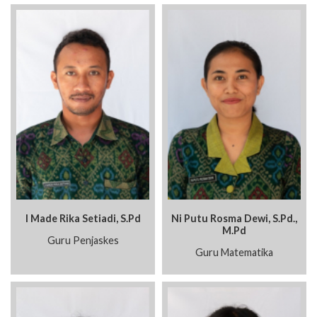
I Made Rika Setiadi, S.Pd
Ni Putu Rosma Dewi, S.Pd.,
M.Pd
Guru Penjaskes
Guru Matematika