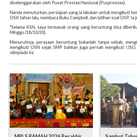
diselenggarakan oleh Pusat Prestasi Nasional (Puspresnas).
Nanda menuturkan, persiapan yang ia lakukan untuk mengikuti lomb
OSK tahun lalu, membaca Buku Campbell, dan latihan soal OSP. Ia 
"Selama KSN, saya termasuk orang yang beruntung bisa diberika
Minggu (18/10/20).
Menurutnya, perasaan beruntung bukanlah tanpa sebab, mengin
mengikuti OSN sejak SMP bahkan juga pernah mengikuti IJSO, s
olimpiade ini.
MPLS RAMAH 2026 Berakhir,
Sambut Tahun