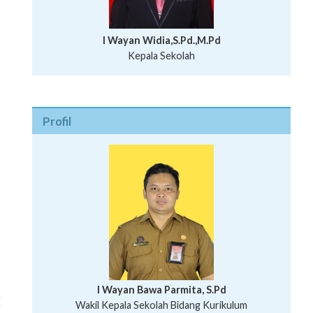
I Wayan Widia,S.Pd.,M.Pd
Kepala Sekolah
Profil
I Wayan Bawa Parmita, S.Pd
h
I Wayan Gede Aditya Pratita, S.Pd., M.Sn
Wakil Kepala Sekolah Bidang Kurikulum
g
Ni Wayan Nopi Sutantri, S.Pd.
Putu Suhartana, S.Pd.