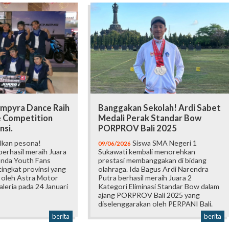
mpyra Dance Raih
Banggakan Sekolah! Ardi Sabet
e Competition
Medali Perak Standar Bow
nsi.
PORPROV Bali 2025
lkan pesona!
Siswa SMA Negeri 1
09/06/2026
erhasil meraih Juara
Sukawati kembali menorehkan
onda Youth Fans
prestasi membanggakan di bidang
ingkat provinsi yang
olahraga. Ida Bagus Ardi Narendra
 oleh Astra Motor
Putra berhasil meraih Juara 2
Galeria pada 24 Januari
Kategori Eliminasi Standar Bow dalam
ajang PORPROV Bali 2025 yang
diselenggarakan oleh PERPANI Bali.
berita
berita