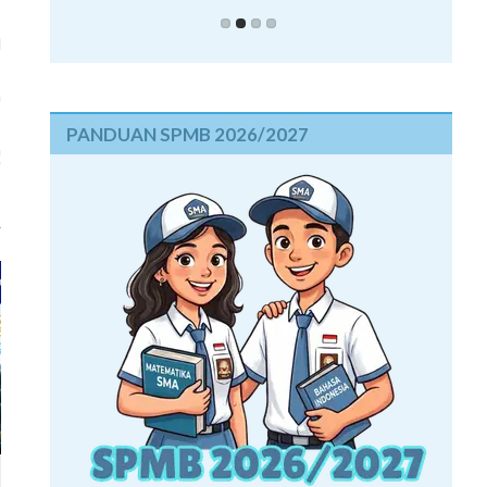
l
a
PANDUAN SPMB 2026/2027
h
'