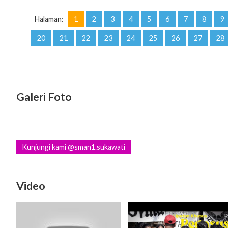
Halaman:
1
2
3
4
5
6
7
8
9
20
21
22
23
24
25
26
27
28
Galeri Foto
Kunjungi kami @sman1.sukawati
Video