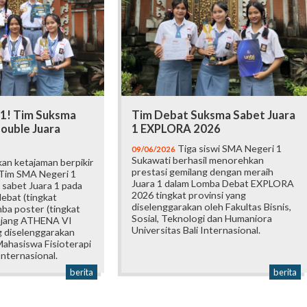
 1! Tim Suksma
Tim Debat Suksma Sabet Juara
ouble Juara
1 EXPLORA 2026
Tiga siswi SMA Negeri 1
09/06/2026
Sukawati berhasil menorehkan
an ketajaman berpikir
prestasi gemilang dengan meraih
 Tim SMA Negeri 1
Juara 1 dalam Lomba Debat EXPLORA
 sabet Juara 1 pada
2026 tingkat provinsi yang
ebat (tingkat
diselenggarakan oleh Fakultas Bisnis,
mba poster (tingkat
Sosial, Teknologi dan Humaniora
 ajang ATHENA VI
Universitas Bali Internasional.
 diselenggarakan
ahasiswa Fisioterapi
Internasional.
berita
berita