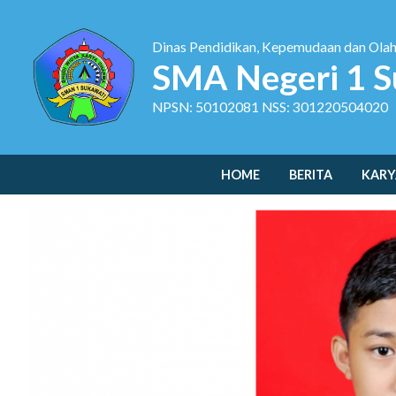
Dinas Pendidikan, Kepemudaan dan Ola
SMA Negeri 1 S
NPSN: 50102081 NSS: 301220504020
HOME
BERITA
KARY