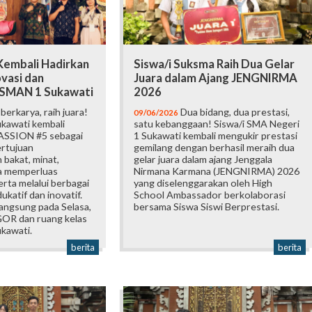
embali Hadirkan
Siswa/i Suksma Raih Dua Gelar
vasi dan
Juara dalam Ajang JENGNIRMA
i SMAN 1 Sukawati
2026
erkarya, raih juara!
Dua bidang, dua prestasi,
09/06/2026
kawati kembali
satu kebanggaan! Siswa/i SMA Negeri
ASSION #5 sebagai
1 Sukawati kembali mengukir prestasi
ertujuan
gemilang dengan berhasil meraih dua
bakat, minat,
gelar juara dalam ajang Jenggala
ta memperluas
Nirmana Karmana (JENGNIRMA) 2026
rta melalui berbagai
yang diselenggarakan oleh High
katif dan inovatif.
School Ambassador berkolaborasi
langsung pada Selasa,
bersama Siswa Siswi Berprestasi.
 GOR dan ruang kelas
kawati.
berita
berita