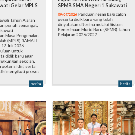
wati Gelar MPLS
SPMB SMA Negeri 1 Sukawati
Panduan resmi bagi calon
09/07/2026
peserta didik baru yang telah
wali Tahun Ajaran
dinyatakan diterima melalui Sistem
an penuh semangat,
Penerimaan Murid Baru (SPMB) Tahun
ukawati
Pelajaran 2026/2027
an Masa Pengenalan
olah (MPLS) RAMAH
 13 Juli 2026.
tujuan untuk
a didik baru agar
ingkungan sekolah,
otensi diri, serta
iri mengikuti proses
berita
berita