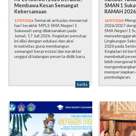
Membawa Kesan Semangat
SMAN 1 Suka
Kebersamaan
RAMAH 2026
Semarak antusias mewarnai
Menga
17/07/2026
13/07/2026
hari terakhir MPLS SMA Negeri 1
2026/2027 deng
Sukawati yang dilaksanakan pada
SMA Negeri 1 S
Jumat, 17 Juli 2026. Kegiatan penutup
menyelenggarak
ini diisi dengan edukasi dan aksi
Lingkungan Sek
kreativitas guna membangun
2026 pada Senin,
semangat berprestasi dan karakter
Kegiatan ini ber
unggul di kalangan peserta didik baru.
membekali pesert
lebih mengenal l
mengembangkan p
mempersiapkan d
pembelajaran.
berita