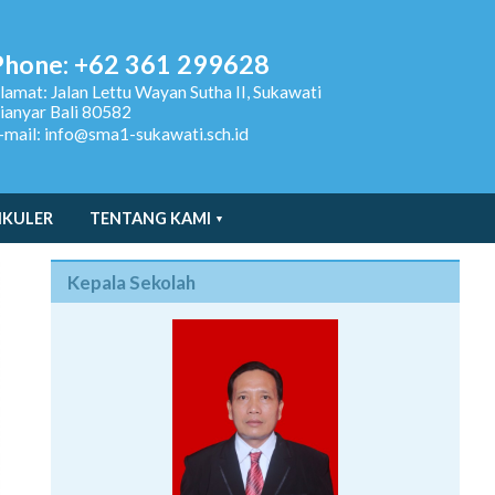
Phone: +62 361 299628
lamat:
Jalan Lettu Wayan Sutha II, Sukawati
ianyar Bali 80582
-mail: info@sma1-sukawati.sch.id
IKULER
TENTANG KAMI
Kepala Sekolah