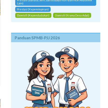
Prestasi (Bahasa, Seni, dan Budaya Non-Bali/Non Akademik
Lain)
Prestasi (Kepemimpinan)
Domisili (Kependudukan)
Domisili (Krama Desa Adat)
Panduan SPMB-PJJ 2026