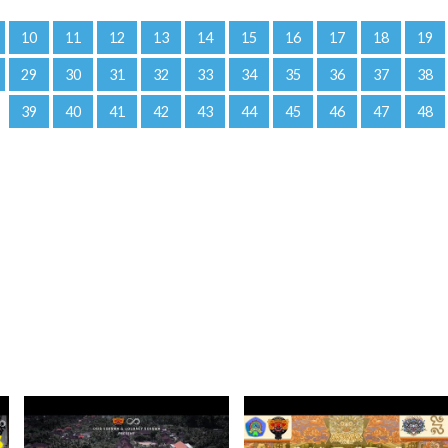
10
11
12
13
14
15
16
17
18
19
29
30
31
32
33
34
35
36
37
38
39
40
41
42
43
44
45
46
47
48