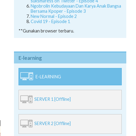
suksmafess on Twitter - Episode 4
Ngobrolin Kebudayaan Dan Karya Anak Bangsa
Bersama Kpoper - Episode 3
New Normal - Episode 2
Covid 19 - Episode 1
**Gunakan browser terbaru.
E-learning
E-LEARNING
SERVER 1 [Offline]
SERVER 2 [Offline]