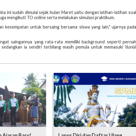
a ini sudah dimulai sejak bulan Maret yaitu dengan latihan-latihan soa
juga mengikuti TO online serta melakukan simulasi praktikum.
n kesempatan untuk bersaing bersama siswa yang lain," ujarnya pad
gat saingannya yang rata-rata memiliki background seperti perna
edangkan ia sendiri terbilang masih pemula untuk memasuki 'dunia
 Ajaran Baru!
Lapor Diri dan Daftar Ulang