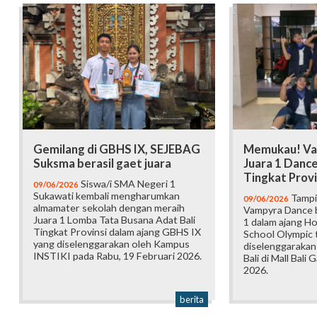
Gemilang di GBHS IX, SEJEBAG
Memukau! Va
Suksma berasil gaet juara
Juara 1 Danc
Tingkat Provi
Siswa/i SMA Negeri 1
09/06/2026
Sukawati kembali mengharumkan
Tampi
09/06/2026
almamater sekolah dengan meraih
Vampyra Dance b
Juara 1 Lomba Tata Busana Adat Bali
1 dalam ajang H
Tingkat Provinsi dalam ajang GBHS IX
School Olympic t
yang diselenggarakan oleh Kampus
diselenggarakan
INSTIKI pada Rabu, 19 Februari 2026.
Bali di Mall Bali 
2026.
berita