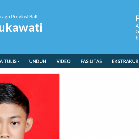
hraga
Provinsi Bali
ukawati
A
G
E
A TULIS
UNDUH
VIDEO
FASILITAS
EKSTRAKUR