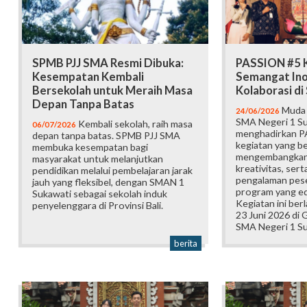
SPMB PJJ SMA Resmi Dibuka:
PASSION #5 K
Kesempatan Kembali
Semangat Ino
Bersekolah untuk Meraih Masa
Kolaborasi d
Depan Tanpa Batas
Muda b
24/06/2026
SMA Negeri 1 Su
Kembali sekolah, raih masa
06/07/2026
menghadirkan P
depan tanpa batas. SPMB PJJ SMA
kegiatan yang b
membuka kesempatan bagi
mengembangkan 
masyarakat untuk melanjutkan
kreativitas, ser
pendidikan melalui pembelajaran jarak
pengalaman pese
jauh yang fleksibel, dengan SMAN 1
program yang edu
Sukawati sebagai sekolah induk
Kegiatan ini ber
penyelenggara di Provinsi Bali.
23 Juni 2026 di
SMA Negeri 1 Su
berita