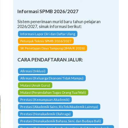
Informasi SPMB 2026/2027
Sistem penerimaan murid baru tahun pelajaran
2026/2027, simak informasi berikut:
Informasi Lapor Diri dan Daftar Ulang
Petunjuk Teknis SPMB 2026/2027
SK Penetapan Daya Tampung (SMA/K 2026)
CARA PENDAFTARAN JALUR:
Afirmasi (Inklusi)
Afirmasi (Keluarga Ekonomi Tidak Mampu)
Mutasi (Anak Guru)
Mutasi (Perpindahan Tugas Orang Tua/Wali)
Prestasi (Kemampuan Akademik)
Prestasi (Akademik Sains, RisTek/Akademik Lainnya)
Prestasi (Nonakademik Olahraga)
Prestasi (Nonakademik Bahasa, Seni, dan Budaya Bali)