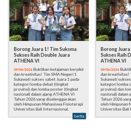
Borong Juara 1! Tim Suksma
Borong Juara
Sukses Raih Double Juara
Sukses Raih D
ATHENA VI
ATHENA VI
Buktikan ketajaman berpikir
Buktik
09/06/2026
09/06/2026
dan kreativitas! Tim SMA Negeri 1
dan kreativitas!
Sukawati sukses sabet Juara 1 pada
Sukawati sukses
kategori lomba debat (tingkat
kategori lomba d
provinsi) dan lomba poster (tingkat
provinsi) dan lo
nasional) dalam ajang ATHENA VI
nasional) dalam
Tahun 2026 yang diselenggarakan
Tahun 2026 yang
oleh Himpunan Mahasiswa Fisioterapi
oleh Himpunan M
Universitas Bali Internasional.
Universitas Bali 
berita