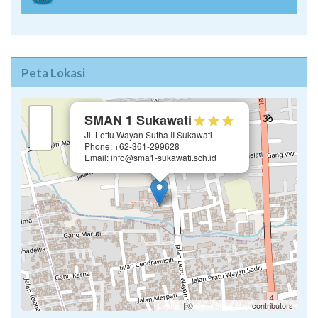
Peta Lokasi
×
+
SMAN 1 Sukawati
Jl. Lettu Wayan Sutha II Sukawati
−
Phone: +62-361-299628
Email: info@sma1-sukawati.sch.id
Leaflet
| ©
OpenStreetMap
contributors