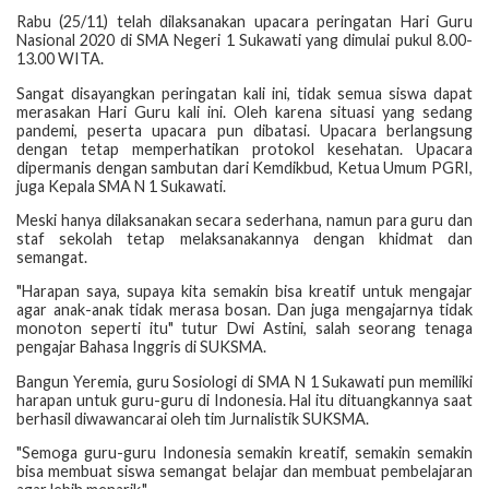
Rabu (25/11) telah dilaksanakan upacara peringatan Hari Guru
Nasional 2020 di SMA Negeri 1 Sukawati yang dimulai pukul 8.00-
13.00 WITA.
Sangat disayangkan peringatan kali ini, tidak semua siswa dapat
merasakan Hari Guru kali ini. Oleh karena situasi yang sedang
pandemi, peserta upacara pun dibatasi. Upacara berlangsung
dengan tetap memperhatikan protokol kesehatan. Upacara
dipermanis dengan sambutan dari Kemdikbud, Ketua Umum PGRI,
juga Kepala SMA N 1 Sukawati.
Meski hanya dilaksanakan secara sederhana, namun para guru dan
staf sekolah tetap melaksanakannya dengan khidmat dan
semangat.
"Harapan saya, supaya kita semakin bisa kreatif untuk mengajar
agar anak-anak tidak merasa bosan. Dan juga mengajarnya tidak
monoton seperti itu" tutur Dwi Astini, salah seorang tenaga
pengajar Bahasa Inggris di SUKSMA.
Bangun Yeremia, guru Sosiologi di SMA N 1 Sukawati pun memiliki
harapan untuk guru-guru di Indonesia. Hal itu dituangkannya saat
berhasil diwawancarai oleh tim Jurnalistik SUKSMA.
"Semoga guru-guru Indonesia semakin kreatif, semakin semakin
bisa membuat siswa semangat belajar dan membuat pembelajaran