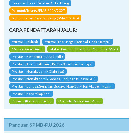
Informasi Lapor Diri dan Daftar Ulang
Petunjuk Teknis SPMB 2026/2027
SK Penetapan Daya Tampung (SMA/K 2026)
CARA PENDAFTARAN JALUR:
Afirmasi (Inklusi)
Afirmasi (Keluarga Ekonomi Tidak Mampu)
Mutasi (Anak Guru)
Mutasi (Perpindahan Tugas Orang Tua/Wali)
Prestasi (Kemampuan Akademik)
Prestasi (Akademik Sains, RisTek/Akademik Lainnya)
Prestasi (Nonakademik Olahraga)
Prestasi (Nonakademik Bahasa, Seni, dan Budaya Bali)
Prestasi (Bahasa, Seni, dan Budaya Non-Bali/Non Akademik Lain)
Prestasi (Kepemimpinan)
Domisili (Kependudukan)
Domisili (Krama Desa Adat)
Panduan SPMB-PJJ 2026