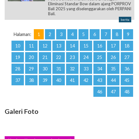
Eliminasi Standar Bow dalam ajang PORPROV
Bali 2025 yang diselenggarakan oleh PERPANI
Bali.
berita
Halaman:
1
2
3
4
5
6
7
8
9
10
11
12
13
14
15
16
17
18
19
20
21
22
23
24
25
26
27
28
29
30
31
32
33
34
35
36
37
38
39
40
41
42
43
44
45
46
47
48
Galeri Foto