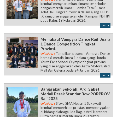
kembali mengharumkan almamater sekolah
dengan meraih Juara 1 Lomba Tata Busana
Adat Bali Tingkat Provinsi dalam ajang GBHS
IX yang diselenggarakan oleh Kampus INSTIKI
pada Rabu, 19 Februari 2026.
berita
Memukau! Vampyra Dance Raih Juara
1 Dance Competition Tingkat
Provinsi.
Tampilkan pesona! Vampyra Dance
09/06/2026
berhasil meraih Juara 1 dalam ajang Honda
Youth Fans School Olympic tingkat provinsi
yang diselenggarakan oleh Astra Motor Bali di
Mall Bali Galeria pada 24 Januari 2026.
berita
Banggakan Sekolah! Ardi Sabet
Medali Perak Standar Bow PORPROV
Bali 2025
Siswa SMA Negeri 1 Sukawati
09/06/2026
kembali menorehkan prestasi membanggakan
di bidang olahraga. Ida Bagus Ardi Narendra
Putra berhasil meraih Juara 2 Kategori