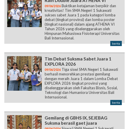
Raih Double Juara ATHENA VI
Buktikan ketajaman berpikir dan
09/06/2026
kreativitas! Tim SMA Negeri 1 Sukawati
sukses sabet Juara 1 pada kategori lomba
debat (tingkat provinsi) dan lomba poster
(tingkat nasional) dalam ajang ATHENA VI
Tahun 2026 yang diselenggarakan oleh
Himpunan Mahasiswa Fisioterapi Universitas
Bali Internasional.
berita
Tim Debat Suksma Sabet Juara 1
EXPLORA 2026
Tiga siswi SMA Negeri 1 Sukawati
09/06/2026
berhasil menorehkan prestasi gemilang
dengan meraih Juara 1 dalam Lomba Debat
EXPLORA 2026 tingkat provinsi yang
diselenggarakan oleh Fakultas Bisnis, Sosial,
Teknologi dan Humaniora Universitas Bali
Internasional.
berita
Gemilang di GBHS IX, SEJEBAG
Suksma berasil gaet juara
Siswa/i SMA Negeri 1 Sukawati
09/06/2026