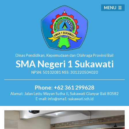
MENU
Dinas Pendidikan, Kepemudaan dan Olahraga
Provinsi Bali
SMA Negeri 1 Sukawati
NPSN: 50102081 NSS: 301220504020
Phone: +62 361 299628
Alamat:
Jalan Lettu Wayan Sutha II, Sukawati
Gianyar Bali 80582
E-mail: info@sma1-sukawati.sch.id