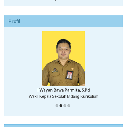
Profil
I Wayan Bawa Parmita, S.Pd
I Wayan Gede Aditya Pratita, S.Pd., M.Sn
Wakil Kepala Sekolah Bidang Kurikulum
Ni Wayan Nopi Sutantri, S.Pd.
Putu Suhartana, S.Pd.