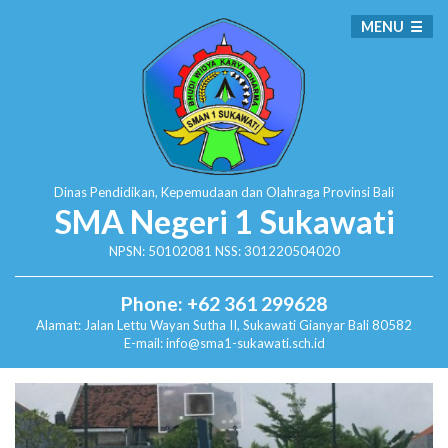
MENU
Dinas Pendidikan, Kepemudaan dan Olahraga
Provinsi Bali
SMA Negeri 1 Sukawati
NPSN: 50102081 NSS: 301220504020
Phone: +62 361 299628
Alamat:
Jalan Lettu Wayan Sutha II, Sukawati
Gianyar Bali 80582
E-mail: info@sma1-sukawati.sch.id