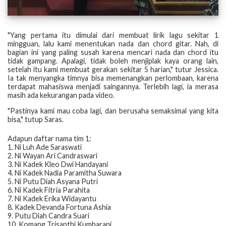
"Yang pertama itu dimulai dari membuat lirik lagu sekitar 1
mingguan, lalu kami menentukan nada dan chord gitar. Nah, di
bagian ini yang paling susah karena mencari nada dan chord itu
tidak gampang. Apalagi, tidak boleh menjiplak kaya orang lain,
setelah itu kami membuat gerakan sekitar 5 harian," tutur Jessica.
Ia tak menyangka timnya bisa memenangkan perlombaan, karena
terdapat mahasiswa menjadi saingannya. Terlebih lagi, ia merasa
masih ada kekurangan pada video.
"Pastinya kami mau coba lagi, dan berusaha semaksimal yang kita
bisa," tutup Saras.
Adapun daftar nama tim 1:
1. Ni Luh Ade Saraswati
2. Ni Wayan Ari Candraswari
3. Ni Kadek Kleo Dwi Handayani
4. Ni Kadek Nadia Paramitha Suwara
5. Ni Putu Diah Asyana Putri
6. Ni Kadek Fitria Parahita
7. Ni Kadek Erika Widayantu
8. Kadek Devanda Fortuna Ashia
9. Putu Diah Candra Suari
10. Komang Trisanthi Kumbarani