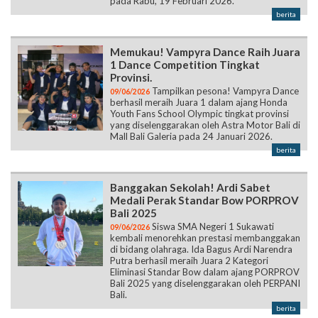
pada Rabu, 19 Februari 2026.
berita
Memukau! Vampyra Dance Raih Juara
1 Dance Competition Tingkat
Provinsi.
Tampilkan pesona! Vampyra Dance
09/06/2026
berhasil meraih Juara 1 dalam ajang Honda
Youth Fans School Olympic tingkat provinsi
yang diselenggarakan oleh Astra Motor Bali di
Mall Bali Galeria pada 24 Januari 2026.
berita
Banggakan Sekolah! Ardi Sabet
Medali Perak Standar Bow PORPROV
Bali 2025
Siswa SMA Negeri 1 Sukawati
09/06/2026
kembali menorehkan prestasi membanggakan
di bidang olahraga. Ida Bagus Ardi Narendra
Putra berhasil meraih Juara 2 Kategori
Eliminasi Standar Bow dalam ajang PORPROV
Bali 2025 yang diselenggarakan oleh PERPANI
Bali.
berita