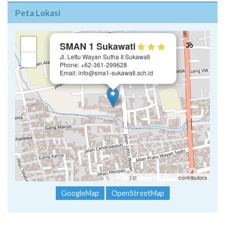
Peta Lokasi
×
+
SMAN 1 Sukawati
Jl. Lettu Wayan Sutha II Sukawati
−
Phone: +62-361-299628
Email: info@sma1-sukawati.sch.id
Leaflet
| ©
OpenStreetMap
contributors
GoogleMap
OpenStreetMap