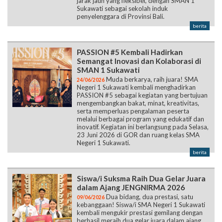
jarak jauh yang fleksibel, dengan SMAN 1
Sukawati sebagai sekolah induk
penyelenggara di Provinsi Bali.
berita
PASSION #5 Kembali Hadirkan
Semangat Inovasi dan Kolaborasi di
SMAN 1 Sukawati
Muda berkarya, raih juara! SMA
24/06/2026
Negeri 1 Sukawati kembali menghadirkan
PASSION #5 sebagai kegiatan yang bertujuan
mengembangkan bakat, minat, kreativitas,
serta memperluas pengalaman peserta
melalui berbagai program yang edukatif dan
inovatif. Kegiatan ini berlangsung pada Selasa,
23 Juni 2026 di GOR dan ruang kelas SMA
Negeri 1 Sukawati.
berita
Siswa/i Suksma Raih Dua Gelar Juara
dalam Ajang JENGNIRMA 2026
Dua bidang, dua prestasi, satu
09/06/2026
kebanggaan! Siswa/i SMA Negeri 1 Sukawati
kembali mengukir prestasi gemilang dengan
berhasil meraih dua gelar juara dalam ajang