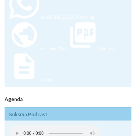
+62 878-8528-5958 (Ayumi)
Halaman Web
Pamflet
Juknis
Agenda
Suksma Podcast