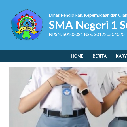
Dinas Pendidikan, Kepemudaan dan Ola
SMA Negeri 1 S
NPSN: 50102081 NSS: 301220504020
HOME
BERITA
KARY