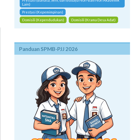
Prestasi (Bahasa, Seni, dan Budaya Non-Bali/Non Akademik
Lain)
Prestasi (Kepemimpinan)
Domisili (Kependudukan)
Domisili (Krama Desa Adat)
Panduan SPMB-PJJ 2026