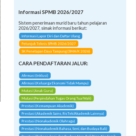
Informasi SPMB 2026/2027
Sistem penerimaan murid baru tahun pelajaran
2026/2027, simak informasi berikut:
Informasi Lapor Diri dan Daftar Ulang
Petunjuk Teknis SPMB 2026/2027
SK Penetapan Daya Tampung (SMA/K 2026)
CARA PENDAFTARAN JALUR:
Afirmasi (Inklusi)
Afirmasi (Keluarga Ekonomi Tidak Mampu)
Mutasi (Anak Guru)
Mutasi (Perpindahan Tugas Orang Tua/Wali)
Prestasi (Kemampuan Akademik)
Prestasi (Akademik Sains, RisTek/Akademik Lainnya)
Prestasi (Nonakademik Olahraga)
Prestasi (Nonakademik Bahasa, Seni, dan Budaya Bali)