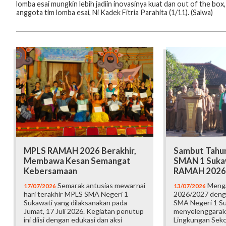
lomba esai mungkin lebih jadiin inovasinya kuat dan out of the box
anggota tim lomba esai, Ni Kadek Fitria Parahita (1/11). (Salwa)
MPLS RAMAH 2026 Berakhir,
Sambut Tahun
Membawa Kesan Semangat
SMAN 1 Suka
Kebersamaan
RAMAH 2026
Semarak antusias mewarnai
Menga
17/07/2026
13/07/2026
hari terakhir MPLS SMA Negeri 1
2026/2027 deng
Sukawati yang dilaksanakan pada
SMA Negeri 1 S
Jumat, 17 Juli 2026. Kegiatan penutup
menyelenggarak
ini diisi dengan edukasi dan aksi
Lingkungan Sek