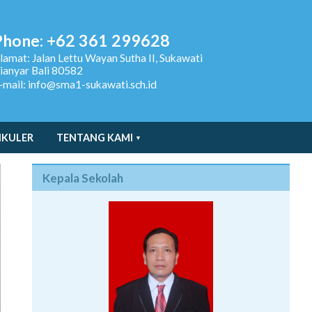
Phone: +62 361 299628
lamat:
Jalan Lettu Wayan Sutha II, Sukawati
ianyar Bali 80582
-mail: info@sma1-sukawati.sch.id
IKULER
TENTANG KAMI
Kepala Sekolah