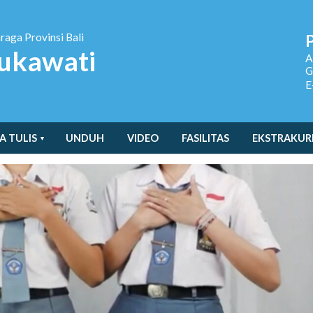
hraga
Provinsi Bali
ukawati
A
G
E
A TULIS
UNDUH
VIDEO
FASILITAS
EKSTRAKUR