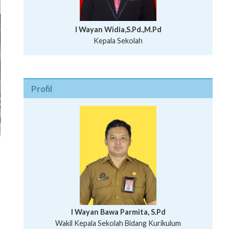
I Wayan Widia,S.Pd.,M.Pd
Kepala Sekolah
Profil
I Wayan Bawa Parmita, S.Pd
I Wayan Gede Aditya Pratita, S.Pd., M.Sn
Wakil Kepala Sekolah Bidang Kurikulum
Ni Wayan Nopi Sutantri, S.Pd.
Putu Suhartana, S.Pd.
Wakil Kepala Sekolah Bidang Kesiswaan