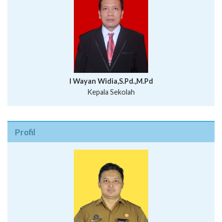
I Wayan Widia,S.Pd.,M.Pd
Kepala Sekolah
Profil