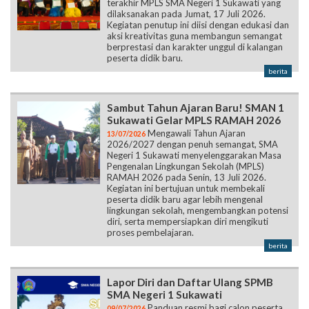
terakhir MPLS SMA Negeri 1 Sukawati yang
dilaksanakan pada Jumat, 17 Juli 2026.
Kegiatan penutup ini diisi dengan edukasi dan
aksi kreativitas guna membangun semangat
berprestasi dan karakter unggul di kalangan
peserta didik baru.
berita
Sambut Tahun Ajaran Baru! SMAN 1
Sukawati Gelar MPLS RAMAH 2026
Mengawali Tahun Ajaran
13/07/2026
2026/2027 dengan penuh semangat, SMA
Negeri 1 Sukawati menyelenggarakan Masa
Pengenalan Lingkungan Sekolah (MPLS)
RAMAH 2026 pada Senin, 13 Juli 2026.
Kegiatan ini bertujuan untuk membekali
peserta didik baru agar lebih mengenal
lingkungan sekolah, mengembangkan potensi
diri, serta mempersiapkan diri mengikuti
proses pembelajaran.
berita
Lapor Diri dan Daftar Ulang SPMB
SMA Negeri 1 Sukawati
Panduan resmi bagi calon peserta
09/07/2026