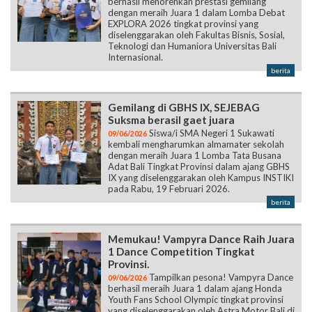
berhasil menorehkan prestasi gemilang
dengan meraih Juara 1 dalam Lomba Debat
EXPLORA 2026 tingkat provinsi yang
diselenggarakan oleh Fakultas Bisnis, Sosial,
Teknologi dan Humaniora Universitas Bali
Internasional.
berita
Gemilang di GBHS IX, SEJEBAG
Suksma berasil gaet juara
Siswa/i SMA Negeri 1 Sukawati
09/06/2026
kembali mengharumkan almamater sekolah
dengan meraih Juara 1 Lomba Tata Busana
Adat Bali Tingkat Provinsi dalam ajang GBHS
IX yang diselenggarakan oleh Kampus INSTIKI
pada Rabu, 19 Februari 2026.
berita
Memukau! Vampyra Dance Raih Juara
1 Dance Competition Tingkat
Provinsi.
Tampilkan pesona! Vampyra Dance
09/06/2026
berhasil meraih Juara 1 dalam ajang Honda
Youth Fans School Olympic tingkat provinsi
yang diselenggarakan oleh Astra Motor Bali di