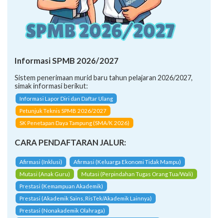
Informasi SPMB 2026/2027
Sistem penerimaan murid baru tahun pelajaran 2026/2027,
simak informasi berikut:
Informasi Lapor Diri dan Daftar Ulang
Petunjuk Teknis SPMB 2026/2027
SK Penetapan Daya Tampung (SMA/K 2026)
CARA PENDAFTARAN JALUR:
Afirmasi (Inklusi)
Afirmasi (Keluarga Ekonomi Tidak Mampu)
Mutasi (Anak Guru)
Mutasi (Perpindahan Tugas Orang Tua/Wali)
Prestasi (Kemampuan Akademik)
Prestasi (Akademik Sains, RisTek/Akademik Lainnya)
Prestasi (Nonakademik Olahraga)