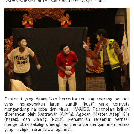
KSPAN SUKSMA di The Mansion Resort & Spa, Ubud.
Pantoret yang ditampilkan bercerita tentang seorang pemuda
yang menggunakan jarum suntik “kuat” yang ternyata
mengandung narkoba dan virus HIV/AIDS. Penampilan kali ini
diperankan oleh Sastrawan (Alimin), Agocan (Master Asep), Sila
(Katek), dan Galang (Polisi). Penampilan tersebut berhasil
mengedukasi sekaligus menghibur penonton dengan unsur jenaka
yang diselipkan di antara adegannya.