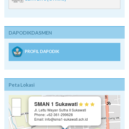
DAPODIKDASMEN
PROFIL DAPODIK
Peta Lokasi
×
+
SMAN 1 Sukawati
Jl. Lettu Wayan Sutha II Sukawati
−
Phone: +62-361-299628
Email: info@sma1-sukawati.sch.id