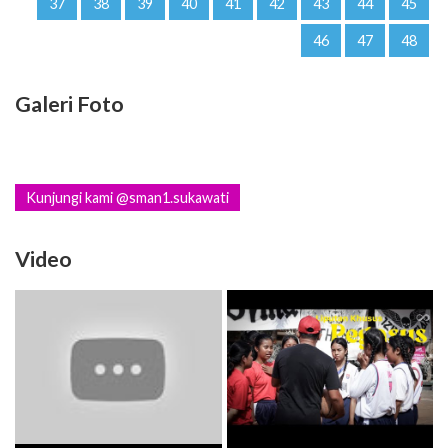
37
38
39
40
41
42
43
44
45
46
47
48
Galeri Foto
Kunjungi kami @sman1.sukawati
Video