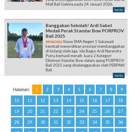
Mall Bali Galeria pada 24 Januari 2026.
berita
Banggakan Sekolah! Ardi Sabet
Medali Perak Standar Bow PORPROV
Bali 2025
Siswa SMA Negeri 1 Sukawati
09/06/2026
kembali menorehkan prestasi membanggakan
di bidang olahraga. Ida Bagus Ardi Narendra
Putra berhasil meraih Juara 2 Kategori
Eliminasi Standar Bow dalam ajang PORPROV
Bali 2025 yang diselenggarakan oleh PERPANI
Bali.
berita
Halaman:
1
2
3
4
5
6
7
8
9
10
11
12
13
14
15
16
17
18
19
20
21
22
23
24
25
26
27
28
29
30
31
32
33
34
35
36