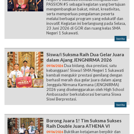
PASSION #5 sebagai kegiatan yang bertujuan
mengembangkan bakat, minat, kreativitas,
serta memperluas pengalaman peserta
melalui berbagai program yang edukatif dan
inovatif. Kegiatan ini berlangsung pada Selasa,
23 Juni 2026 di GOR dan ruang kelas SMA
Negeri 1 Sukawati.
berita
Siswa/i Suksma Raih Dua Gelar Juara
dalam Ajang JENGNIRMA 2026
Dua bidang, dua prestasi, satu
09/06/2026
kebanggaan! Siswa/i SMA Negeri 1 Sukawati
kembali mengukir prestasi gemilang dengan
berhasil meraih dua gelar juara dalam ajang
Jenggala Nirmana Karmana (JENGNIRMA)
2026 yang diselenggarakan oleh High School
Ambassador berkolaborasi bersama Siswa
Siswi Berprestasi.
berita
Borong Juara 1! Tim Suksma Sukses
Raih Double Juara ATHENA VI
Buktikan ketajaman berpikir dan
09/06/2026