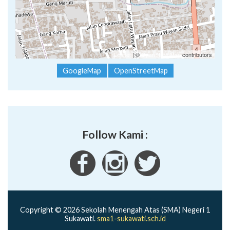
Leaflet
| ©
OpenStreetMap
contributors
GoogleMap
OpenStreetMap
Follow Kami :
Copyright © 2026 Sekolah Menengah Atas (SMA) Negeri 1
Sukawati.
sma1-sukawati.sch.id