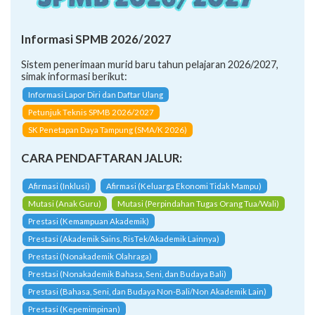
Informasi SPMB 2026/2027
Sistem penerimaan murid baru tahun pelajaran 2026/2027,
simak informasi berikut:
Informasi Lapor Diri dan Daftar Ulang
Petunjuk Teknis SPMB 2026/2027
SK Penetapan Daya Tampung (SMA/K 2026)
CARA PENDAFTARAN JALUR:
Afirmasi (Inklusi)
Afirmasi (Keluarga Ekonomi Tidak Mampu)
Mutasi (Anak Guru)
Mutasi (Perpindahan Tugas Orang Tua/Wali)
Prestasi (Kemampuan Akademik)
Prestasi (Akademik Sains, RisTek/Akademik Lainnya)
Prestasi (Nonakademik Olahraga)
Prestasi (Nonakademik Bahasa, Seni, dan Budaya Bali)
Prestasi (Bahasa, Seni, dan Budaya Non-Bali/Non Akademik Lain)
Prestasi (Kepemimpinan)