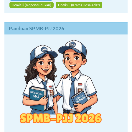
Domisili (Kependudukan)
Domisili (Krama Desa Adat)
Panduan SPMB-PJJ 2026