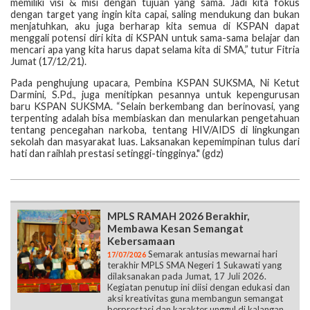
memiliki visi & misi dengan tujuan yang sama. Jadi kita fokus
dengan target yang ingin kita capai, saling mendukung dan bukan
menjatuhkan, aku juga berharap kita semua di KSPAN dapat
menggali potensi diri kita di KSPAN untuk sama-sama belajar dan
mencari apa yang kita harus dapat selama kita di SMA,” tutur Fitria
Jumat (17/12/21).
Pada penghujung upacara, Pembina KSPAN SUKSMA, Ni Ketut
Darmini, S.Pd., juga menitipkan pesannya untuk kepengurusan
baru KSPAN SUKSMA. “Selain berkembang dan berinovasi, yang
terpenting adalah bisa membiaskan dan menularkan pengetahuan
tentang pencegahan narkoba, tentang HIV/AIDS di lingkungan
sekolah dan masyarakat luas. Laksanakan kepemimpinan tulus dari
hati dan raihlah prestasi setinggi-tingginya." (gdz)
MPLS RAMAH 2026 Berakhir,
Membawa Kesan Semangat
Kebersamaan
Semarak antusias mewarnai hari
17/07/2026
terakhir MPLS SMA Negeri 1 Sukawati yang
dilaksanakan pada Jumat, 17 Juli 2026.
Kegiatan penutup ini diisi dengan edukasi dan
aksi kreativitas guna membangun semangat
berprestasi dan karakter unggul di kalangan