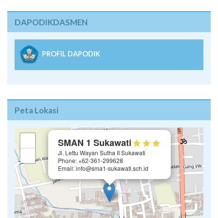
DAPODIKDASMEN
PROFIL DAPODIK
Peta Lokasi
×
+
SMAN 1 Sukawati
Jl. Lettu Wayan Sutha II Sukawati
−
Phone: +62-361-299628
Email: info@sma1-sukawati.sch.id