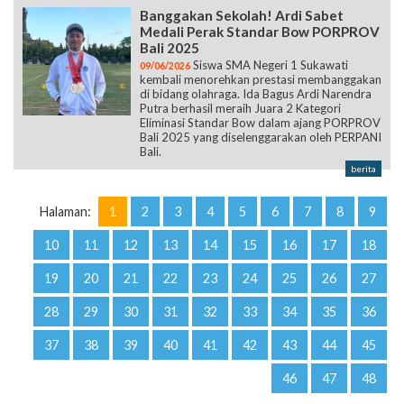
Banggakan Sekolah! Ardi Sabet
Medali Perak Standar Bow PORPROV
Bali 2025
Siswa SMA Negeri 1 Sukawati
09/06/2026
kembali menorehkan prestasi membanggakan
di bidang olahraga. Ida Bagus Ardi Narendra
Putra berhasil meraih Juara 2 Kategori
Eliminasi Standar Bow dalam ajang PORPROV
Bali 2025 yang diselenggarakan oleh PERPANI
Bali.
berita
Halaman:
1
2
3
4
5
6
7
8
9
10
11
12
13
14
15
16
17
18
19
20
21
22
23
24
25
26
27
28
29
30
31
32
33
34
35
36
37
38
39
40
41
42
43
44
45
46
47
48