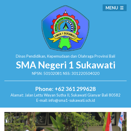
MENU
Dinas Pendidikan, Kepemudaan dan Olahraga
Provinsi Bali
SMA Negeri 1 Sukawati
NPSN: 50102081 NSS: 301220504020
Phone: +62 361 299628
Alamat:
Jalan Lettu Wayan Sutha II, Sukawati
Gianyar Bali 80582
E-mail: info@sma1-sukawati.sch.id