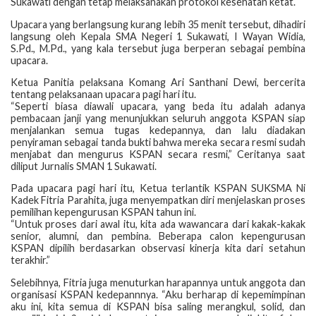
Sukawati dengan tetap melaksanakan protokol kesehatan ketat.
Upacara yang berlangsung kurang lebih 35 menit tersebut, dihadiri
langsung oleh Kepala SMA Negeri 1 Sukawati, I Wayan Widia,
S.Pd., M.Pd., yang kala tersebut juga berperan sebagai pembina
upacara.
Ketua Panitia pelaksana Komang Ari Santhani Dewi, bercerita
tentang pelaksanaan upacara pagi hari itu.
“Seperti biasa diawali upacara, yang beda itu adalah adanya
pembacaan janji yang menunjukkan seluruh anggota KSPAN siap
menjalankan semua tugas kedepannya, dan lalu diadakan
penyiraman sebagai tanda bukti bahwa mereka secara resmi sudah
menjabat dan mengurus KSPAN secara resmi,” Ceritanya saat
diliput Jurnalis SMAN 1 Sukawati.
Pada upacara pagi hari itu, Ketua terlantik KSPAN SUKSMA Ni
Kadek Fitria Parahita, juga menyempatkan diri menjelaskan proses
pemilihan kepengurusan KSPAN tahun ini.
“Untuk proses dari awal itu, kita ada wawancara dari kakak-kakak
senior, alumni, dan pembina. Beberapa calon kepengurusan
KSPAN dipilih berdasarkan observasi kinerja kita dari setahun
terakhir.”
Selebihnya, Fitria juga menuturkan harapannya untuk anggota dan
organisasi KSPAN kedepannnya. “Aku berharap di kepemimpinan
aku ini, kita semua di KSPAN bisa saling merangkul, solid, dan