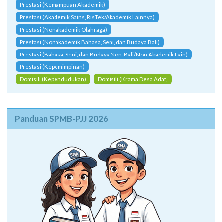
Prestasi (Kemampuan Akademik)
Prestasi (Akademik Sains, RisTek/Akademik Lainnya)
Prestasi (Nonakademik Olahraga)
Prestasi (Nonakademik Bahasa, Seni, dan Budaya Bali)
Prestasi (Bahasa, Seni, dan Budaya Non-Bali/Non Akademik Lain)
Prestasi (Kepemimpinan)
Domisili (Kependudukan)
Domisili (Krama Desa Adat)
Panduan SPMB-PJJ 2026