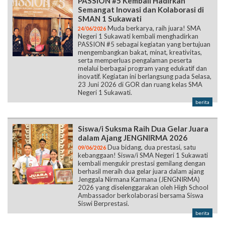
PASSION #5 Kembali Hadirkan
Semangat Inovasi dan Kolaborasi di
SMAN 1 Sukawati
Muda berkarya, raih juara! SMA
24/06/2026
Negeri 1 Sukawati kembali menghadirkan
PASSION #5 sebagai kegiatan yang bertujuan
mengembangkan bakat, minat, kreativitas,
serta memperluas pengalaman peserta
melalui berbagai program yang edukatif dan
inovatif. Kegiatan ini berlangsung pada Selasa,
23 Juni 2026 di GOR dan ruang kelas SMA
Negeri 1 Sukawati.
berita
Siswa/i Suksma Raih Dua Gelar Juara
dalam Ajang JENGNIRMA 2026
Dua bidang, dua prestasi, satu
09/06/2026
kebanggaan! Siswa/i SMA Negeri 1 Sukawati
kembali mengukir prestasi gemilang dengan
berhasil meraih dua gelar juara dalam ajang
Jenggala Nirmana Karmana (JENGNIRMA)
2026 yang diselenggarakan oleh High School
Ambassador berkolaborasi bersama Siswa
Siswi Berprestasi.
berita