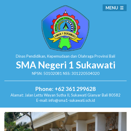
MENU
Dinas Pendidikan, Kepemudaan dan Olahraga
Provinsi Bali
SMA Negeri 1 Sukawati
NPSN: 50102081 NSS: 301220504020
Phone: +62 361 299628
Alamat:
Jalan Lettu Wayan Sutha II, Sukawati
Gianyar Bali 80582
E-mail: info@sma1-sukawati.sch.id