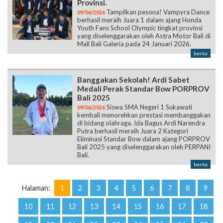
Provinsi.
Tampilkan pesona! Vampyra Dance
09/06/2026
berhasil meraih Juara 1 dalam ajang Honda
Youth Fans School Olympic tingkat provinsi
yang diselenggarakan oleh Astra Motor Bali di
Mall Bali Galeria pada 24 Januari 2026.
berita
Banggakan Sekolah! Ardi Sabet
Medali Perak Standar Bow PORPROV
Bali 2025
Siswa SMA Negeri 1 Sukawati
09/06/2026
kembali menorehkan prestasi membanggakan
di bidang olahraga. Ida Bagus Ardi Narendra
Putra berhasil meraih Juara 2 Kategori
Eliminasi Standar Bow dalam ajang PORPROV
Bali 2025 yang diselenggarakan oleh PERPANI
Bali.
berita
Halaman:
1
2
3
4
5
6
7
8
9
10
11
12
13
14
15
16
17
18