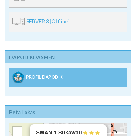
SERVER 3 [Offline]
DAPODIKDASMEN
PROFIL DAPODIK
Peta Lokasi
×
+
SMAN 1 Sukawati