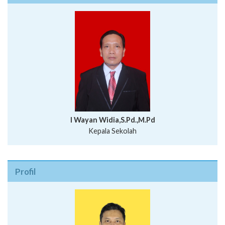
I Wayan Widia,S.Pd.,M.Pd
Kepala Sekolah
Profil