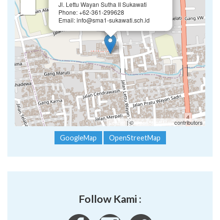
Jl. Lettu Wayan Sutha II Sukawati
−
Phone: +62-361-299628
Email: info@sma1-sukawati.sch.id
Leaflet
| ©
OpenStreetMap
contributors
GoogleMap
OpenStreetMap
Follow Kami :