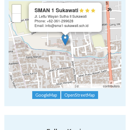
×
+
SMAN 1 Sukawati
Jl. Lettu Wayan Sutha II Sukawati
−
Phone: +62-361-299628
Email: info@sma1-sukawati.sch.id
Leaflet
| ©
OpenStreetMap
contributors
GoogleMap
OpenStreetMap