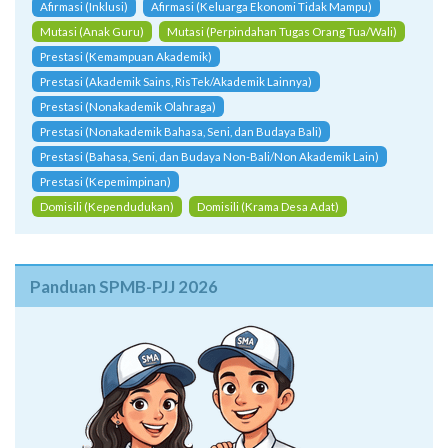
Afirmasi (Inklusi)
Afirmasi (Keluarga Ekonomi Tidak Mampu)
Mutasi (Anak Guru)
Mutasi (Perpindahan Tugas Orang Tua/Wali)
Prestasi (Kemampuan Akademik)
Prestasi (Akademik Sains, RisTek/Akademik Lainnya)
Prestasi (Nonakademik Olahraga)
Prestasi (Nonakademik Bahasa, Seni, dan Budaya Bali)
Prestasi (Bahasa, Seni, dan Budaya Non-Bali/Non Akademik Lain)
Prestasi (Kepemimpinan)
Domisili (Kependudukan)
Domisili (Krama Desa Adat)
Panduan SPMB-PJJ 2026