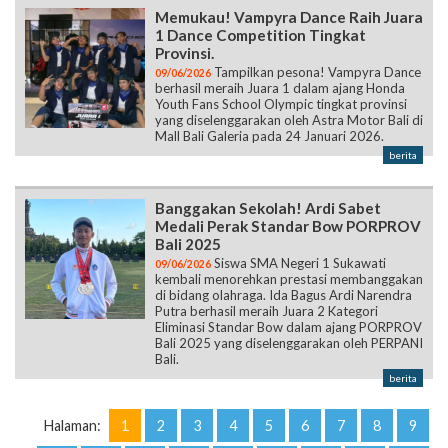
Memukau! Vampyra Dance Raih Juara
1 Dance Competition Tingkat
Provinsi.
Tampilkan pesona! Vampyra Dance
09/06/2026
berhasil meraih Juara 1 dalam ajang Honda
Youth Fans School Olympic tingkat provinsi
yang diselenggarakan oleh Astra Motor Bali di
Mall Bali Galeria pada 24 Januari 2026.
berita
Banggakan Sekolah! Ardi Sabet
Medali Perak Standar Bow PORPROV
Bali 2025
Siswa SMA Negeri 1 Sukawati
09/06/2026
kembali menorehkan prestasi membanggakan
di bidang olahraga. Ida Bagus Ardi Narendra
Putra berhasil meraih Juara 2 Kategori
Eliminasi Standar Bow dalam ajang PORPROV
Bali 2025 yang diselenggarakan oleh PERPANI
Bali.
berita
Halaman:
1
2
3
4
5
6
7
8
9