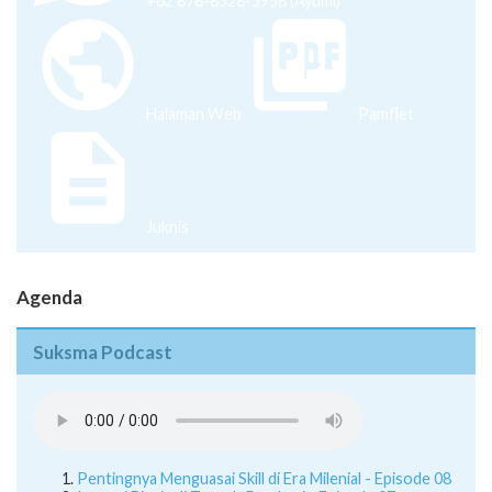
+62 878-8528-5958 (Ayumi)
Halaman Web
Pamflet
Juknis
Agenda
Suksma Podcast
Pentingnya Menguasai Skill di Era Milenial - Episode 08