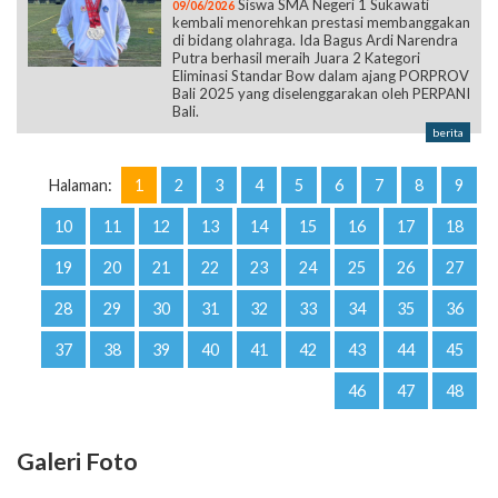
Siswa SMA Negeri 1 Sukawati
09/06/2026
kembali menorehkan prestasi membanggakan
di bidang olahraga. Ida Bagus Ardi Narendra
Putra berhasil meraih Juara 2 Kategori
Eliminasi Standar Bow dalam ajang PORPROV
Bali 2025 yang diselenggarakan oleh PERPANI
Bali.
berita
Halaman:
1
2
3
4
5
6
7
8
9
10
11
12
13
14
15
16
17
18
19
20
21
22
23
24
25
26
27
28
29
30
31
32
33
34
35
36
37
38
39
40
41
42
43
44
45
46
47
48
Galeri Foto