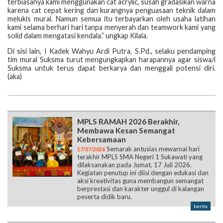
terbiasanya kami menggunakan cat acrylic, susah gradasikan warna
karena cat cepat kering dan kurangnya penguasaan teknik dalam
melukis mural. Namun semua itu terbayarkan oleh usaha latihan
kami selama berhari hari tanpa menyerah dan teamwork kami yang
solid dalam mengatasi kendala.” ungkap Kilala.
Di sisi lain, I Kadek Wahyu Ardi Putra, S.Pd., selaku pendamping
tim mural Suksma turut mengungkapkan harapannya agar siswa/i
Suksma untuk terus dapat berkarya dan menggali potensi diri.
(aka)
MPLS RAMAH 2026 Berakhir,
Membawa Kesan Semangat
Kebersamaan
Semarak antusias mewarnai hari
17/07/2026
terakhir MPLS SMA Negeri 1 Sukawati yang
dilaksanakan pada Jumat, 17 Juli 2026.
Kegiatan penutup ini diisi dengan edukasi dan
aksi kreativitas guna membangun semangat
berprestasi dan karakter unggul di kalangan
peserta didik baru.
berita