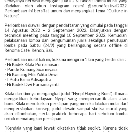
sebayanya berhasil menggaet juara 2 & favorit lomba mural yang
diadakan oleh akun Instagram resmi @soundfestival2022.
Perlombaan ini bersifat umum dan mengangkat tema “Culture in
Nature”.
Perlombaan diawali dengan pendaftaran yang dimulai pada tanggal
14 Agustus 2022 – 2 September 2022. Dilanjutkan dengan
technical meeting pada tanggal 10 September 2022. Kemudian,
pelaksanaan lomba dan pengumuman juara sekaligus penutupan
lomba pada Sabtu (24/9) yang berlangsung secara offline di
Renoma Cafe, Renon, Bali.
Perlombaan mural kali ini, Suksma mengirim 1 tim yang terdiri dari :
- Ni Kadek Kilala Purnamasari
- Pande Komang Suarmiyasa
- Ni Komang Mila Yulita Dewi
- I Putu Rama Adisaputra
- Ni Kadek Dwi Purnamayanti
Kilala dan timnya mengangkat judul “Nyepi Hayuing Bumi”, di mana
mengartikan kebudayaan Nyepi yang mempercantik alam atau
bumi. Kilala menuturkan persiapan yang mereka lakukan mulai dari
mempersiapkan konsep, judul desain sampai sketsa mural yang
akan dilombakan, serta praktek beberapa hari sebelum lomba
untuk mematangkan persiapan.
“Kendala yang kami lewati dikatakan tidak sedikit. Karena tidak