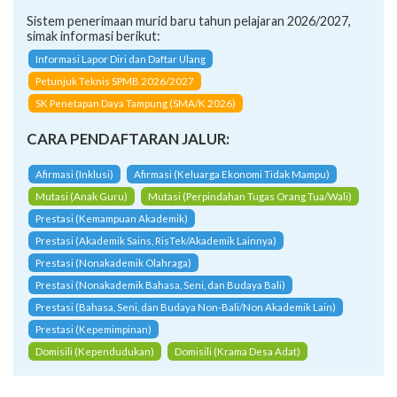
Sistem penerimaan murid baru tahun pelajaran 2026/2027,
simak informasi berikut:
Informasi Lapor Diri dan Daftar Ulang
Petunjuk Teknis SPMB 2026/2027
SK Penetapan Daya Tampung (SMA/K 2026)
CARA PENDAFTARAN JALUR:
Afirmasi (Inklusi)
Afirmasi (Keluarga Ekonomi Tidak Mampu)
Mutasi (Anak Guru)
Mutasi (Perpindahan Tugas Orang Tua/Wali)
Prestasi (Kemampuan Akademik)
Prestasi (Akademik Sains, RisTek/Akademik Lainnya)
Prestasi (Nonakademik Olahraga)
Prestasi (Nonakademik Bahasa, Seni, dan Budaya Bali)
Prestasi (Bahasa, Seni, dan Budaya Non-Bali/Non Akademik Lain)
Prestasi (Kepemimpinan)
Domisili (Kependudukan)
Domisili (Krama Desa Adat)