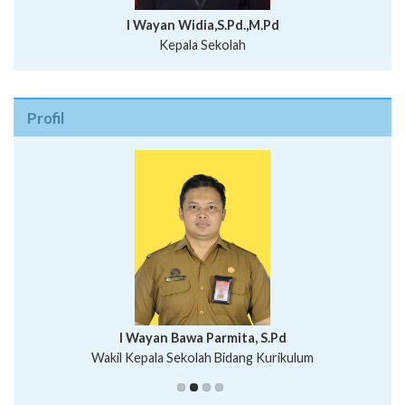
I Wayan Widia,S.Pd.,M.Pd
Kepala Sekolah
Profil
I Wayan Bawa Parmita, S.Pd
I Wayan Gede Aditya Pratita, S.Pd., M.Sn
Wakil Kepala Sekolah Bidang Kurikulum
Ni Wayan Nopi Sutantri, S.Pd.
Putu Suhartana, S.Pd.