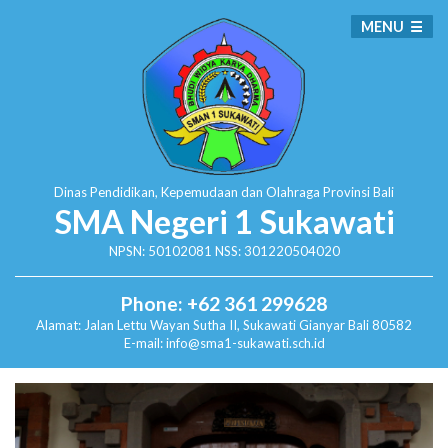
MENU
Dinas Pendidikan, Kepemudaan dan Olahraga
Provinsi Bali
SMA Negeri 1 Sukawati
NPSN: 50102081 NSS: 301220504020
Phone: +62 361 299628
Alamat:
Jalan Lettu Wayan Sutha II, Sukawati
Gianyar Bali 80582
E-mail: info@sma1-sukawati.sch.id