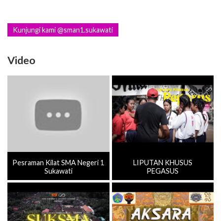
Kunjungi kami @sman1.sukawati
Video
Pesraman Kilat SMA Negeri 1
LIPUTAN KHUSUS
Sukawati
PEGASUS