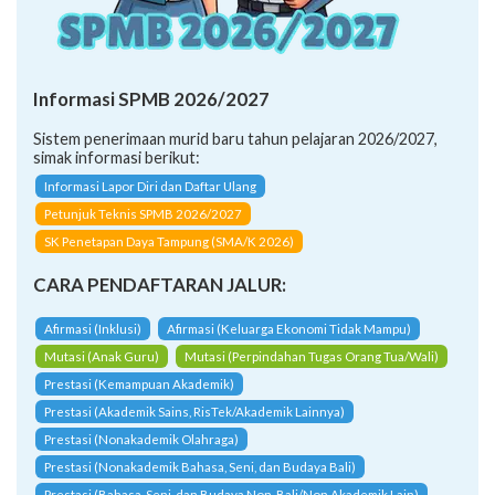
Informasi SPMB 2026/2027
Sistem penerimaan murid baru tahun pelajaran 2026/2027,
simak informasi berikut:
Informasi Lapor Diri dan Daftar Ulang
Petunjuk Teknis SPMB 2026/2027
SK Penetapan Daya Tampung (SMA/K 2026)
CARA PENDAFTARAN JALUR:
Afirmasi (Inklusi)
Afirmasi (Keluarga Ekonomi Tidak Mampu)
Mutasi (Anak Guru)
Mutasi (Perpindahan Tugas Orang Tua/Wali)
Prestasi (Kemampuan Akademik)
Prestasi (Akademik Sains, RisTek/Akademik Lainnya)
Prestasi (Nonakademik Olahraga)
Prestasi (Nonakademik Bahasa, Seni, dan Budaya Bali)
Prestasi (Bahasa, Seni, dan Budaya Non-Bali/Non Akademik Lain)