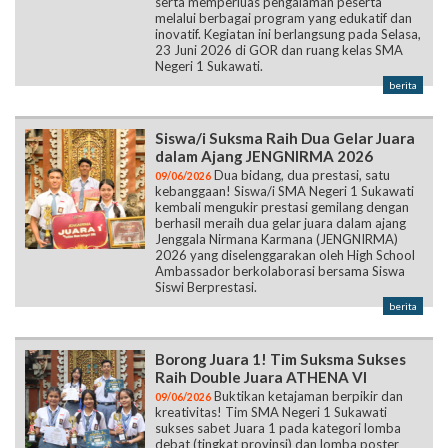
serta memperluas pengalaman peserta
melalui berbagai program yang edukatif dan
inovatif. Kegiatan ini berlangsung pada Selasa,
23 Juni 2026 di GOR dan ruang kelas SMA
Negeri 1 Sukawati.
berita
Siswa/i Suksma Raih Dua Gelar Juara
dalam Ajang JENGNIRMA 2026
Dua bidang, dua prestasi, satu
09/06/2026
kebanggaan! Siswa/i SMA Negeri 1 Sukawati
kembali mengukir prestasi gemilang dengan
berhasil meraih dua gelar juara dalam ajang
Jenggala Nirmana Karmana (JENGNIRMA)
2026 yang diselenggarakan oleh High School
Ambassador berkolaborasi bersama Siswa
Siswi Berprestasi.
berita
Borong Juara 1! Tim Suksma Sukses
Raih Double Juara ATHENA VI
Buktikan ketajaman berpikir dan
09/06/2026
kreativitas! Tim SMA Negeri 1 Sukawati
sukses sabet Juara 1 pada kategori lomba
debat (tingkat provinsi) dan lomba poster