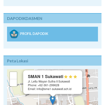
DAPODIKDASMEN
PROFIL DAPODIK
Peta Lokasi
×
+
SMAN 1 Sukawati
Jl. Lettu Wayan Sutha II Sukawati
−
Phone: +62-361-299628
Email: info@sma1-sukawati.sch.id