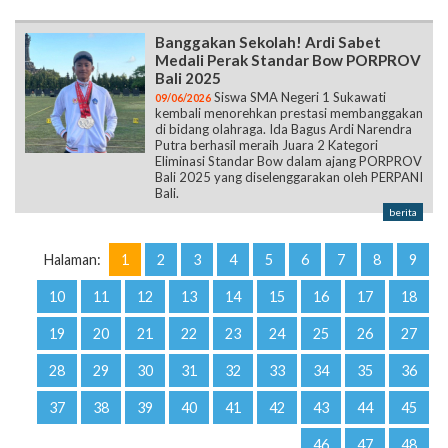
Banggakan Sekolah! Ardi Sabet
Medali Perak Standar Bow PORPROV
Bali 2025
Siswa SMA Negeri 1 Sukawati
09/06/2026
kembali menorehkan prestasi membanggakan
di bidang olahraga. Ida Bagus Ardi Narendra
Putra berhasil meraih Juara 2 Kategori
Eliminasi Standar Bow dalam ajang PORPROV
Bali 2025 yang diselenggarakan oleh PERPANI
Bali.
berita
Halaman:
1
2
3
4
5
6
7
8
9
10
11
12
13
14
15
16
17
18
19
20
21
22
23
24
25
26
27
28
29
30
31
32
33
34
35
36
37
38
39
40
41
42
43
44
45
46
47
48