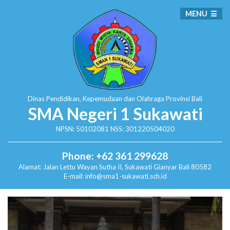
MENU
Dinas Pendidikan, Kepemudaan dan Olahraga
Provinsi Bali
SMA Negeri 1 Sukawati
NPSN: 50102081 NSS: 301220504020
Phone: +62 361 299628
Alamat:
Jalan Lettu Wayan Sutha II, Sukawati
Gianyar Bali 80582
E-mail: info@sma1-sukawati.sch.id