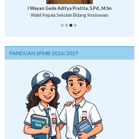
I Wayan Bawa Parmita, S.Pd
I Wayan Gede Aditya Pratita, S.Pd., M.Sn
Ni Wayan Nopi Sutantri, S.Pd.
Putu Suhartana, S.Pd.
Wakil Kepala Sekolah Bidang Kesiswaan
PANDUAN SPMB 2026/2027