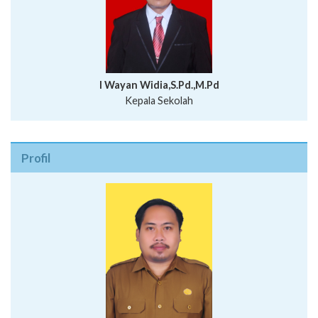
I Wayan Widia,S.Pd.,M.Pd
Kepala Sekolah
Profil