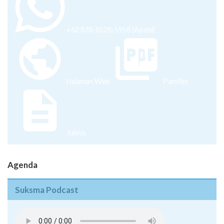
+62 878-8528-5958 (Ayumi)
Halaman Web
Pamflet
Juknis
Agenda
Suksma Podcast