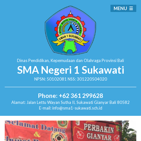
MENU
Dinas Pendidikan, Kepemudaan dan Olahraga
Provinsi Bali
SMA Negeri 1 Sukawati
NPSN: 50102081 NSS: 301220504020
Phone: +62 361 299628
Alamat:
Jalan Lettu Wayan Sutha II, Sukawati
Gianyar Bali 80582
E-mail: info@sma1-sukawati.sch.id