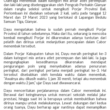
Olahraga Menembak dalam kategori mix antar atlet perempuan
dan laki-laki yang diselenggarakan oleh Pengcab Perbakin Gianyar
dalam rangka seleksi untuk mengikuti Porjar Provinsi Bali.
Perlombaan ini diadakan sebanyak 2 kali, yaitu pada tanggal 12
Maret dan 19 Maret 2023 yang berlokasi di Lapangan Bedulu
Samuan Tiga, Gianyar.
Dayu mengatakan bahwa ia sudah pernah mengikuti Porjar
Provinsi di tahun sebelumnya. Maka dari itu, sekarang ia mencoba
kembali mengikuti Porjar ini dikarenakan adanya tuntutan dari
pelatih dan dirinya untuk melanjutkan pencapaian dalam Cabor
menembak tersebut.
Dalam Porjar Kabupaten tahun ini, Dayu meraih peringkat ke-3
dalam kategori mix antara atlet perempuan dan laki-laki. Ia juga
mengungkapkan kesedihannya dikarenakan mendapat
pengurangan poin yang menyebabkan adanya penurunan
peringkat, dari peringkat pertama menjadi peringkat ke-3. Hal
tersebut disebabkan oleh kendala waktu dalam menembak,
“Awalnya aku dikasih waktu 1 jam 30 menit, tetapi aku menembak
dengan waktu 2 jam,” ujar Dayu saat diwawancarai.
Dayu menceritakan perjalanannya dalam Cabor menembak ini.
Berawal dari keinginannya untuk mencari sekolah melalui jalur
prestasi, hingga saat ini ia berupaya untuk membuktikan bahwa
dirinya mampu untuk melakukannya. Lewat dukungan dari kedua
orang tuanya, Dayu berharap agar nantinya dapat menampilkan