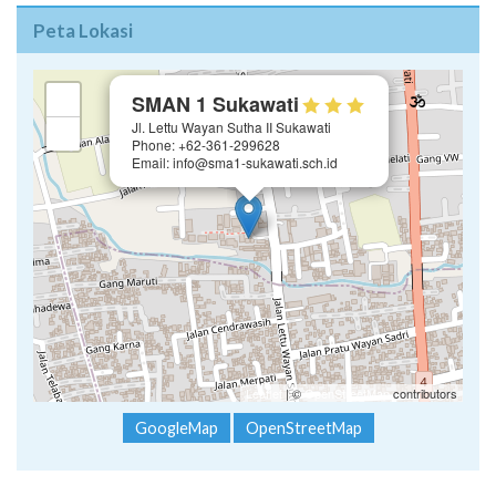
Peta Lokasi
×
+
SMAN 1 Sukawati
Jl. Lettu Wayan Sutha II Sukawati
−
Phone: +62-361-299628
Email: info@sma1-sukawati.sch.id
Leaflet
| ©
OpenStreetMap
contributors
GoogleMap
OpenStreetMap