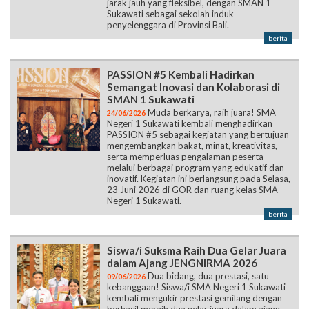
jarak jauh yang fleksibel, dengan SMAN 1
Sukawati sebagai sekolah induk
penyelenggara di Provinsi Bali.
berita
PASSION #5 Kembali Hadirkan
Semangat Inovasi dan Kolaborasi di
SMAN 1 Sukawati
Muda berkarya, raih juara! SMA
24/06/2026
Negeri 1 Sukawati kembali menghadirkan
PASSION #5 sebagai kegiatan yang bertujuan
mengembangkan bakat, minat, kreativitas,
serta memperluas pengalaman peserta
melalui berbagai program yang edukatif dan
inovatif. Kegiatan ini berlangsung pada Selasa,
23 Juni 2026 di GOR dan ruang kelas SMA
Negeri 1 Sukawati.
berita
Siswa/i Suksma Raih Dua Gelar Juara
dalam Ajang JENGNIRMA 2026
Dua bidang, dua prestasi, satu
09/06/2026
kebanggaan! Siswa/i SMA Negeri 1 Sukawati
kembali mengukir prestasi gemilang dengan
berhasil meraih dua gelar juara dalam ajang