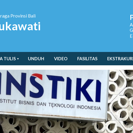
hraga
Provinsi Bali
ukawati
A
G
E
A TULIS
UNDUH
VIDEO
FASILITAS
EKSTRAKUR