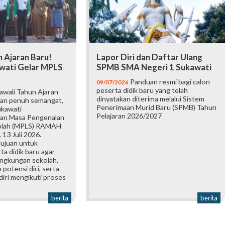
 Ajaran Baru!
Lapor Diri dan Daftar Ulang
wati Gelar MPLS
SPMB SMA Negeri 1 Sukawati
Panduan resmi bagi calon
09/07/2026
peserta didik baru yang telah
wali Tahun Ajaran
dinyatakan diterima melalui Sistem
an penuh semangat,
Penerimaan Murid Baru (SPMB) Tahun
ukawati
Pelajaran 2026/2027
an Masa Pengenalan
olah (MPLS) RAMAH
 13 Juli 2026.
tujuan untuk
a didik baru agar
ingkungan sekolah,
otensi diri, serta
iri mengikuti proses
berita
berita