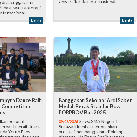
Universitas Bali Internasional.
 diselenggarakan
ahasiswa Fisioterapi
Internasional.
berita
berita
mpyra Dance Raih
Banggakan Sekolah! Ardi Sabet
e Competition
Medali Perak Standar Bow
nsi.
PORPROV Bali 2025
lkan pesona!
Siswa SMA Negeri 1
09/06/2026
erhasil meraih Juara
Sukawati kembali menorehkan
onda Youth Fans
prestasi membanggakan di bidang
ingkat provinsi yang
olahraga. Ida Bagus Ardi Narendra