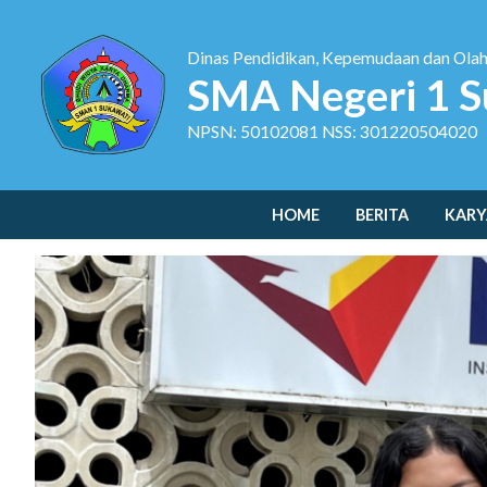
Dinas Pendidikan, Kepemudaan dan Ola
SMA Negeri 1 S
NPSN: 50102081 NSS: 301220504020
HOME
BERITA
KARY