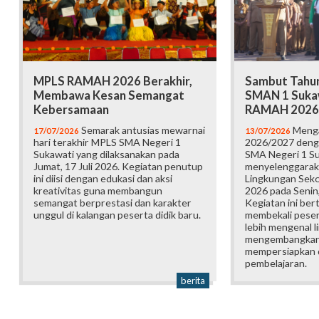
MPLS RAMAH 2026 Berakhir,
Sambut Tahun
Membawa Kesan Semangat
SMAN 1 Suka
Kebersamaan
RAMAH 2026
Semarak antusias mewarnai
Menga
17/07/2026
13/07/2026
hari terakhir MPLS SMA Negeri 1
2026/2027 deng
Sukawati yang dilaksanakan pada
SMA Negeri 1 S
Jumat, 17 Juli 2026. Kegiatan penutup
menyelenggarak
ini diisi dengan edukasi dan aksi
Lingkungan Sek
kreativitas guna membangun
2026 pada Senin,
semangat berprestasi dan karakter
Kegiatan ini ber
unggul di kalangan peserta didik baru.
membekali pesert
lebih mengenal l
mengembangkan p
mempersiapkan d
pembelajaran.
berita