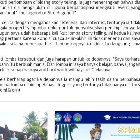
ti perlombaan di bidang story telling. Ia juga menerangkan bahwa di
udian dia mengajukan diri guna berpartisipasi mengikuti event yan
n judul "The Legend of Situ Bagendit".
cerita dengan mengandalkan referensi dari internet, tentunya ia tida
egala properti yang dibutuhkan untuk menyukseskan penampilannya. I
un saya udah beberapa kali ikut lomba story telling, ini kedua kaliny
Yang pertama karena kondisi cuaca akhir-akhir ini tidak menentu dan say
akit selama beberapa hari. Tapi untungnya itu tidak berlangsung lam
ti lomba tersebut dan juga harapan untuk ke depannya, "Saya terhar
arin itu berbuah manis. Dari lomba ini saya banyak belajar, bahwa janga
k setiap harinya and hard work will pays off." jelasnya.
Lela berharap agar ke depannya ia mampu lebih fasih dalam berbahas
 lomba-lomba di bidang Bahasa Inggris yang tentunya tidak hanya di stor
(emi & ern)