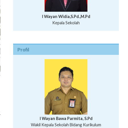
I Wayan Widia,S.Pd.,M.Pd
Kepala Sekolah
Profil
m
7
I Wayan Bawa Parmita, S.Pd
I Wayan Gede Aditya Pratita, S.Pd., M.Sn
Wakil Kepala Sekolah Bidang Kurikulum
Ni Wayan Nopi Sutantri, S.Pd.
Putu Suhartana, S.Pd.