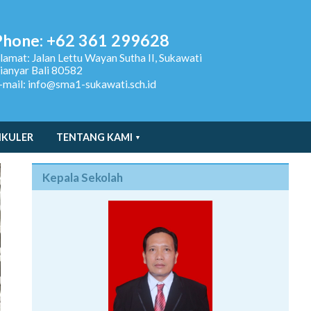
Phone: +62 361 299628
lamat:
Jalan Lettu Wayan Sutha II, Sukawati
ianyar Bali 80582
-mail: info@sma1-sukawati.sch.id
IKULER
TENTANG KAMI
Kepala Sekolah