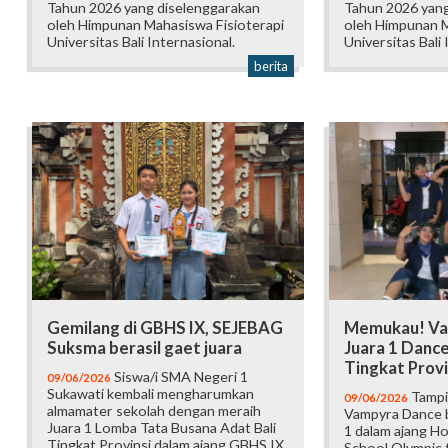
Tahun 2026 yang diselenggarakan
Tahun 2026 yang
oleh Himpunan Mahasiswa Fisioterapi
oleh Himpunan M
Universitas Bali Internasional.
Universitas Bali 
berita
Gemilang di GBHS IX, SEJEBAG
Memukau! Va
Suksma berasil gaet juara
Juara 1 Danc
Tingkat Provi
Siswa/i SMA Negeri 1
09/06/2026
Sukawati kembali mengharumkan
Tampi
09/06/2026
almamater sekolah dengan meraih
Vampyra Dance b
Juara 1 Lomba Tata Busana Adat Bali
1 dalam ajang H
Tingkat Provinsi dalam ajang GBHS IX
School Olympic t