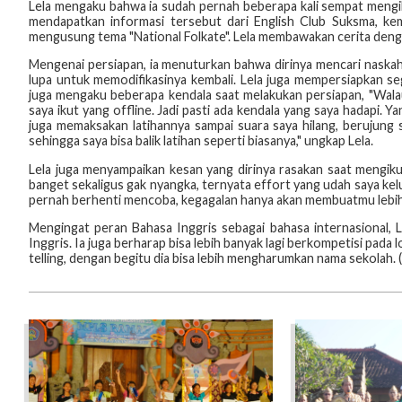
Lela mengaku bahwa ia sudah pernah beberapa kali sempat mengiku
mendapatkan informasi tersebut dari English Club Suksma, kem
mengusung tema "National Folkate". Lela membawakan cerita denga
Mengenai persiapan, ia menuturkan bahwa dirinya mencari naskah 
lupa untuk memodifikasinya kembali. Lela juga mempersiapkan s
juga mengaku beberapa kendala saat melakukan persiapan, "Walaup
saya ikut yang offline. Jadi pasti ada kendala yang saya hadapi. 
juga memaksakan latihannya sampai suara saya hilang, berujung s
sehingga saya bisa balik latihan seperti biasanya," ungkap Lela.
Lela juga menyampaikan kesan yang dirinya rasakan saat mengiku
banget sekaligus gak nyangka, ternyata effort yang udah saya kelu
pernah berhenti mencoba, kegagalan hanya akan membuatmu lebih bai
Mengingat peran Bahasa Inggris sebagai bahasa internasional, 
Inggris. Ia juga berharap bisa lebih banyak lagi berkompetisi pada
telling, dengan begitu dia bisa lebih mengharumkan nama sekolah. 