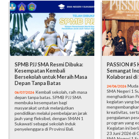
SPMB PJJ SMA Resmi Dibuka:
PASSION #5 K
Kesempatan Kembali
Semangat Ino
Bersekolah untuk Meraih Masa
Kolaborasi d
Depan Tanpa Batas
Muda b
24/06/2026
SMA Negeri 1 Su
Kembali sekolah, raih masa
06/07/2026
menghadirkan P
depan tanpa batas. SPMB PJJ SMA
kegiatan yang b
membuka kesempatan bagi
mengembangkan 
masyarakat untuk melanjutkan
kreativitas, ser
pendidikan melalui pembelajaran jarak
pengalaman pese
jauh yang fleksibel, dengan SMAN 1
program yang edu
Sukawati sebagai sekolah induk
Kegiatan ini ber
penyelenggara di Provinsi Bali.
23 Juni 2026 di
SMA Negeri 1 Su