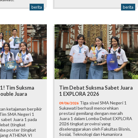
berita
berita
 1! Tim Suksma
Tim Debat Suksma Sabet Juara
ouble Juara
1 EXPLORA 2026
Tiga siswi SMA Negeri 1
09/06/2026
Sukawati berhasil menorehkan
an ketajaman berpikir
prestasi gemilang dengan meraih
 Tim SMA Negeri 1
Juara 1 dalam Lomba Debat EXPLORA
 sabet Juara 1 pada
2026 tingkat provinsi yang
ebat (tingkat
diselenggarakan oleh Fakultas Bisnis,
mba poster (tingkat
Sosial, Teknologi dan Humaniora
 ajang ATHENA VI