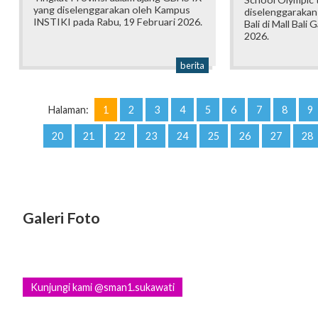
yang diselenggarakan oleh Kampus
diselenggarakan
INSTIKI pada Rabu, 19 Februari 2026.
Bali di Mall Bali 
2026.
berita
Halaman:
1
2
3
4
5
6
7
8
9
20
21
22
23
24
25
26
27
28
Galeri Foto
Kunjungi kami @sman1.sukawati