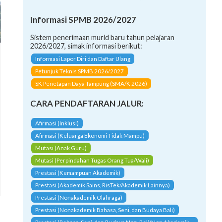
Informasi SPMB 2026/2027
Sistem penerimaan murid baru tahun pelajaran
2026/2027, simak informasi berikut:
Informasi Lapor Diri dan Daftar Ulang
Petunjuk Teknis SPMB 2026/2027
SK Penetapan Daya Tampung (SMA/K 2026)
CARA PENDAFTARAN JALUR:
Afirmasi (Inklusi)
Afirmasi (Keluarga Ekonomi Tidak Mampu)
Mutasi (Anak Guru)
Mutasi (Perpindahan Tugas Orang Tua/Wali)
Prestasi (Kemampuan Akademik)
Prestasi (Akademik Sains, RisTek/Akademik Lainnya)
Prestasi (Nonakademik Olahraga)
Prestasi (Nonakademik Bahasa, Seni, dan Budaya Bali)