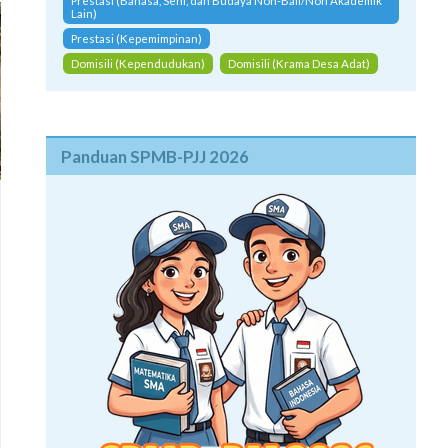
Prestasi (Bahasa, Seni, dan Budaya Non-Bali/Non Akademik
Lain)
Prestasi (Kepemimpinan)
Domisili (Kependudukan)
Domisili (Krama Desa Adat)
Panduan SPMB-PJJ 2026