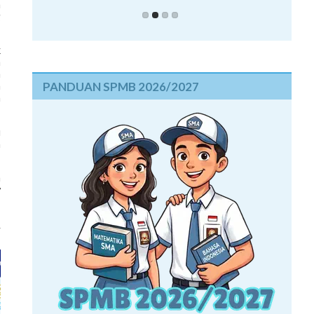
a
g
k
a
a
PANDUAN SPMB 2026/2027
a
a
u
n
a
y