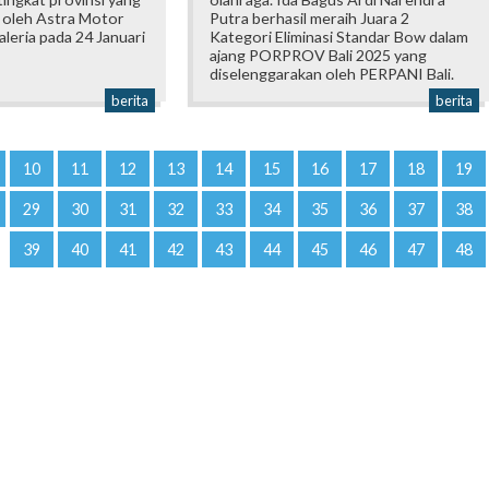
 oleh Astra Motor
Putra berhasil meraih Juara 2
Galeria pada 24 Januari
Kategori Eliminasi Standar Bow dalam
ajang PORPROV Bali 2025 yang
diselenggarakan oleh PERPANI Bali.
berita
berita
10
11
12
13
14
15
16
17
18
19
29
30
31
32
33
34
35
36
37
38
39
40
41
42
43
44
45
46
47
48