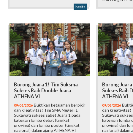
berita
Borong Juara 1! Tim Suksma
Borong Juara
Sukses Raih Double Juara
Sukses Raih D
ATHENA VI
ATHENA VI
Buktikan ketajaman berpikir
Buktik
09/06/2026
09/06/2026
dan kreativitas! Tim SMA Negeri 1
dan kreativitas!
Sukawati sukses sabet Juara 1 pada
Sukawati sukses
kategori lomba debat (tingkat
kategori lomba d
provinsi) dan lomba poster (tingkat
provinsi) dan lo
nasional) dalam ajang ATHENA VI
nasional) dalam