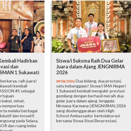
embali Hadirkan
Siswa/i Suksma Raih Dua Gelar
vasi dan
Juara dalam Ajang JENGNIRMA
i SMAN 1 Sukawati
2026
erkarya, raih juara!
Dua bidang, dua prestasi,
09/06/2026
kawati kembali
satu kebanggaan! Siswa/i SMA Negeri
ASSION #5 sebagai
1 Sukawati kembali mengukir prestasi
ertujuan
gemilang dengan berhasil meraih dua
bakat, minat,
gelar juara dalam ajang Jenggala
ta memperluas
Nirmana Karmana (JENGNIRMA) 2026
rta melalui berbagai
yang diselenggarakan oleh High
katif dan inovatif.
School Ambassador berkolaborasi
langsung pada Selasa,
bersama Siswa Siswi Berprestasi.
 GOR dan ruang kelas
kawati.