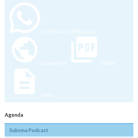
+62 878-8528-5958 (Ayumi)
Halaman Web
Pamflet
Juknis
Agenda
Suksma Podcast