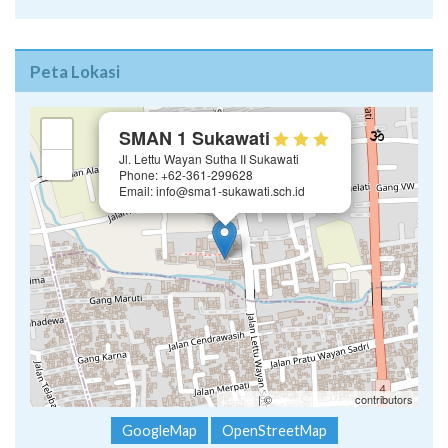
Peta Lokasi
×
+
SMAN 1 Sukawati
Jl. Lettu Wayan Sutha II Sukawati
−
Phone: +62-361-299628
Email: info@sma1-sukawati.sch.id
Leaflet
| ©
OpenStreetMap
contributors
GoogleMap
OpenStreetMap