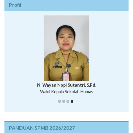
Profil
I Wayan Bawa Parmita, S.Pd
I Wayan Gede Aditya Pratita, S.Pd., M.Sn
Ni Wayan Nopi Sutantri, S.Pd.
Putu Suhartana, S.Pd.
Wakil Kepala Sekolah Humas
PANDUAN SPMB 2026/2027