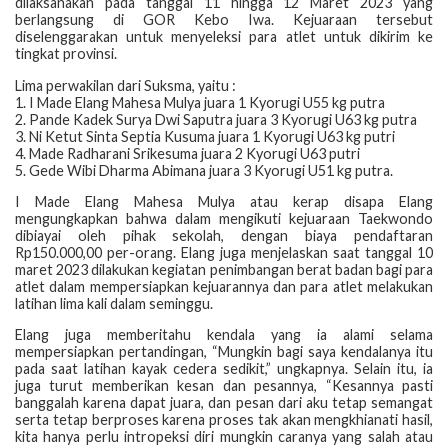
dilaksanakan pada tanggal 11 hingga 12 Maret 2023 yang
berlangsung di GOR Kebo Iwa. Kejuaraan tersebut
diselenggarakan untuk menyeleksi para atlet untuk dikirim ke
tingkat provinsi.
Lima perwakilan dari Suksma, yaitu :
1. I Made Elang Mahesa Mulya juara 1 Kyorugi U55 kg putra
2. Pande Kadek Surya Dwi Saputra juara 3 Kyorugi U63 kg putra
3. Ni Ketut Sinta Septia Kusuma juara 1 Kyorugi U63 kg putri
4. Made Radharani Srikesuma juara 2 Kyorugi U63 putri
5. Gede Wibi Dharma Abimana juara 3 Kyorugi U51 kg putra.
I Made Elang Mahesa Mulya atau kerap disapa Elang
mengungkapkan bahwa dalam mengikuti kejuaraan Taekwondo
dibiayai oleh pihak sekolah, dengan biaya pendaftaran
Rp150.000,00 per-orang. Elang juga menjelaskan saat tanggal 10
maret 2023 dilakukan kegiatan penimbangan berat badan bagi para
atlet dalam mempersiapkan kejuarannya dan para atlet melakukan
latihan lima kali dalam seminggu.
Elang juga memberitahu kendala yang ia alami selama
mempersiapkan pertandingan, “Mungkin bagi saya kendalanya itu
pada saat latihan kayak cedera sedikit,” ungkapnya. Selain itu, ia
juga turut memberikan kesan dan pesannya, “Kesannya pasti
banggalah karena dapat juara, dan pesan dari aku tetap semangat
serta tetap berproses karena proses tak akan mengkhianati hasil,
kita hanya perlu intropeksi diri mungkin caranya yang salah atau