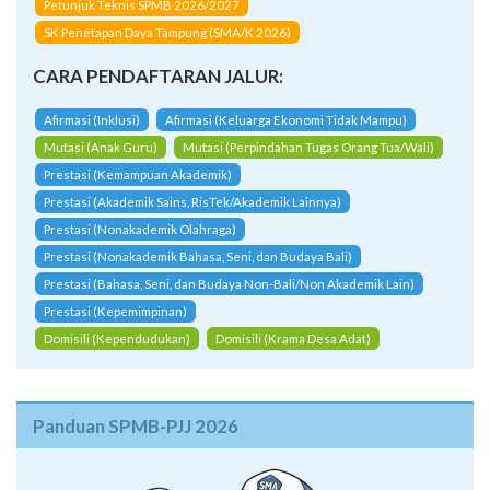
Petunjuk Teknis SPMB 2026/2027
SK Penetapan Daya Tampung (SMA/K 2026)
CARA PENDAFTARAN JALUR:
Afirmasi (Inklusi)
Afirmasi (Keluarga Ekonomi Tidak Mampu)
Mutasi (Anak Guru)
Mutasi (Perpindahan Tugas Orang Tua/Wali)
Prestasi (Kemampuan Akademik)
Prestasi (Akademik Sains, RisTek/Akademik Lainnya)
Prestasi (Nonakademik Olahraga)
Prestasi (Nonakademik Bahasa, Seni, dan Budaya Bali)
Prestasi (Bahasa, Seni, dan Budaya Non-Bali/Non Akademik Lain)
Prestasi (Kepemimpinan)
Domisili (Kependudukan)
Domisili (Krama Desa Adat)
Panduan SPMB-PJJ 2026