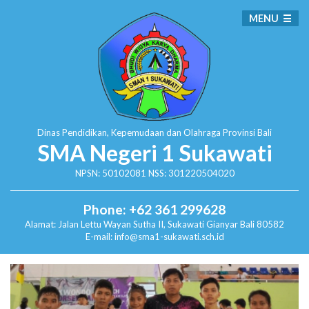
MENU
Dinas Pendidikan, Kepemudaan dan Olahraga
Provinsi Bali
SMA Negeri 1 Sukawati
NPSN: 50102081 NSS: 301220504020
Phone: +62 361 299628
Alamat:
Jalan Lettu Wayan Sutha II, Sukawati
Gianyar Bali 80582
E-mail: info@sma1-sukawati.sch.id