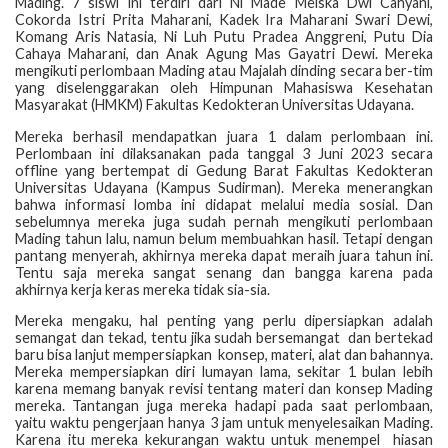
Mading. 7 siswi ini terdiri dari Ni Made Meiska Dwi Cahyani,
Cokorda Istri Prita Maharani, Kadek Ira Maharani Swari Dewi,
Komang Aris Natasia, Ni Luh Putu Pradea Anggreni, Putu Dia
Cahaya Maharani, dan Anak Agung Mas Gayatri Dewi. Mereka
mengikuti perlombaan Mading atau Majalah dinding secara ber-tim
yang diselenggarakan oleh Himpunan Mahasiswa Kesehatan
Masyarakat (HMKM) Fakultas Kedokteran Universitas Udayana.
Mereka berhasil mendapatkan juara 1 dalam perlombaan ini.
Perlombaan ini dilaksanakan pada tanggal 3 Juni 2023 secara
offline yang bertempat di Gedung Barat Fakultas Kedokteran
Universitas Udayana (Kampus Sudirman). Mereka menerangkan
bahwa informasi lomba ini didapat melalui media sosial. Dan
sebelumnya mereka juga sudah pernah mengikuti perlombaan
Mading tahun lalu, namun belum membuahkan hasil. Tetapi dengan
pantang menyerah, akhirnya mereka dapat meraih juara tahun ini.
Tentu saja mereka sangat senang dan bangga karena pada
akhirnya kerja keras mereka tidak sia-sia.
Mereka mengaku, hal penting yang perlu dipersiapkan adalah
semangat dan tekad, tentu jika sudah bersemangat
dan bertekad
baru bisa lanjut mempersiapkan
konsep, materi, alat dan bahannya.
Mereka mempersiapkan diri lumayan lama, sekitar 1 bulan lebih
karena memang banyak revisi tentang materi dan konsep Mading
mereka. Tantangan juga mereka hadapi pada saat perlombaan,
yaitu waktu pengerjaan hanya 3 jam untuk menyelesaikan Mading.
Karena itu mereka kekurangan waktu untuk menempel
hiasan