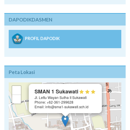
DAPODIKDASMEN
PROFIL DAPODIK
Peta Lokasi
×
+
SMAN 1 Sukawati
Jl. Lettu Wayan Sutha II Sukawati
−
Phone: +62-361-299628
Email: info@sma1-sukawati.sch.id