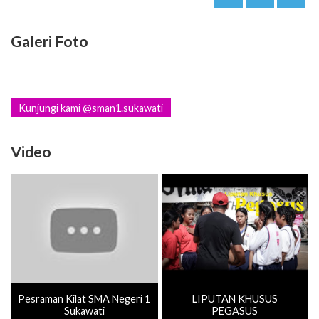
Galeri Foto
Kunjungi kami @sman1.sukawati
Video
Pesraman Kilat SMA Negeri 1
LIPUTAN KHUSUS
Sukawati
PEGASUS