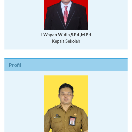
I Wayan Widia,S.Pd.,M.Pd
Kepala Sekolah
Profil