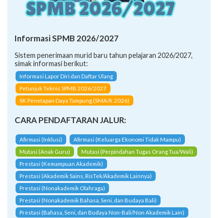
Informasi SPMB 2026/2027
Sistem penerimaan murid baru tahun pelajaran 2026/2027,
simak informasi berikut:
Informasi Lapor Diri dan Daftar Ulang
Petunjuk Teknis SPMB 2026/2027
SK Penetapan Daya Tampung (SMA/K 2026)
CARA PENDAFTARAN JALUR:
Afirmasi (Inklusi)
Afirmasi (Keluarga Ekonomi Tidak Mampu)
Mutasi (Anak Guru)
Mutasi (Perpindahan Tugas Orang Tua/Wali)
Prestasi (Kemampuan Akademik)
Prestasi (Akademik Sains, RisTek/Akademik Lainnya)
Prestasi (Nonakademik Olahraga)
Prestasi (Nonakademik Bahasa, Seni, dan Budaya Bali)
Prestasi (Bahasa, Seni, dan Budaya Non-Bali/Non Akademik Lain)