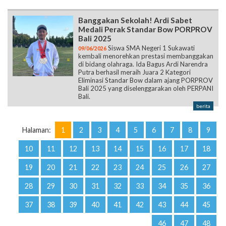
Banggakan Sekolah! Ardi Sabet
Medali Perak Standar Bow PORPROV
Bali 2025
Siswa SMA Negeri 1 Sukawati
09/06/2026
kembali menorehkan prestasi membanggakan
di bidang olahraga. Ida Bagus Ardi Narendra
Putra berhasil meraih Juara 2 Kategori
Eliminasi Standar Bow dalam ajang PORPROV
Bali 2025 yang diselenggarakan oleh PERPANI
Bali.
berita
Halaman:
1
2
3
4
5
6
7
8
9
10
11
12
13
14
15
16
17
18
19
20
21
22
23
24
25
26
27
28
29
30
31
32
33
34
35
36
37
38
39
40
41
42
43
44
45
46
47
48