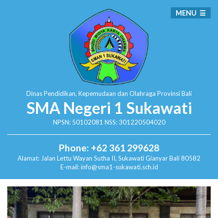
MENU
Dinas Pendidikan, Kepemudaan dan Olahraga
Provinsi Bali
SMA Negeri 1 Sukawati
NPSN: 50102081 NSS: 301220504020
Phone: +62 361 299628
Alamat:
Jalan Lettu Wayan Sutha II, Sukawati
Gianyar Bali 80582
E-mail: info@sma1-sukawati.sch.id