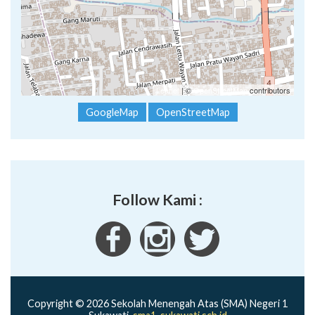
Leaflet
| ©
OpenStreetMap
contributors
GoogleMap
OpenStreetMap
Follow Kami :
Copyright © 2026 Sekolah Menengah Atas (SMA) Negeri 1