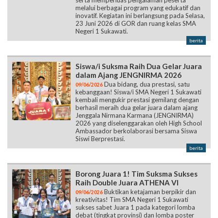
melalui berbagai program yang edukatif dan
inovatif. Kegiatan ini berlangsung pada Selasa,
23 Juni 2026 di GOR dan ruang kelas SMA
Negeri 1 Sukawati.
berita
Siswa/i Suksma Raih Dua Gelar Juara
dalam Ajang JENGNIRMA 2026
Dua bidang, dua prestasi, satu
09/06/2026
kebanggaan! Siswa/i SMA Negeri 1 Sukawati
kembali mengukir prestasi gemilang dengan
berhasil meraih dua gelar juara dalam ajang
Jenggala Nirmana Karmana (JENGNIRMA)
2026 yang diselenggarakan oleh High School
Ambassador berkolaborasi bersama Siswa
Siswi Berprestasi.
berita
Borong Juara 1! Tim Suksma Sukses
Raih Double Juara ATHENA VI
Buktikan ketajaman berpikir dan
09/06/2026
kreativitas! Tim SMA Negeri 1 Sukawati
sukses sabet Juara 1 pada kategori lomba
debat (tingkat provinsi) dan lomba poster