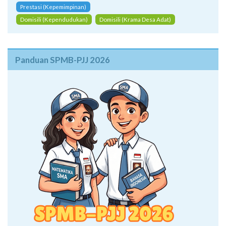
Prestasi (Kepemimpinan)
Domisili (Kependudukan)
Domisili (Krama Desa Adat)
Panduan SPMB-PJJ 2026