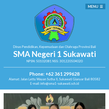
MENU
Dinas Pendidikan, Kepemudaan dan Olahraga
Provinsi Bali
SMA Negeri 1 Sukawati
NPSN: 50102081 NSS: 301220504020
Phone: +62 361 299628
Alamat:
Jalan Lettu Wayan Sutha II, Sukawati
Gianyar Bali 80582
E-mail: info@sma1-sukawati.sch.id