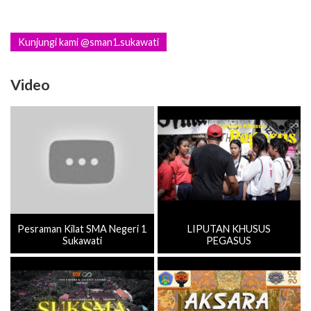
Kunjungi kami @sman1.sukawati
Video
Pesraman Kilat SMA Negeri 1
LIPUTAN KHUSUS
Sukawati
PEGASUS