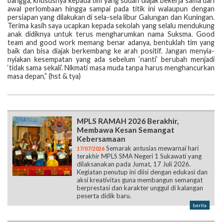
bangga, khususnya kepada tim yang sudah diajak bekerja sama dari
awal perlombaan hingga sampai pada titik ini walaupun dengan
persiapan yang dilakukan di sela-sela libur Galungan dan Kuningan.
Terima kasih saya ucapkan kepada sekolah yang selalu mendukung
anak didiknya untuk terus mengharumkan nama Suksma. Good
team and good work memang benar adanya, bentuklah tim yang
baik dan bisa diajak berkembang ke arah positif. Jangan menyia-
nyiakan kesempatan yang ada sebelum ‘nanti’ berubah menjadi
‘tidak sama sekali’. Nikmati masa muda tanpa harus menghancurkan
masa depan,” (hst & tya)
MPLS RAMAH 2026 Berakhir,
Membawa Kesan Semangat
Kebersamaan
Semarak antusias mewarnai hari
17/07/2026
terakhir MPLS SMA Negeri 1 Sukawati yang
dilaksanakan pada Jumat, 17 Juli 2026.
Kegiatan penutup ini diisi dengan edukasi dan
aksi kreativitas guna membangun semangat
berprestasi dan karakter unggul di kalangan
peserta didik baru.
berita