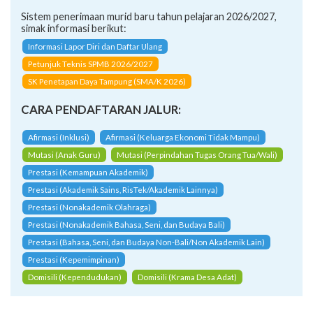
Sistem penerimaan murid baru tahun pelajaran 2026/2027,
simak informasi berikut:
Informasi Lapor Diri dan Daftar Ulang
Petunjuk Teknis SPMB 2026/2027
SK Penetapan Daya Tampung (SMA/K 2026)
CARA PENDAFTARAN JALUR:
Afirmasi (Inklusi)
Afirmasi (Keluarga Ekonomi Tidak Mampu)
Mutasi (Anak Guru)
Mutasi (Perpindahan Tugas Orang Tua/Wali)
Prestasi (Kemampuan Akademik)
Prestasi (Akademik Sains, RisTek/Akademik Lainnya)
Prestasi (Nonakademik Olahraga)
Prestasi (Nonakademik Bahasa, Seni, dan Budaya Bali)
Prestasi (Bahasa, Seni, dan Budaya Non-Bali/Non Akademik Lain)
Prestasi (Kepemimpinan)
Domisili (Kependudukan)
Domisili (Krama Desa Adat)