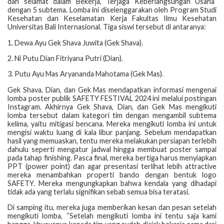
dan selamat dalam Bekerja, Terjaga Keberlangsungan Usaha”
dengan 5 subtema. Lomba ini diselenggarakan oleh Program Studi
Kesehatan dan Keselamatan Kerja Fakultas Ilmu Kesehatan
Universitas Bali Internasional. Tiga siswi tersebut di antaranya:
1. Dewa Ayu Gek Shava Juwita (Gek Shava).
2. Ni Putu Dian Fitriyana Putri (Dian).
3. Putu Ayu Mas Aryananda Mahotama (Gek Mas).
Gek Shava, Dian, dan Gek Mas mendapatkan informasi mengenai
lomba poster publik SAFETY FESTIVAL 2024 ini melalui postingan
Instagram. Akhirnya Gek Shava, Dian, dan Gek Mas mengikuti
lomba tersebut dalam kategori tim dengan mengambil subtema
kelima, yaitu mitigasi bencana. Mereka mengikuti lomba ini untuk
mengisi waktu luang di kala libur panjang. Sebelum mendapatkan
hasil yang memuaskan, tentu mereka melakukan persiapan terlebih
dahulu seperti mengatur jadwal hingga membuat poster sampai
pada tahap finishing. Pasca final, mereka bertiga harus menyiapkan
PPT (power point) dan agar presentasi terlihat lebih attractive
mereka menambahkan properti bando dengan bentuk logo
SAFETY. Mereka mengungkapkan bahwa kendala yang dihadapi
tidak ada yang terlalu signifikan sebab semua bisa teratasi.
Di samping itu, mereka juga memberikan kesan dan pesan setelah
mengikuti lomba, “Setelah mengikuti lomba ini tentu saja kami