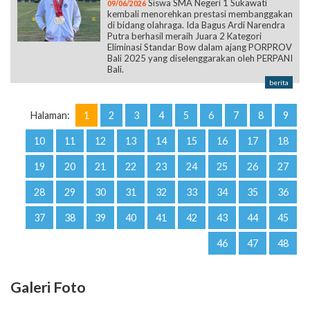
Siswa SMA Negeri 1 Sukawati
09/06/2026
kembali menorehkan prestasi membanggakan
di bidang olahraga. Ida Bagus Ardi Narendra
Putra berhasil meraih Juara 2 Kategori
Eliminasi Standar Bow dalam ajang PORPROV
Bali 2025 yang diselenggarakan oleh PERPANI
Bali.
berita
Halaman:
1
2
3
4
5
6
7
8
9
10
11
12
13
14
15
16
17
18
19
20
21
22
23
24
25
26
27
28
29
30
31
32
33
34
35
36
37
38
39
40
41
42
43
44
45
46
47
48
Galeri Foto