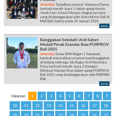
Tampilkan pesona! Vampyra Dance
09/06/2026
berhasil meraih Juara 1 dalam ajang Honda
Youth Fans School Olympic tingkat provinsi
yang diselenggarakan oleh Astra Motor Bali di
Mall Bali Galeria pada 24 Januari 2026.
berita
Banggakan Sekolah! Ardi Sabet
Medali Perak Standar Bow PORPROV
Bali 2025
Siswa SMA Negeri 1 Sukawati
09/06/2026
kembali menorehkan prestasi membanggakan
di bidang olahraga. Ida Bagus Ardi Narendra
Putra berhasil meraih Juara 2 Kategori
Eliminasi Standar Bow dalam ajang PORPROV
Bali 2025 yang diselenggarakan oleh PERPANI
Bali.
berita
Halaman:
1
2
3
4
5
6
7
8
9
10
11
12
13
14
15
16
17
18
19
20
21
22
23
24
25
26
27