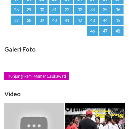
28
29
30
31
32
33
34
35
36
37
38
39
40
41
42
43
44
45
46
47
48
Galeri Foto
Kunjungi kami @sman1.sukawati
Video