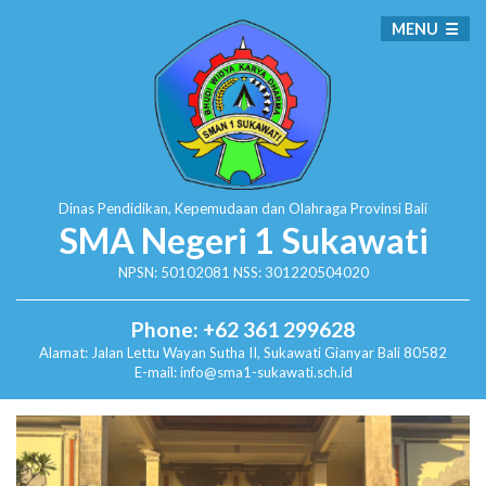
MENU
Dinas Pendidikan, Kepemudaan dan Olahraga
Provinsi Bali
SMA Negeri 1 Sukawati
NPSN: 50102081 NSS: 301220504020
Phone: +62 361 299628
Alamat:
Jalan Lettu Wayan Sutha II, Sukawati
Gianyar Bali 80582
E-mail: info@sma1-sukawati.sch.id