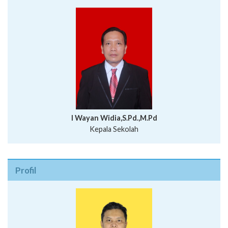
I Wayan Widia,S.Pd.,M.Pd
Kepala Sekolah
Profil