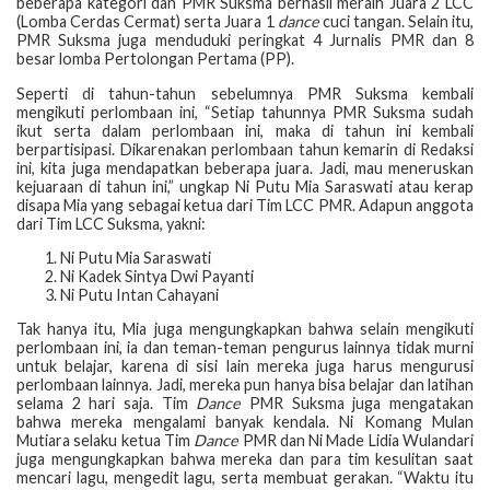
beberapa kategori dan PMR Suksma berhasil meraih Juara 2 LCC
(Lomba Cerdas Cermat) serta Juara 1
dance
cuci tangan. Selain itu,
PMR Suksma juga menduduki peringkat 4 Jurnalis PMR dan 8
besar lomba Pertolongan Pertama (PP).
Seperti di tahun-tahun sebelumnya PMR Suksma kembali
mengikuti perlombaan ini, “Setiap tahunnya PMR Suksma sudah
ikut serta dalam perlombaan ini, maka di tahun ini kembali
berpartisipasi. Dikarenakan perlombaan tahun kemarin di Redaksi
ini, kita juga mendapatkan beberapa juara. Jadi, mau meneruskan
kejuaraan di tahun ini,” ungkap Ni Putu Mia Saraswati atau kerap
disapa Mia yang sebagai ketua dari Tim LCC PMR. Adapun anggota
dari Tim LCC Suksma, yakni:
Ni Putu Mia Saraswati
Ni Kadek Sintya Dwi Payanti
Ni Putu Intan Cahayani
Tak hanya itu, Mia juga mengungkapkan bahwa selain mengikuti
perlombaan ini, ia dan teman-teman pengurus lainnya tidak murni
untuk belajar, karena di sisi lain mereka juga harus mengurusi
perlombaan lainnya. Jadi, mereka pun hanya bisa belajar dan latihan
selama 2 hari saja. Tim
Dance
PMR Suksma juga mengatakan
bahwa mereka mengalami banyak kendala. Ni Komang Mulan
Mutiara selaku ketua Tim
Dance
PMR dan Ni Made Lidia Wulandari
juga mengungkapkan bahwa mereka dan para tim kesulitan saat
mencari lagu, mengedit lagu, serta membuat gerakan. “Waktu itu