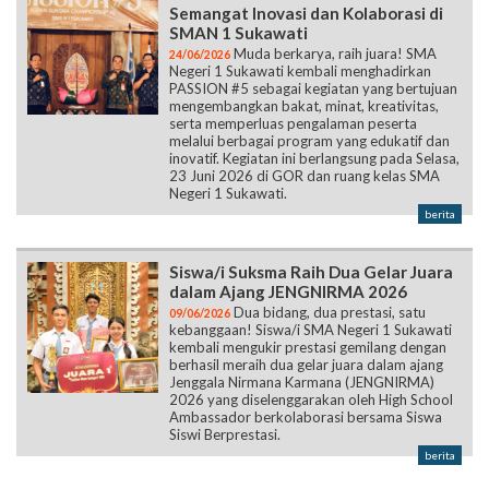
Semangat Inovasi dan Kolaborasi di
SMAN 1 Sukawati
Muda berkarya, raih juara! SMA
24/06/2026
Negeri 1 Sukawati kembali menghadirkan
PASSION #5 sebagai kegiatan yang bertujuan
mengembangkan bakat, minat, kreativitas,
serta memperluas pengalaman peserta
melalui berbagai program yang edukatif dan
inovatif. Kegiatan ini berlangsung pada Selasa,
23 Juni 2026 di GOR dan ruang kelas SMA
Negeri 1 Sukawati.
berita
Siswa/i Suksma Raih Dua Gelar Juara
dalam Ajang JENGNIRMA 2026
Dua bidang, dua prestasi, satu
09/06/2026
kebanggaan! Siswa/i SMA Negeri 1 Sukawati
kembali mengukir prestasi gemilang dengan
berhasil meraih dua gelar juara dalam ajang
Jenggala Nirmana Karmana (JENGNIRMA)
2026 yang diselenggarakan oleh High School
Ambassador berkolaborasi bersama Siswa
Siswi Berprestasi.
berita