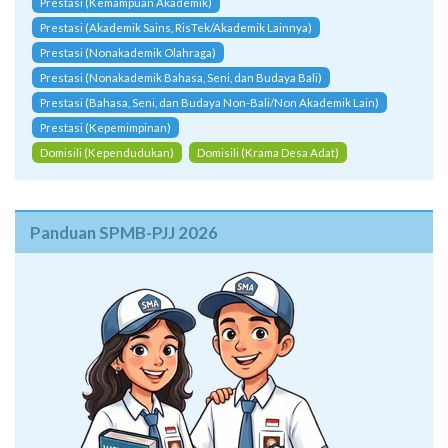
Prestasi (Kemampuan Akademik)
Prestasi (Akademik Sains, RisTek/Akademik Lainnya)
Prestasi (Nonakademik Olahraga)
Prestasi (Nonakademik Bahasa, Seni, dan Budaya Bali)
Prestasi (Bahasa, Seni, dan Budaya Non-Bali/Non Akademik Lain)
Prestasi (Kepemimpinan)
Domisili (Kependudukan)
Domisili (Krama Desa Adat)
Panduan SPMB-PJJ 2026