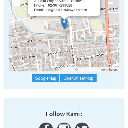
Jl. Lettu Wayan Sutha II Sukawati
−
Phone: +62-361-299628
Email: info@sma1-sukawati.sch.id
Leaflet
| ©
OpenStreetMap
contributors
GoogleMap
OpenStreetMap
Follow Kami :