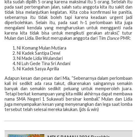
kita sudah dipilih 5 orang karena maksimal itu 5 orang. Setelah itu
pada saat pertengahan jalan, salah satu anggota kita itu sakit dan
tidak bisa melanjutkan kegiatan. Kita coba konfirmasi ke panitia,
sebenarnya itu tidak boleh tapi karena keadaan urgent jadi
diperbolehkan. Selain itu, pada saat h-1 perlombaan kita juga
mengalami kendala yang mengharuskan untuk mengganti nada
karena kita tidak bisa untuk mengikuti gerakan atraksi,” tutur
Mulan dan Lidia. Berikut merupakan anggota dari Tim
Dance
PMR:
Ni Komang Mulan Mutiara
Ni Kadek Santipa Dewi
Ni Made Lidia Wulandari
Ni Luh Gede Tina Sri Andani
Ni Kadek Sasya Aprilia
Adapun kesan dan pesan dari Mia, “Sebenarnya dalam perlombaan
kali ini sedikit ada rasa takut, dikarenakan saingannya semakin
banyak dan semakin sedikit peluang untuk memperoleh juara.
Tetapi berkat kemampuan yang kita miliki akhirnya dapat membawa
nama SMA Negeri 1 Sukawati bersinar kembali.” Mulan dan Lidia
juga menyampaikan kesan yang menyenangkan dan lega saat lomba
tersebut telah selesai mereka lakukan. (jds & win)