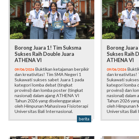
Borong Juara 1! Tim Suksma
Borong Juara
Sukses Raih Double Juara
Sukses Raih D
ATHENA VI
ATHENA VI
Buktikan ketajaman berpikir
Buktik
09/06/2026
09/06/2026
dan kreativitas! Tim SMA Negeri 1
dan kreativitas!
Sukawati sukses sabet Juara 1 pada
Sukawati sukses
kategori lomba debat (tingkat
kategori lomba d
provinsi) dan lomba poster (tingkat
provinsi) dan lo
nasional) dalam ajang ATHENA VI
nasional) dalam
Tahun 2026 yang diselenggarakan
Tahun 2026 yang
oleh Himpunan Mahasiswa Fisioterapi
oleh Himpunan M
Universitas Bali Internasional.
Universitas Bali 
berita