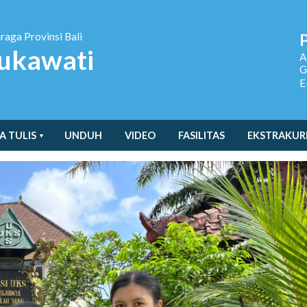
hraga
Provinsi Bali
ukawati
A
G
E
A TULIS
UNDUH
VIDEO
FASILITAS
EKSTRAKUR