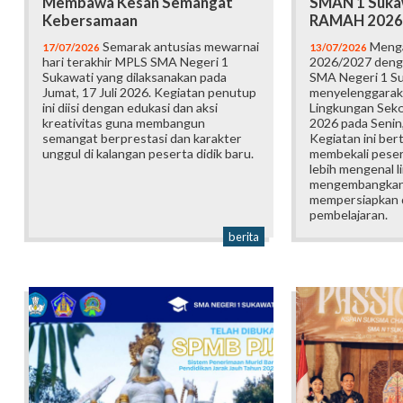
Membawa Kesan Semangat
SMAN 1 Suka
Kebersamaan
RAMAH 2026
Semarak antusias mewarnai
Menga
17/07/2026
13/07/2026
hari terakhir MPLS SMA Negeri 1
2026/2027 deng
Sukawati yang dilaksanakan pada
SMA Negeri 1 S
Jumat, 17 Juli 2026. Kegiatan penutup
menyelenggarak
ini diisi dengan edukasi dan aksi
Lingkungan Sek
kreativitas guna membangun
2026 pada Senin,
semangat berprestasi dan karakter
Kegiatan ini ber
unggul di kalangan peserta didik baru.
membekali pesert
lebih mengenal l
mengembangkan p
mempersiapkan d
pembelajaran.
berita