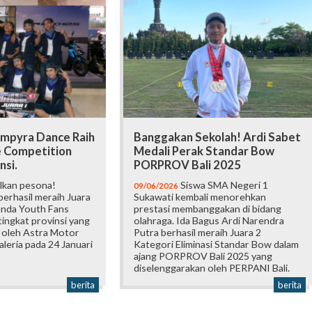
mpyra Dance Raih
Banggakan Sekolah! Ardi Sabet
e Competition
Medali Perak Standar Bow
nsi.
PORPROV Bali 2025
lkan pesona!
Siswa SMA Negeri 1
09/06/2026
erhasil meraih Juara
Sukawati kembali menorehkan
onda Youth Fans
prestasi membanggakan di bidang
ingkat provinsi yang
olahraga. Ida Bagus Ardi Narendra
 oleh Astra Motor
Putra berhasil meraih Juara 2
Galeria pada 24 Januari
Kategori Eliminasi Standar Bow dalam
ajang PORPROV Bali 2025 yang
diselenggarakan oleh PERPANI Bali.
berita
berita