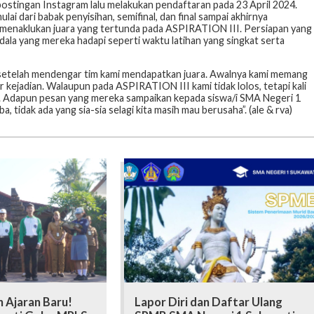
ostingan Instagram lalu melakukan pendaftaran pada 23 April 2024.
lai dari babak penyisihan, semifinal, dan final sampai akhirnya
n menaklukan juara yang tertunda pada ASPIRATION III. Persiapan yang
ndala yang mereka hadapi seperti waktu latihan yang singkat serta
 setelah mendengar tim kami mendapatkan juara. Awalnya kami memang
r kejadian. Walaupun pada ASPIRATION III kami tidak lolos, tetapi kali
ya. Adapun pesan yang mereka sampaikan kepada siswa/i SMA Negeri 1
 tidak ada yang sia-sia selagi kita masih mau berusaha”. (ale & rva)
 Ajaran Baru!
Lapor Diri dan Daftar Ulang