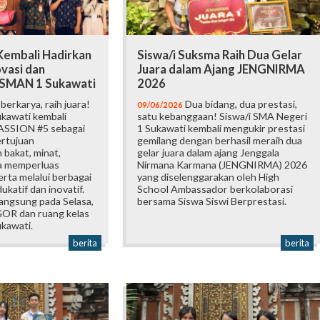
embali Hadirkan
Siswa/i Suksma Raih Dua Gelar
vasi dan
Juara dalam Ajang JENGNIRMA
i SMAN 1 Sukawati
2026
erkarya, raih juara!
Dua bidang, dua prestasi,
09/06/2026
kawati kembali
satu kebanggaan! Siswa/i SMA Negeri
ASSION #5 sebagai
1 Sukawati kembali mengukir prestasi
ertujuan
gemilang dengan berhasil meraih dua
bakat, minat,
gelar juara dalam ajang Jenggala
ta memperluas
Nirmana Karmana (JENGNIRMA) 2026
rta melalui berbagai
yang diselenggarakan oleh High
katif dan inovatif.
School Ambassador berkolaborasi
langsung pada Selasa,
bersama Siswa Siswi Berprestasi.
 GOR dan ruang kelas
kawati.
berita
berita