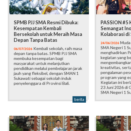
SPMB PJJ SMA Resmi Dibuka:
PASSION #5 K
Kesempatan Kembali
Semangat Ino
Bersekolah untuk Meraih Masa
Kolaborasi d
Depan Tanpa Batas
Muda b
24/06/2026
SMA Negeri 1 Su
Kembali sekolah, raih masa
06/07/2026
menghadirkan P
depan tanpa batas. SPMB PJJ SMA
kegiatan yang b
membuka kesempatan bagi
mengembangkan 
masyarakat untuk melanjutkan
kreativitas, ser
pendidikan melalui pembelajaran jarak
pengalaman pese
jauh yang fleksibel, dengan SMAN 1
program yang edu
Sukawati sebagai sekolah induk
Kegiatan ini ber
penyelenggara di Provinsi Bali.
23 Juni 2026 di
SMA Negeri 1 Su
berita