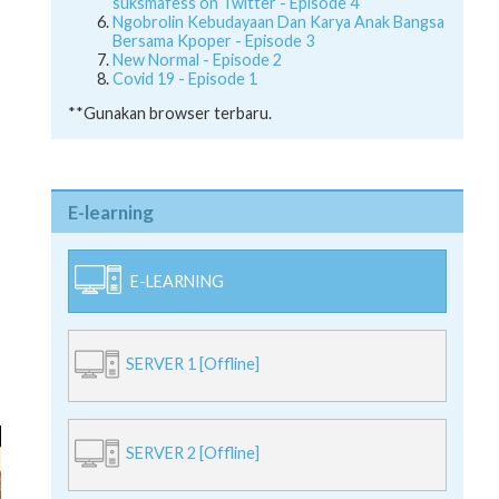
suksmafess on Twitter - Episode 4
Ngobrolin Kebudayaan Dan Karya Anak Bangsa
Bersama Kpoper - Episode 3
New Normal - Episode 2
Covid 19 - Episode 1
**Gunakan browser terbaru.
E-learning
E-LEARNING
SERVER 1 [Offline]
SERVER 2 [Offline]