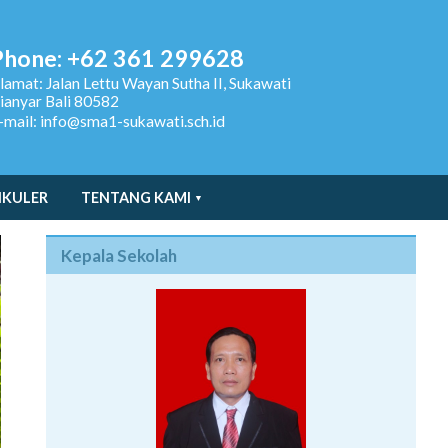
Phone: +62 361 299628
lamat:
Jalan Lettu Wayan Sutha II, Sukawati
ianyar Bali 80582
-mail: info@sma1-sukawati.sch.id
IKULER
TENTANG KAMI
Kepala Sekolah