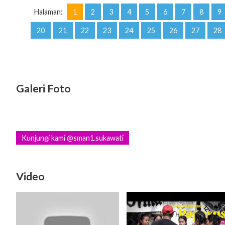
Halaman:
1
2
3
4
5
6
7
8
9
20
21
22
23
24
25
26
27
28
Galeri Foto
Kunjungi kami @sman1.sukawati
Video