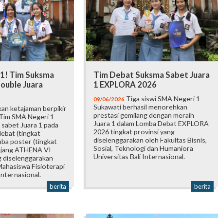
 1! Tim Suksma
Tim Debat Suksma Sabet Juara
ouble Juara
1 EXPLORA 2026
Tiga siswi SMA Negeri 1
09/06/2026
Sukawati berhasil menorehkan
an ketajaman berpikir
prestasi gemilang dengan meraih
 Tim SMA Negeri 1
Juara 1 dalam Lomba Debat EXPLORA
 sabet Juara 1 pada
2026 tingkat provinsi yang
ebat (tingkat
diselenggarakan oleh Fakultas Bisnis,
mba poster (tingkat
Sosial, Teknologi dan Humaniora
 ajang ATHENA VI
Universitas Bali Internasional.
 diselenggarakan
ahasiswa Fisioterapi
Internasional.
berita
berita