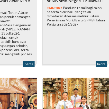
wati Gelar MPLS
SPMB SMA Negeri 1 Sukawati
Panduan resmi bagi calon
09/07/2026
peserta didik baru yang telah
wali Tahun Ajaran
dinyatakan diterima melalui Sistem
an penuh semangat,
Penerimaan Murid Baru (SPMB) Tahun
ukawati
Pelajaran 2026/2027
an Masa Pengenalan
olah (MPLS) RAMAH
 13 Juli 2026.
tujuan untuk
a didik baru agar
ingkungan sekolah,
otensi diri, serta
iri mengikuti proses
berita
berita