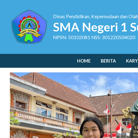
Dinas Pendidikan, Kepemudaan dan Ola
SMA Negeri 1 S
NPSN: 50102081 NSS: 301220504020
HOME
BERITA
KARY