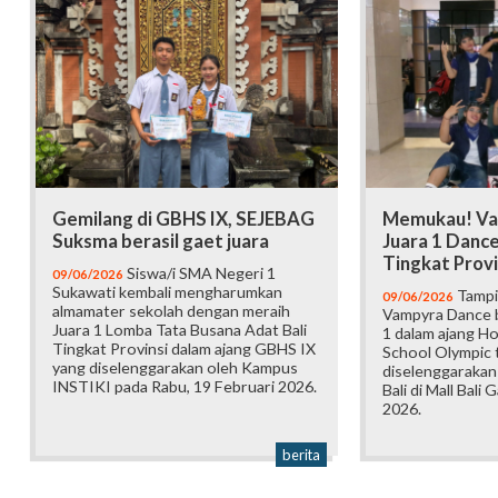
Gemilang di GBHS IX, SEJEBAG
Memukau! Va
Suksma berasil gaet juara
Juara 1 Danc
Tingkat Provi
Siswa/i SMA Negeri 1
09/06/2026
Sukawati kembali mengharumkan
Tampi
09/06/2026
almamater sekolah dengan meraih
Vampyra Dance b
Juara 1 Lomba Tata Busana Adat Bali
1 dalam ajang H
Tingkat Provinsi dalam ajang GBHS IX
School Olympic t
yang diselenggarakan oleh Kampus
diselenggarakan
INSTIKI pada Rabu, 19 Februari 2026.
Bali di Mall Bali 
2026.
berita