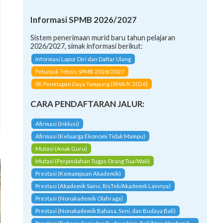
Informasi SPMB 2026/2027
Sistem penerimaan murid baru tahun pelajaran
2026/2027, simak informasi berikut:
Informasi Lapor Diri dan Daftar Ulang
Petunjuk Teknis SPMB 2026/2027
SK Penetapan Daya Tampung (SMA/K 2026)
CARA PENDAFTARAN JALUR:
Afirmasi (Inklusi)
Afirmasi (Keluarga Ekonomi Tidak Mampu)
Mutasi (Anak Guru)
Mutasi (Perpindahan Tugas Orang Tua/Wali)
Prestasi (Kemampuan Akademik)
Prestasi (Akademik Sains, RisTek/Akademik Lainnya)
Prestasi (Nonakademik Olahraga)
Prestasi (Nonakademik Bahasa, Seni, dan Budaya Bali)