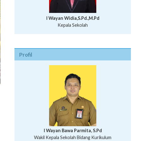
I Wayan Widia,S.Pd.,M.Pd
Kepala Sekolah
Profil
I Wayan Bawa Parmita, S.Pd
I Wayan Gede Aditya Pratita, S.Pd., M.Sn
Wakil Kepala Sekolah Bidang Kurikulum
Ni Wayan Nopi Sutantri, S.Pd.
Putu Suhartana, S.Pd.