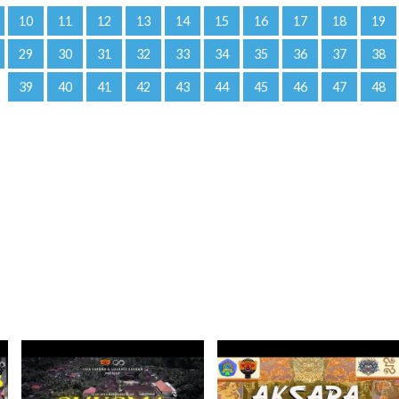
10
11
12
13
14
15
16
17
18
19
29
30
31
32
33
34
35
36
37
38
39
40
41
42
43
44
45
46
47
48