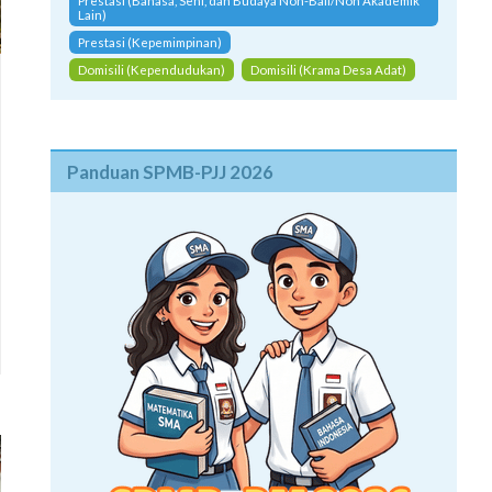
Prestasi (Bahasa, Seni, dan Budaya Non-Bali/Non Akademik
Lain)
Prestasi (Kepemimpinan)
Domisili (Kependudukan)
Domisili (Krama Desa Adat)
Panduan SPMB-PJJ 2026