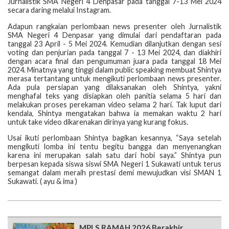
Jurnalistik SMA Negeri 4 Denpasar pada tanggal 7-13 Mei 2024
secara daring melalui Instagram.
Adapun rangkaian perlombaan
news presenter
oleh Jurnalistik
SMA Negeri 4 Denpasar yang dimulai dari pendaftaran pada
tanggal 23 April - 5 Mei 2024. Kemudian dilanjutkan dengan sesi
voting
dan penjurian pada tanggal 7 - 13 Mei 2024, dan diakhiri
dengan acara final dan pengumuman juara pada tanggal 18 Mei
2024. Minatnya yang tinggi dalam
public speaking
membuat Shintya
merasa tertantang untuk mengikuti perlombaan
news presenter
.
Ada pula persiapan yang dilaksanakan oleh Shintya, yakni
menghafal teks yang disiapkan oleh panitia selama 5 hari dan
melakukan proses perekaman video selama 2 hari. Tak luput dari
kendala, Shintya mengatakan bahwa ia memakan waktu 2 hari
untuk
take
video dikarenakan dirinya yang kurang fokus.
Usai ikuti perlombaan Shintya bagikan kesannya, “Saya setelah
mengikuti lomba ini tentu begitu bangga dan menyenangkan
karena ini merupakan salah satu dari hobi saya.” Shintya pun
berpesan kepada siswa siswi SMA Negeri 1 Sukawati untuk terus
semangat dalam meraih prestasi demi mewujudkan visi SMAN 1
Sukawati. ( ayu & ima )
MPLS RAMAH 2026 Berakhir,