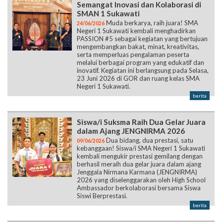
Semangat Inovasi dan Kolaborasi di
SMAN 1 Sukawati
Muda berkarya, raih juara! SMA
24/06/2026
Negeri 1 Sukawati kembali menghadirkan
PASSION #5 sebagai kegiatan yang bertujuan
mengembangkan bakat, minat, kreativitas,
serta memperluas pengalaman peserta
melalui berbagai program yang edukatif dan
inovatif. Kegiatan ini berlangsung pada Selasa,
23 Juni 2026 di GOR dan ruang kelas SMA
Negeri 1 Sukawati.
berita
Siswa/i Suksma Raih Dua Gelar Juara
dalam Ajang JENGNIRMA 2026
Dua bidang, dua prestasi, satu
09/06/2026
kebanggaan! Siswa/i SMA Negeri 1 Sukawati
kembali mengukir prestasi gemilang dengan
berhasil meraih dua gelar juara dalam ajang
Jenggala Nirmana Karmana (JENGNIRMA)
2026 yang diselenggarakan oleh High School
Ambassador berkolaborasi bersama Siswa
Siswi Berprestasi.
berita