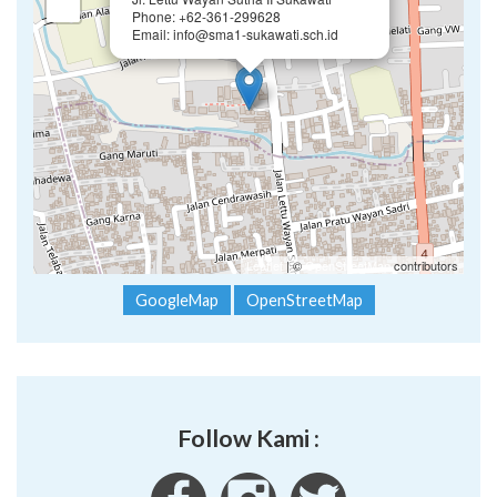
−
Phone: +62-361-299628
Email: info@sma1-sukawati.sch.id
Leaflet
| ©
OpenStreetMap
contributors
GoogleMap
OpenStreetMap
Follow Kami :