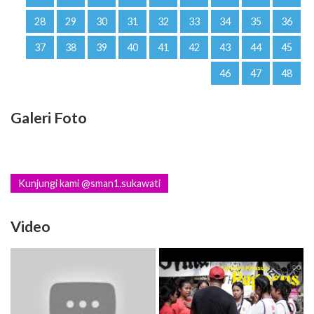
28
29
30
31
32
33
34
35
36
37
38
39
40
41
42
43
44
45
46
47
48
Galeri Foto
Kunjungi kami @sman1.sukawati
Video