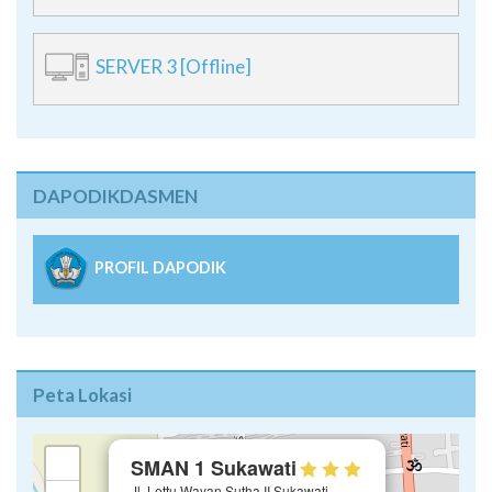
SERVER 3 [Offline]
DAPODIKDASMEN
PROFIL DAPODIK
Peta Lokasi
×
+
SMAN 1 Sukawati
Jl. Lettu Wayan Sutha II Sukawati