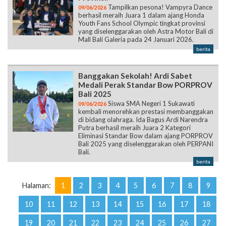
Tampilkan pesona! Vampyra Dance
09/06/2026
berhasil meraih Juara 1 dalam ajang Honda
Youth Fans School Olympic tingkat provinsi
yang diselenggarakan oleh Astra Motor Bali di
Mall Bali Galeria pada 24 Januari 2026.
berita
Banggakan Sekolah! Ardi Sabet
Medali Perak Standar Bow PORPROV
Bali 2025
Siswa SMA Negeri 1 Sukawati
09/06/2026
kembali menorehkan prestasi membanggakan
di bidang olahraga. Ida Bagus Ardi Narendra
Putra berhasil meraih Juara 2 Kategori
Eliminasi Standar Bow dalam ajang PORPROV
Bali 2025 yang diselenggarakan oleh PERPANI
Bali.
berita
Halaman:
1
2
3
4
5
6
7
8
9
10
11
12
13
14
15
16
17
18
19
20
21
22
23
24
25
26
27