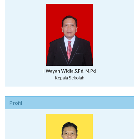
I Wayan Widia,S.Pd.,M.Pd
Kepala Sekolah
Profil