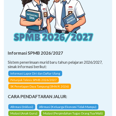
Informasi SPMB 2026/2027
Sistem penerimaan murid baru tahun pelajaran 2026/2027,
simak informasi berikut:
Informasi Lapor Diri dan Daftar Ulang
Petunjuk Teknis SPMB 2026/2027
SK Penetapan Daya Tampung (SMA/K 2026)
CARA PENDAFTARAN JALUR:
Afirmasi (Inklusi)
Afirmasi (Keluarga Ekonomi Tidak Mampu)
Mutasi (Anak Guru)
Mutasi (Perpindahan Tugas Orang Tua/Wali)