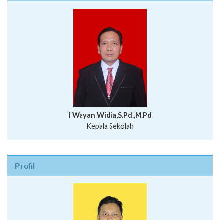
I Wayan Widia,S.Pd.,M.Pd
Kepala Sekolah
Profil