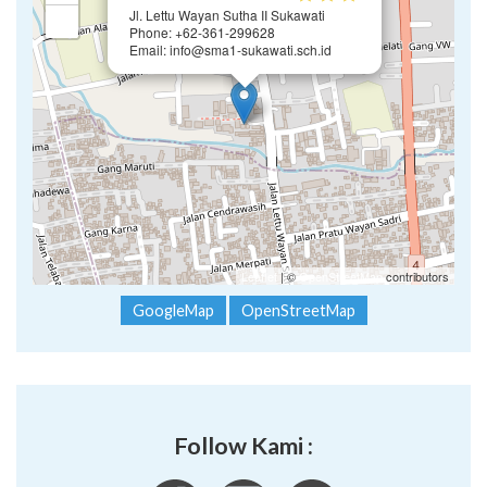
Jl. Lettu Wayan Sutha II Sukawati
−
Phone: +62-361-299628
Email: info@sma1-sukawati.sch.id
Leaflet
| ©
OpenStreetMap
contributors
GoogleMap
OpenStreetMap
Follow Kami :