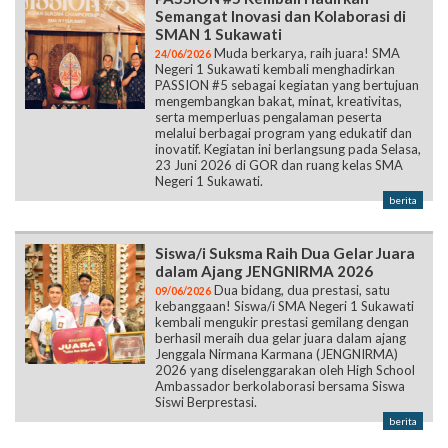
Semangat Inovasi dan Kolaborasi di
SMAN 1 Sukawati
Muda berkarya, raih juara! SMA
24/06/2026
Negeri 1 Sukawati kembali menghadirkan
PASSION #5 sebagai kegiatan yang bertujuan
mengembangkan bakat, minat, kreativitas,
serta memperluas pengalaman peserta
melalui berbagai program yang edukatif dan
inovatif. Kegiatan ini berlangsung pada Selasa,
23 Juni 2026 di GOR dan ruang kelas SMA
Negeri 1 Sukawati.
berita
Siswa/i Suksma Raih Dua Gelar Juara
dalam Ajang JENGNIRMA 2026
Dua bidang, dua prestasi, satu
09/06/2026
kebanggaan! Siswa/i SMA Negeri 1 Sukawati
kembali mengukir prestasi gemilang dengan
berhasil meraih dua gelar juara dalam ajang
Jenggala Nirmana Karmana (JENGNIRMA)
2026 yang diselenggarakan oleh High School
Ambassador berkolaborasi bersama Siswa
Siswi Berprestasi.
berita