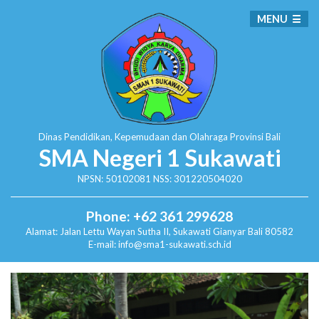
MENU
Dinas Pendidikan, Kepemudaan dan Olahraga
Provinsi Bali
SMA Negeri 1 Sukawati
NPSN: 50102081 NSS: 301220504020
Phone: +62 361 299628
Alamat:
Jalan Lettu Wayan Sutha II, Sukawati
Gianyar Bali 80582
E-mail: info@sma1-sukawati.sch.id