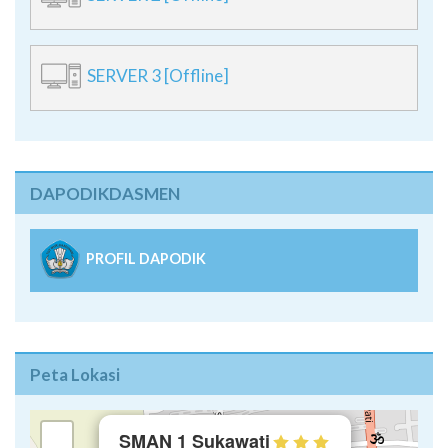
SERVER 3 [Offline]
DAPODIKDASMEN
PROFIL DAPODIK
Peta Lokasi
×
+
SMAN 1 Sukawati