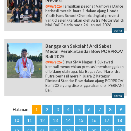
Provinsi.
Tampilkan pesona! Vampyra Dance
09/06/2026
berhasil meraih Juara 1 dalam ajang Honda
Youth Fans School Olympic tingkat provinsi
yang diselenggarakan oleh Astra Motor Bali di
Mall Bali Galeria pada 24 Januari 2026.
berita
Banggakan Sekolah! Ardi Sabet
Medali Perak Standar Bow PORPROV
Bali 2025
Siswa SMA Negeri 1 Sukawati
09/06/2026
kembali menorehkan prestasi membanggakan
di bidang olahraga. Ida Bagus Ardi Narendra
Putra berhasil meraih Juara 2 Kategori
Eliminasi Standar Bow dalam ajang PORPROV
Bali 2025 yang diselenggarakan oleh PERPANI
Bali.
berita
Halaman:
1
2
3
4
5
6
7
8
9
10
11
12
13
14
15
16
17
18