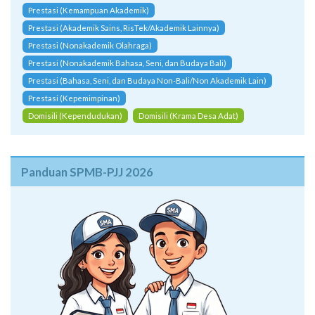
Prestasi (Kemampuan Akademik)
Prestasi (Akademik Sains, RisTek/Akademik Lainnya)
Prestasi (Nonakademik Olahraga)
Prestasi (Nonakademik Bahasa, Seni, dan Budaya Bali)
Prestasi (Bahasa, Seni, dan Budaya Non-Bali/Non Akademik Lain)
Prestasi (Kepemimpinan)
Domisili (Kependudukan)
Domisili (Krama Desa Adat)
Panduan SPMB-PJJ 2026