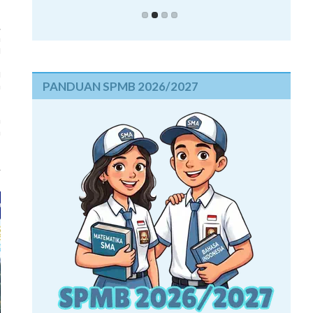
.
h
u
,
u
PANDUAN SPMB 2026/2027
n
n
a