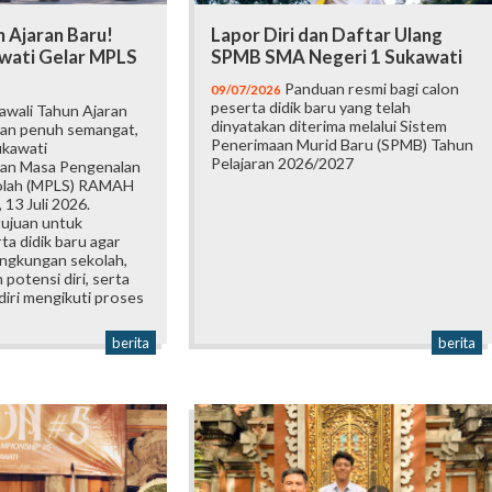
 Ajaran Baru!
Lapor Diri dan Daftar Ulang
wati Gelar MPLS
SPMB SMA Negeri 1 Sukawati
Panduan resmi bagi calon
09/07/2026
peserta didik baru yang telah
wali Tahun Ajaran
dinyatakan diterima melalui Sistem
an penuh semangat,
Penerimaan Murid Baru (SPMB) Tahun
ukawati
Pelajaran 2026/2027
an Masa Pengenalan
olah (MPLS) RAMAH
 13 Juli 2026.
tujuan untuk
a didik baru agar
ingkungan sekolah,
otensi diri, serta
iri mengikuti proses
berita
berita