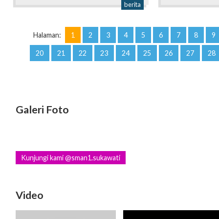
berita
Halaman:
1
2
3
4
5
6
7
8
9
20
21
22
23
24
25
26
27
28
Galeri Foto
Kunjungi kami @sman1.sukawati
Video