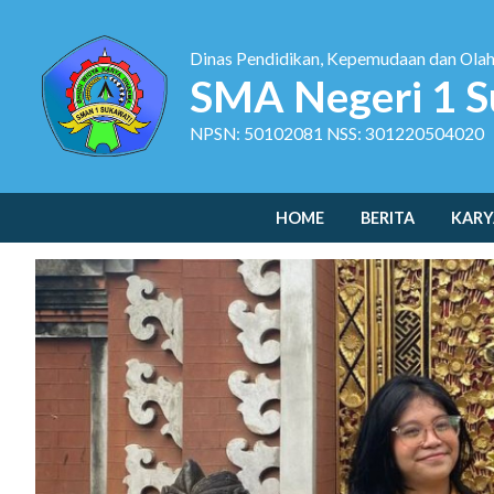
Dinas Pendidikan, Kepemudaan dan Ola
SMA Negeri 1 S
NPSN: 50102081 NSS: 301220504020
HOME
BERITA
KARY