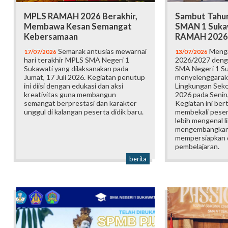
MPLS RAMAH 2026 Berakhir,
Sambut Tahun
Membawa Kesan Semangat
SMAN 1 Suka
Kebersamaan
RAMAH 2026
Semarak antusias mewarnai
Menga
17/07/2026
13/07/2026
hari terakhir MPLS SMA Negeri 1
2026/2027 deng
Sukawati yang dilaksanakan pada
SMA Negeri 1 S
Jumat, 17 Juli 2026. Kegiatan penutup
menyelenggarak
ini diisi dengan edukasi dan aksi
Lingkungan Sek
kreativitas guna membangun
2026 pada Senin,
semangat berprestasi dan karakter
Kegiatan ini ber
unggul di kalangan peserta didik baru.
membekali pesert
lebih mengenal l
mengembangkan p
mempersiapkan d
pembelajaran.
berita