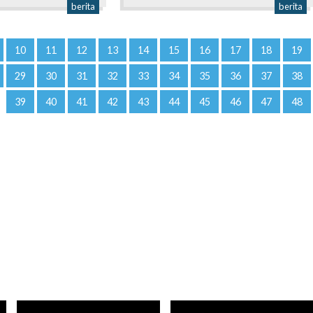
berita
berita
10
11
12
13
14
15
16
17
18
19
29
30
31
32
33
34
35
36
37
38
39
40
41
42
43
44
45
46
47
48