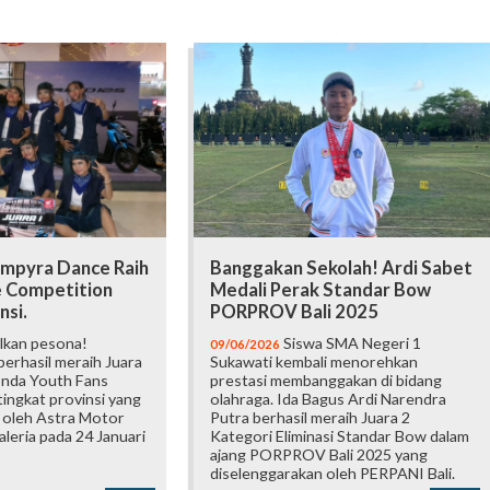
mpyra Dance Raih
Banggakan Sekolah! Ardi Sabet
e Competition
Medali Perak Standar Bow
nsi.
PORPROV Bali 2025
lkan pesona!
Siswa SMA Negeri 1
09/06/2026
erhasil meraih Juara
Sukawati kembali menorehkan
onda Youth Fans
prestasi membanggakan di bidang
ingkat provinsi yang
olahraga. Ida Bagus Ardi Narendra
 oleh Astra Motor
Putra berhasil meraih Juara 2
Galeria pada 24 Januari
Kategori Eliminasi Standar Bow dalam
ajang PORPROV Bali 2025 yang
diselenggarakan oleh PERPANI Bali.