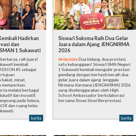
embali Hadirkan
Siswa/i Suksma Raih Dua Gelar
vasi dan
Juara dalam Ajang JENGNIRMA
i SMAN 1 Sukawati
2026
erkarya, raih juara!
Dua bidang, dua prestasi,
09/06/2026
kawati kembali
satu kebanggaan! Siswa/i SMA Negeri
ASSION #5 sebagai
1 Sukawati kembali mengukir prestasi
ertujuan
gemilang dengan berhasil meraih dua
bakat, minat,
gelar juara dalam ajang Jenggala
ta memperluas
Nirmana Karmana (JENGNIRMA) 2026
rta melalui berbagai
yang diselenggarakan oleh High
katif dan inovatif.
School Ambassador berkolaborasi
langsung pada Selasa,
bersama Siswa Siswi Berprestasi.
 GOR dan ruang kelas
kawati.
berita
berita