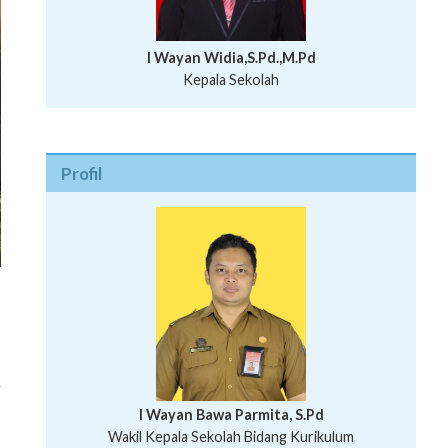
I Wayan Widia,S.Pd.,M.Pd
Kepala Sekolah
Profil
g
I Wayan Bawa Parmita, S.Pd
I Wayan Gede Aditya Pratita, S.Pd., M.Sn
Wakil Kepala Sekolah Bidang Kurikulum
Ni Wayan Nopi Sutantri, S.Pd.
Putu Suhartana, S.Pd.