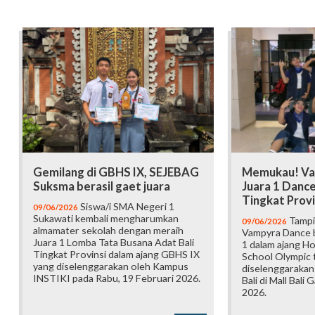
Gemilang di GBHS IX, SEJEBAG
Memukau! Va
Suksma berasil gaet juara
Juara 1 Danc
Tingkat Provi
Siswa/i SMA Negeri 1
09/06/2026
Sukawati kembali mengharumkan
Tampi
09/06/2026
almamater sekolah dengan meraih
Vampyra Dance b
Juara 1 Lomba Tata Busana Adat Bali
1 dalam ajang H
Tingkat Provinsi dalam ajang GBHS IX
School Olympic t
yang diselenggarakan oleh Kampus
diselenggarakan
INSTIKI pada Rabu, 19 Februari 2026.
Bali di Mall Bali 
2026.