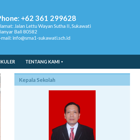
Phone: +62 361 299628
lamat:
Jalan Lettu Wayan Sutha II, Sukawati
ianyar Bali 80582
-mail: info@sma1-sukawati.sch.id
IKULER
TENTANG KAMI
Kepala Sekolah