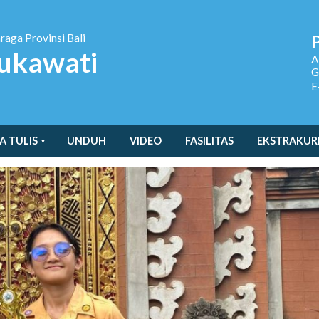
hraga
Provinsi Bali
ukawati
A
G
E
A TULIS
UNDUH
VIDEO
FASILITAS
EKSTRAKUR