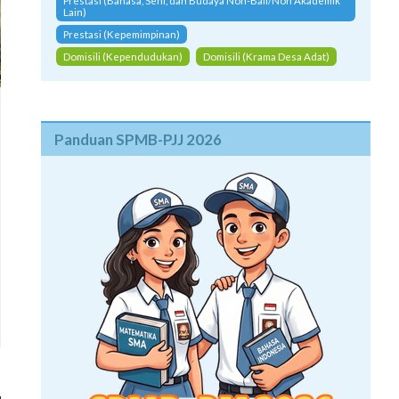
Prestasi (Bahasa, Seni, dan Budaya Non-Bali/Non Akademik
Lain)
Prestasi (Kepemimpinan)
Domisili (Kependudukan)
Domisili (Krama Desa Adat)
Panduan SPMB-PJJ 2026