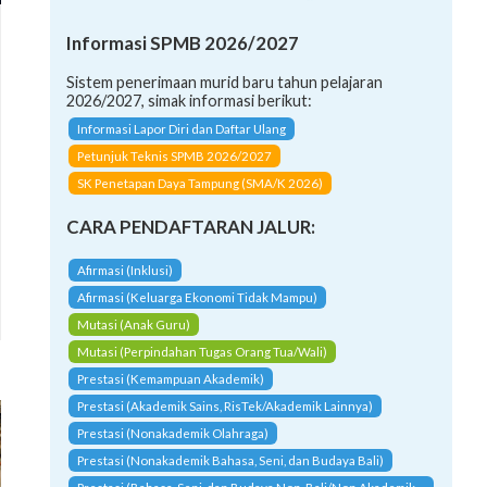
Informasi SPMB 2026/2027
Sistem penerimaan murid baru tahun pelajaran
2026/2027, simak informasi berikut:
Informasi Lapor Diri dan Daftar Ulang
Petunjuk Teknis SPMB 2026/2027
SK Penetapan Daya Tampung (SMA/K 2026)
CARA PENDAFTARAN JALUR:
Afirmasi (Inklusi)
Afirmasi (Keluarga Ekonomi Tidak Mampu)
Mutasi (Anak Guru)
Mutasi (Perpindahan Tugas Orang Tua/Wali)
Prestasi (Kemampuan Akademik)
Prestasi (Akademik Sains, RisTek/Akademik Lainnya)
Prestasi (Nonakademik Olahraga)
Prestasi (Nonakademik Bahasa, Seni, dan Budaya Bali)