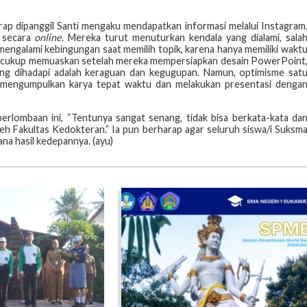
rap dipanggil Santi mengaku mendapatkan informasi melalui Instagram
 secara
online
. Mereka turut menuturkan kendala yang dialami, sala
 mengalami kebingungan saat memilih topik, karena hanya memiliki wakt
nya cukup memuaskan setelah mereka mempersiapkan desain PowerPoint
yang dihadapi adalah keraguan dan kegugupan. Namun, optimisme sat
l mengumpulkan karya tepat waktu dan melakukan presentasi denga
erlombaan ini, “Tentunya sangat senang, tidak bisa berkata-kata da
leh Fakultas Kedokteran.” Ia pun berharap agar seluruh siswa/i Suksm
ana hasil kedepannya. (ayu)