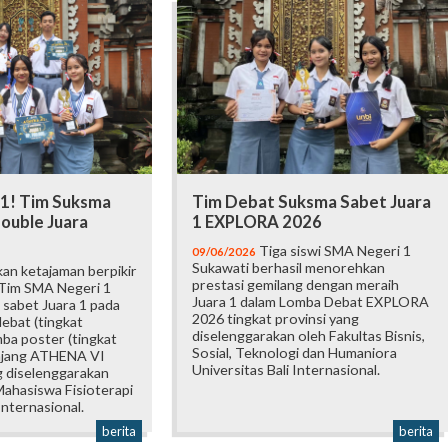
 1! Tim Suksma
Tim Debat Suksma Sabet Juara
ouble Juara
1 EXPLORA 2026
Tiga siswi SMA Negeri 1
09/06/2026
Sukawati berhasil menorehkan
an ketajaman berpikir
prestasi gemilang dengan meraih
 Tim SMA Negeri 1
Juara 1 dalam Lomba Debat EXPLORA
 sabet Juara 1 pada
2026 tingkat provinsi yang
ebat (tingkat
diselenggarakan oleh Fakultas Bisnis,
mba poster (tingkat
Sosial, Teknologi dan Humaniora
 ajang ATHENA VI
Universitas Bali Internasional.
 diselenggarakan
ahasiswa Fisioterapi
Internasional.
berita
berita