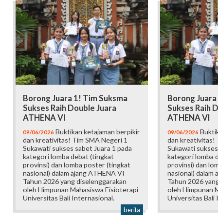
Borong Juara 1! Tim Suksma
Borong Juara
Sukses Raih Double Juara
Sukses Raih D
ATHENA VI
ATHENA VI
Buktikan ketajaman berpikir
Buktik
09/06/2026
09/06/2026
dan kreativitas! Tim SMA Negeri 1
dan kreativitas!
Sukawati sukses sabet Juara 1 pada
Sukawati sukses
kategori lomba debat (tingkat
kategori lomba d
provinsi) dan lomba poster (tingkat
provinsi) dan lo
nasional) dalam ajang ATHENA VI
nasional) dalam
Tahun 2026 yang diselenggarakan
Tahun 2026 yang
oleh Himpunan Mahasiswa Fisioterapi
oleh Himpunan M
Universitas Bali Internasional.
Universitas Bali 
berita