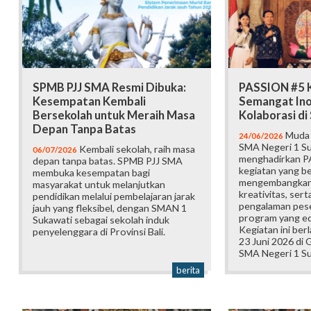
SPMB PJJ SMA Resmi Dibuka:
PASSION #5 K
Kesempatan Kembali
Semangat Ino
Bersekolah untuk Meraih Masa
Kolaborasi d
Depan Tanpa Batas
Muda b
24/06/2026
SMA Negeri 1 Su
Kembali sekolah, raih masa
06/07/2026
menghadirkan P
depan tanpa batas. SPMB PJJ SMA
kegiatan yang b
membuka kesempatan bagi
mengembangkan 
masyarakat untuk melanjutkan
kreativitas, ser
pendidikan melalui pembelajaran jarak
pengalaman pese
jauh yang fleksibel, dengan SMAN 1
program yang edu
Sukawati sebagai sekolah induk
Kegiatan ini ber
penyelenggara di Provinsi Bali.
23 Juni 2026 di
SMA Negeri 1 Su
berita