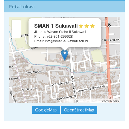
Peta Lokasi
×
+
SMAN 1 Sukawati
Jl. Lettu Wayan Sutha II Sukawati
−
Phone: +62-361-299628
Email: info@sma1-sukawati.sch.id
Leaflet
| ©
OpenStreetMap
contributors
GoogleMap
OpenStreetMap