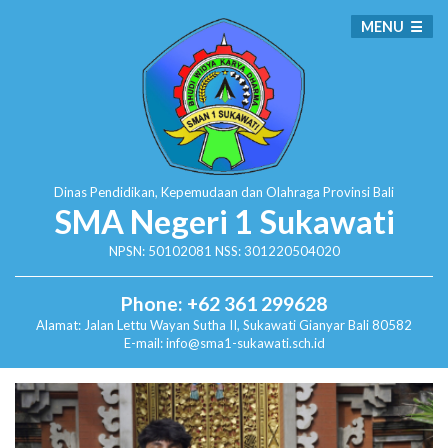
MENU
Dinas Pendidikan, Kepemudaan dan Olahraga
Provinsi Bali
SMA Negeri 1 Sukawati
NPSN: 50102081 NSS: 301220504020
Phone: +62 361 299628
Alamat:
Jalan Lettu Wayan Sutha II, Sukawati
Gianyar Bali 80582
E-mail: info@sma1-sukawati.sch.id