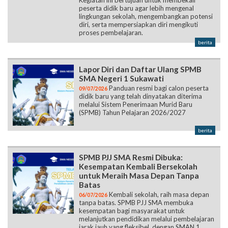
Kegiatan ini bertujuan untuk membekali
peserta didik baru agar lebih mengenal
lingkungan sekolah, mengembangkan potensi
diri, serta mempersiapkan diri mengikuti
proses pembelajaran.
berita
Lapor Diri dan Daftar Ulang SPMB
SMA Negeri 1 Sukawati
Panduan resmi bagi calon peserta
09/07/2026
didik baru yang telah dinyatakan diterima
melalui Sistem Penerimaan Murid Baru
(SPMB) Tahun Pelajaran 2026/2027
berita
SPMB PJJ SMA Resmi Dibuka:
Kesempatan Kembali Bersekolah
untuk Meraih Masa Depan Tanpa
Batas
Kembali sekolah, raih masa depan
06/07/2026
tanpa batas. SPMB PJJ SMA membuka
kesempatan bagi masyarakat untuk
melanjutkan pendidikan melalui pembelajaran
jarak jauh yang fleksibel, dengan SMAN 1