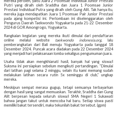
mereka peroleh, yaitu Juara 2 Poomsae Individual Junior Prestasi
Putri yang diraih oleh Sraddha dan Juara 1 Poomsae Junior
Prestasi Individual Putra yang diraih oleh Gung Alit. Tak hanya itu,
mereka juga mendapatkan Juara 1 Poomsae Pair Junior Prestasi
pada ajang kompetisi ini. Perlombaan ini diselenggarakan oleh
Pengurus Daerah Taekwondo Yogyakarta pada 21-22 Desember
2024 di GOR Amongrogo, Yogyakarta.
Rangkaian kegiatan yang mereka ikuti dimulai dari pendaftaran
online melalui website
taekwondo
indonesia.org,
lalu
pemberangkatan dari Bali menuju Yogyakarta pada tanggal 18
Desember 2024. Puncak acara diadakan pada 22 Desember 2024
yang menjadi hari pelaksanaan lomba sekaligus pengumuman juara.
Usaha tidak akan mengkhianati hasil, banyak hal yang siswa/i
Suksma ini persiapkan sebelum mengikuti pertandingan. “Dimulai
dari latihan pagi selama 2 minggu, selain itu kami memang sudah
melakukan latihan secara rutin 5x seminggu di club,” ungkap
mereka.
Meskipun sempat merasa gugup, tetapi semuanya terbayarkan
dengan hasil yang sangat memuaskan. Terakhir, Sraddha dan Gung
Alit berpesan kepada seluruh siswa/i SMA Negeri 1 Sukawati
bahwa jangan takut untuk mencoba hal baru. Setiap siswa pasti
memiliki bakat tersendiri, maka tekunilah bakat tersebut. (gpm)