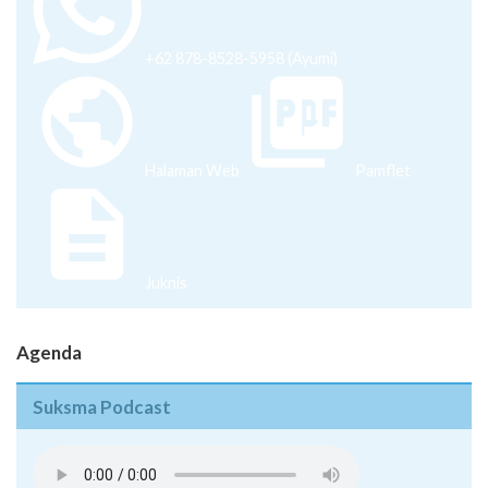
+62 878-8528-5958 (Ayumi)
Halaman Web
Pamflet
Juknis
Agenda
Suksma Podcast