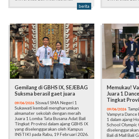
berita
Gemilang di GBHS IX, SEJEBAG
Memukau! Va
Suksma berasil gaet juara
Juara 1 Danc
Tingkat Provi
Siswa/i SMA Negeri 1
09/06/2026
Sukawati kembali mengharumkan
Tampi
09/06/2026
almamater sekolah dengan meraih
Vampyra Dance b
Juara 1 Lomba Tata Busana Adat Bali
1 dalam ajang H
Tingkat Provinsi dalam ajang GBHS IX
School Olympic t
yang diselenggarakan oleh Kampus
diselenggarakan
INSTIKI pada Rabu, 19 Februari 2026.
Bali di Mall Bali 