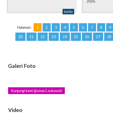
2026.
berita
Halaman:
1
2
3
4
5
6
7
8
9
20
21
22
23
24
25
26
27
28
Galeri Foto
Kunjungi kami @sman1.sukawati
Video