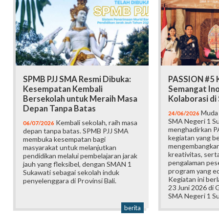
SPMB PJJ SMA Resmi Dibuka:
PASSION #5 K
Kesempatan Kembali
Semangat Ino
Bersekolah untuk Meraih Masa
Kolaborasi d
Depan Tanpa Batas
Muda b
24/06/2026
SMA Negeri 1 Su
Kembali sekolah, raih masa
06/07/2026
menghadirkan P
depan tanpa batas. SPMB PJJ SMA
kegiatan yang b
membuka kesempatan bagi
mengembangkan 
masyarakat untuk melanjutkan
kreativitas, ser
pendidikan melalui pembelajaran jarak
pengalaman pese
jauh yang fleksibel, dengan SMAN 1
program yang edu
Sukawati sebagai sekolah induk
Kegiatan ini ber
penyelenggara di Provinsi Bali.
23 Juni 2026 di
SMA Negeri 1 Su
berita