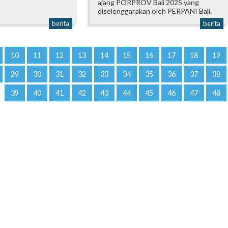
ajang PORPROV Bali 2025 yang
diselenggarakan oleh PERPANI Bali.
berita
berita
10
11
12
13
14
15
16
17
18
19
29
30
31
32
33
34
35
36
37
38
39
40
41
42
43
44
45
46
47
48