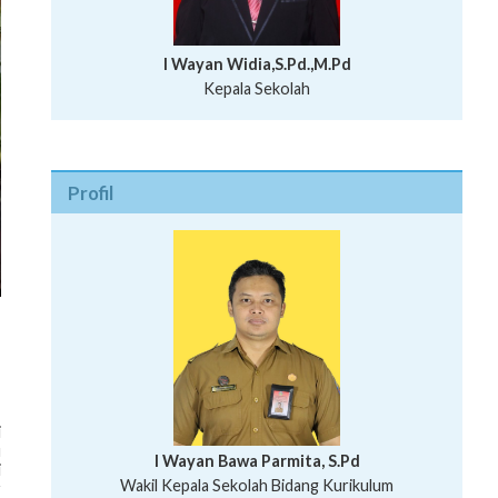
I Wayan Widia,S.Pd.,M.Pd
Kepala Sekolah
Profil
i
u
I Wayan Bawa Parmita, S.Pd
i
I Wayan Gede Aditya Pratita, S.Pd., M.Sn
Wakil Kepala Sekolah Bidang Kurikulum
r
Ni Wayan Nopi Sutantri, S.Pd.
Putu Suhartana, S.Pd.