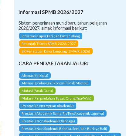
Informasi SPMB 2026/2027
Sistem penerimaan murid baru tahun pelajaran
2026/2027, simak informasi berikut:
Informasi Lapor Diri dan Daftar Ulang
Petunjuk Teknis SPMB 2026/2027
SK Penetapan Daya Tampung (SMA/K 2026)
CARA PENDAFTARAN JALUR:
Afirmasi (Inklusi)
Afirmasi (Keluarga Ekonomi Tidak Mampu)
Mutasi (Anak Guru)
Mutasi (Perpindahan Tugas Orang Tua/Wali)
Prestasi (Kemampuan Akademik)
Prestasi (Akademik Sains, RisTek/Akademik Lainnya)
Prestasi (Nonakademik Olahraga)
Prestasi (Nonakademik Bahasa, Seni, dan Budaya Bali)