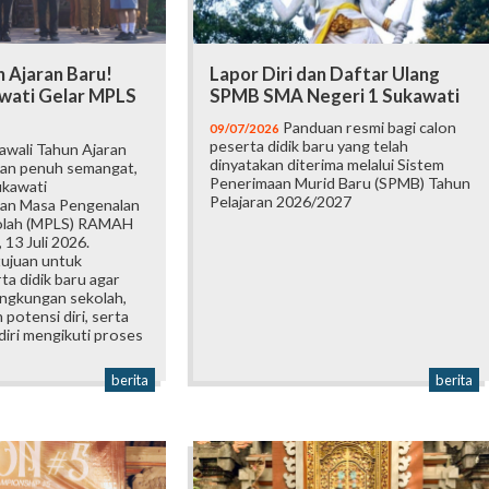
 Ajaran Baru!
Lapor Diri dan Daftar Ulang
wati Gelar MPLS
SPMB SMA Negeri 1 Sukawati
Panduan resmi bagi calon
09/07/2026
peserta didik baru yang telah
wali Tahun Ajaran
dinyatakan diterima melalui Sistem
an penuh semangat,
Penerimaan Murid Baru (SPMB) Tahun
ukawati
Pelajaran 2026/2027
an Masa Pengenalan
olah (MPLS) RAMAH
 13 Juli 2026.
tujuan untuk
a didik baru agar
ingkungan sekolah,
otensi diri, serta
iri mengikuti proses
berita
berita