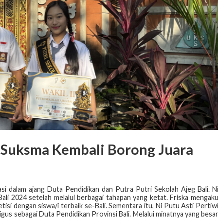
s Suksma Kembali Borong Juara
 dalam ajang Duta Pendidikan dan Putra Putri Sekolah Ajeg Bali. N
 Bali 2024 setelah melalui berbagai tahapan yang ketat. Friska mengak
i dengan siswa/i terbaik se-Bali. Sementara itu, Ni Putu Asti Pertiw
igus sebagai Duta Pendidikan Provinsi Bali. Melalui minatnya yang besa