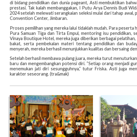
di bidang pendidikan dan dunia pageant, Asti membuktikan ba
prestasi. Tak kalah membanggakan, I Putu Arya Dennis Budi Wid
2024 setelah melewati serangkaian seleksi mulai dari tahap awal,
Convention Center, Jimbaran.
Proses pemilihan yang mereka lalui tidaklah mudah. Para peserta ha
Pura Samuan Tiga dan Tirta Empul, mentoring isu pendidikan, ser
Vinaya Boutique Hotel, mereka juga diberikan berbagai pelatihan,
bakat, serta pembekalan materi tentang pendidikan dan buday
menyerah, mereka berhasil menunjukkan kualitas dan bersaing de
Setelah berhasil membawa pulang juara, mereka turut menuturkan 
baru dan mengembangkan potensi diri. “Setiap orang menjadi gur
menemukan jati diri sesungguhnya,” tutur Friska. Asti juga 
karakter seseorang. (tra&mak)