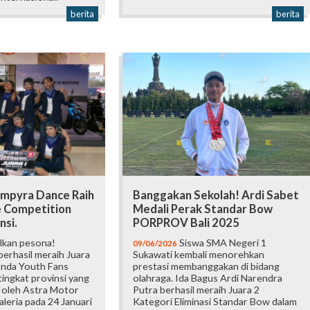
berita
berita
mpyra Dance Raih
Banggakan Sekolah! Ardi Sabet
e Competition
Medali Perak Standar Bow
nsi.
PORPROV Bali 2025
lkan pesona!
Siswa SMA Negeri 1
09/06/2026
erhasil meraih Juara
Sukawati kembali menorehkan
onda Youth Fans
prestasi membanggakan di bidang
ingkat provinsi yang
olahraga. Ida Bagus Ardi Narendra
 oleh Astra Motor
Putra berhasil meraih Juara 2
Galeria pada 24 Januari
Kategori Eliminasi Standar Bow dalam