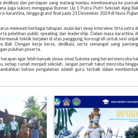
hwa dedikasi dan persiapan yang matang mampu membawanya ke punca
ana juga sukses menggapai Runner Up 1 Putra Putri Sekolah Ajeg Bal
 pra-karantina, hingga grand final pada 21 Desember 2024 di Nusa Pujia
rus melewati berbagai tahapan, mulai dari deep interview, tirta yatra d
ta pelatihan public speaking dan leadership. Dalam masa karantina d
 termasuk teknik berjalan di atas panggung, koreografi untuk sesi unju
a Bali. Dengan kerja keras, dedikasi, serta semangat yang pantan
ngan puluhan peserta.
harapan agar lebih banyak siswa-siswi Suksma yang berani mencoba ha
u, setiap rumah menjadi sekolah. Jangan pernah takut mencoba hingg
menambahkan bahwa pengalaman adalah guru terbaik dalam membentu