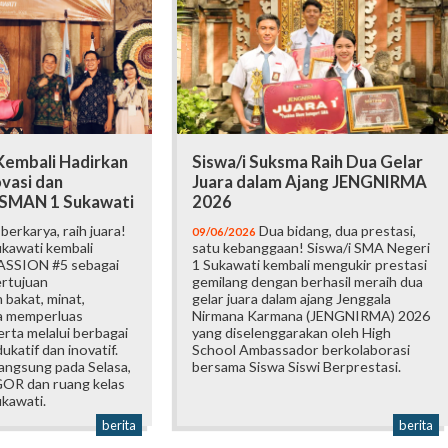
embali Hadirkan
Siswa/i Suksma Raih Dua Gelar
vasi dan
Juara dalam Ajang JENGNIRMA
i SMAN 1 Sukawati
2026
erkarya, raih juara!
Dua bidang, dua prestasi,
09/06/2026
kawati kembali
satu kebanggaan! Siswa/i SMA Negeri
ASSION #5 sebagai
1 Sukawati kembali mengukir prestasi
ertujuan
gemilang dengan berhasil meraih dua
bakat, minat,
gelar juara dalam ajang Jenggala
ta memperluas
Nirmana Karmana (JENGNIRMA) 2026
rta melalui berbagai
yang diselenggarakan oleh High
katif dan inovatif.
School Ambassador berkolaborasi
langsung pada Selasa,
bersama Siswa Siswi Berprestasi.
 GOR dan ruang kelas
kawati.
berita
berita