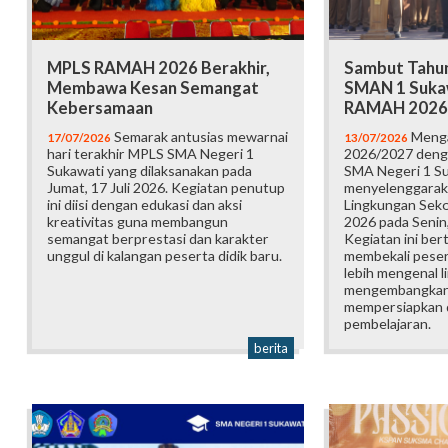
MPLS RAMAH 2026 Berakhir,
Sambut Tahun
Membawa Kesan Semangat
SMAN 1 Suka
Kebersamaan
RAMAH 2026
Semarak antusias mewarnai
Menga
17/07/2026
13/07/2026
hari terakhir MPLS SMA Negeri 1
2026/2027 deng
Sukawati yang dilaksanakan pada
SMA Negeri 1 S
Jumat, 17 Juli 2026. Kegiatan penutup
menyelenggarak
ini diisi dengan edukasi dan aksi
Lingkungan Sek
kreativitas guna membangun
2026 pada Senin,
semangat berprestasi dan karakter
Kegiatan ini ber
unggul di kalangan peserta didik baru.
membekali pesert
lebih mengenal l
mengembangkan p
mempersiapkan d
pembelajaran.
berita