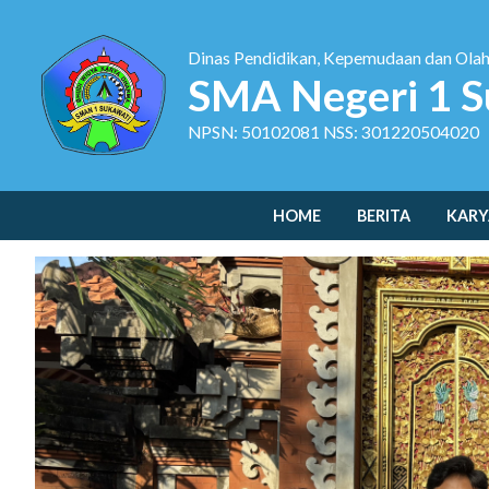
Dinas Pendidikan, Kepemudaan dan Ola
SMA Negeri 1 S
NPSN: 50102081 NSS: 301220504020
HOME
BERITA
KARY