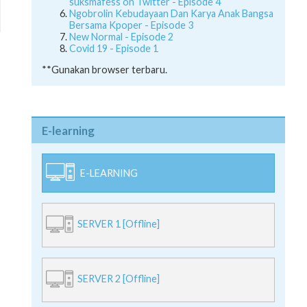
suksmafess on Twitter - Episode 4
Ngobrolin Kebudayaan Dan Karya Anak Bangsa
Bersama Kpoper - Episode 3
New Normal - Episode 2
Covid 19 - Episode 1
**Gunakan browser terbaru.
E-learning
E-LEARNING
SERVER 1 [Offline]
SERVER 2 [Offline]