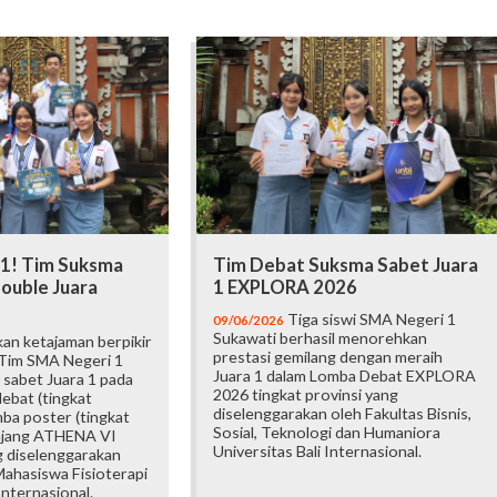
 1! Tim Suksma
Tim Debat Suksma Sabet Juara
ouble Juara
1 EXPLORA 2026
Tiga siswi SMA Negeri 1
09/06/2026
Sukawati berhasil menorehkan
an ketajaman berpikir
prestasi gemilang dengan meraih
 Tim SMA Negeri 1
Juara 1 dalam Lomba Debat EXPLORA
 sabet Juara 1 pada
2026 tingkat provinsi yang
ebat (tingkat
diselenggarakan oleh Fakultas Bisnis,
mba poster (tingkat
Sosial, Teknologi dan Humaniora
 ajang ATHENA VI
Universitas Bali Internasional.
 diselenggarakan
ahasiswa Fisioterapi
Internasional.