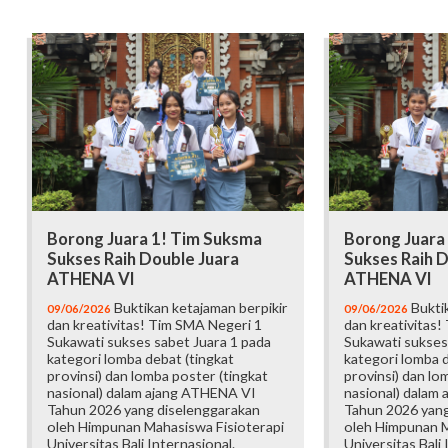
Borong Juara 1! Tim Suksma
Borong Juara
Sukses Raih Double Juara
Sukses Raih D
ATHENA VI
ATHENA VI
Buktikan ketajaman berpikir
Buktik
09/06/2026
09/06/2026
dan kreativitas! Tim SMA Negeri 1
dan kreativitas!
Sukawati sukses sabet Juara 1 pada
Sukawati sukses
kategori lomba debat (tingkat
kategori lomba d
provinsi) dan lomba poster (tingkat
provinsi) dan lo
nasional) dalam ajang ATHENA VI
nasional) dalam
Tahun 2026 yang diselenggarakan
Tahun 2026 yang
oleh Himpunan Mahasiswa Fisioterapi
oleh Himpunan M
Universitas Bali Internasional.
Universitas Bali 