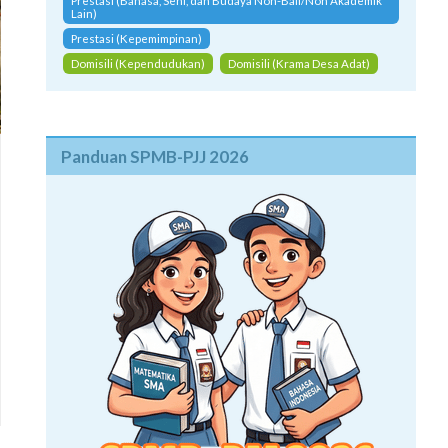
Prestasi (Bahasa, Seni, dan Budaya Non-Bali/Non Akademik
Lain)
Prestasi (Kepemimpinan)
Domisili (Kependudukan)
Domisili (Krama Desa Adat)
Panduan SPMB-PJJ 2026