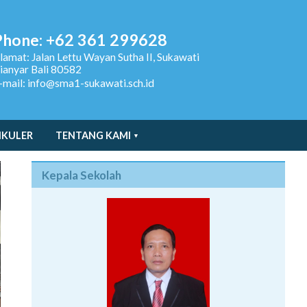
Phone: +62 361 299628
lamat:
Jalan Lettu Wayan Sutha II, Sukawati
ianyar Bali 80582
-mail: info@sma1-sukawati.sch.id
IKULER
TENTANG KAMI
Kepala Sekolah