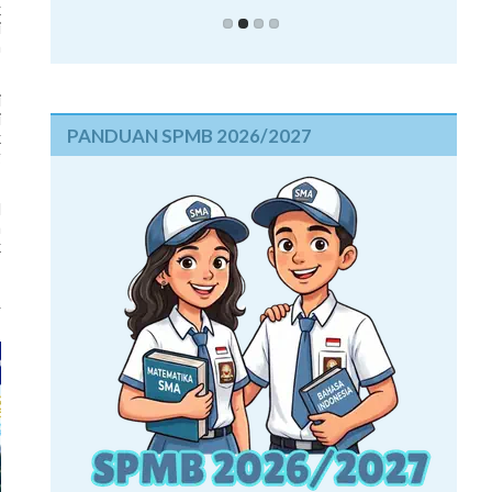
k
i
n
i
i
PANDUAN SPMB 2026/2027
k
g
l
a
k