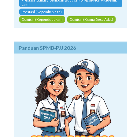
Prestasi (Bahasa, Seni, dan Budaya Non-Bali/Non Akademik
Lain)
Prestasi (Kepemimpinan)
Domisili (Kependudukan)
Domisili (Krama Desa Adat)
Panduan SPMB-PJJ 2026