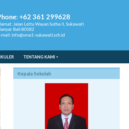
Phone: +62 361 299628
lamat:
Jalan Lettu Wayan Sutha II, Sukawati
ianyar Bali 80582
-mail: info@sma1-sukawati.sch.id
IKULER
TENTANG KAMI
Kepala Sekolah