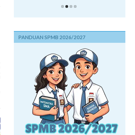
g
PANDUAN SPMB 2026/2027
a
u
n
l
u