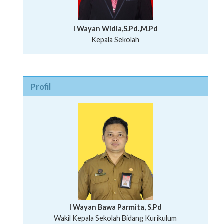
I Wayan Widia,S.Pd.,M.Pd
Kepala Sekolah
Profil
i
u
I Wayan Bawa Parmita, S.Pd
,
I Wayan Gede Aditya Pratita, S.Pd., M.Sn
Wakil Kepala Sekolah Bidang Kurikulum
Ni Wayan Nopi Sutantri, S.Pd.
Putu Suhartana, S.Pd.