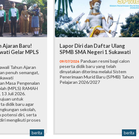
 Ajaran Baru!
Lapor Diri dan Daftar Ulang
wati Gelar MPLS
SPMB SMA Negeri 1 Sukawati
Panduan resmi bagi calon
09/07/2026
peserta didik baru yang telah
wali Tahun Ajaran
dinyatakan diterima melalui Sistem
an penuh semangat,
Penerimaan Murid Baru (SPMB) Tahun
ukawati
Pelajaran 2026/2027
an Masa Pengenalan
olah (MPLS) RAMAH
 13 Juli 2026.
tujuan untuk
a didik baru agar
ingkungan sekolah,
otensi diri, serta
iri mengikuti proses
berita
berita