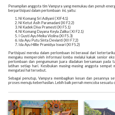
Penampilan anggota tim Vampyra yang memukau dan penuh energi 
berpartisipasi dalam perlombaan ini, yaitu:
Ni Komang Sri Adiyani ( XIF4.1)
Ni Ketut Asih Paramadani (XI F2.2)
Ni Kadek Diva Pramesti (XI F5.1)
Ni Komang Dayana Keyla Zalika ( XI F2.1)
I Gusti Ayu Meika Violina (XI F5.3)
Ida Ayu Putu Sinta Devianti (XII F7.2)
Ida Ayu Hillie Pramidya Iswari (XI F5.2)
Partisipasi mereka dalam perlombaan ini berawal dari ketertar
mengaku memperoleh informasi lomba melalui kakak senior ekstra
perlombaan dan pengumuman juara diadakan bersamaan pada tan
latihan setiap hari. Kesibukan masing-masing anggota sempat 
mengatasi hal tersebut.
Sebagai penutup, Vampyra membagikan kesan dan pesannya setela
proses menuju keberhasilan. Lebih baik pernah mencoba sesuatu dar