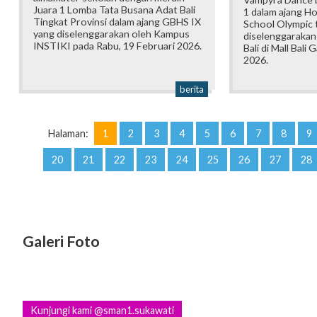
Juara 1 Lomba Tata Busana Adat Bali
1 dalam ajang H
Tingkat Provinsi dalam ajang GBHS IX
School Olympic t
yang diselenggarakan oleh Kampus
diselenggarakan
INSTIKI pada Rabu, 19 Februari 2026.
Bali di Mall Bali 
2026.
berita
Halaman:
1
2
3
4
5
6
7
8
9
20
21
22
23
24
25
26
27
28
Galeri Foto
Kunjungi kami @sman1.sukawati