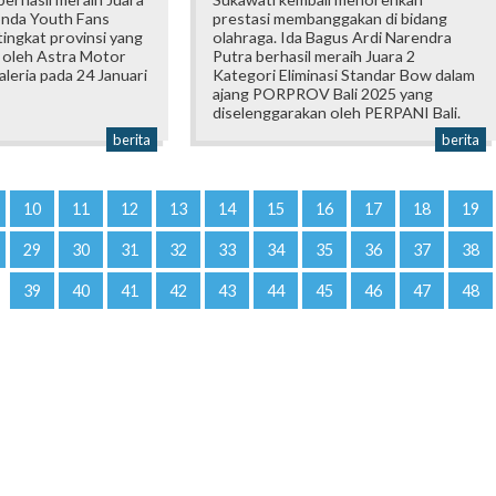
onda Youth Fans
prestasi membanggakan di bidang
ingkat provinsi yang
olahraga. Ida Bagus Ardi Narendra
 oleh Astra Motor
Putra berhasil meraih Juara 2
Galeria pada 24 Januari
Kategori Eliminasi Standar Bow dalam
ajang PORPROV Bali 2025 yang
diselenggarakan oleh PERPANI Bali.
berita
berita
10
11
12
13
14
15
16
17
18
19
29
30
31
32
33
34
35
36
37
38
39
40
41
42
43
44
45
46
47
48