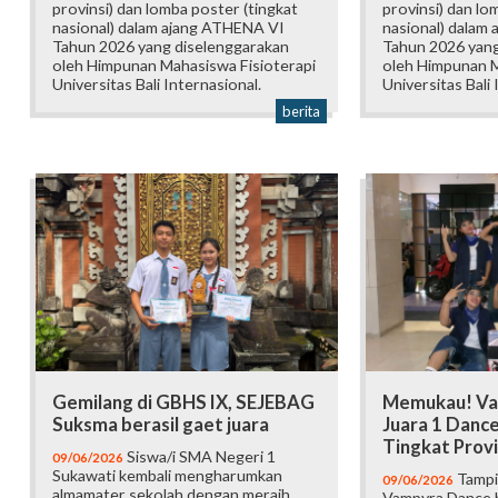
provinsi) dan lomba poster (tingkat
provinsi) dan lo
nasional) dalam ajang ATHENA VI
nasional) dalam
Tahun 2026 yang diselenggarakan
Tahun 2026 yang
oleh Himpunan Mahasiswa Fisioterapi
oleh Himpunan M
Universitas Bali Internasional.
Universitas Bali 
berita
Gemilang di GBHS IX, SEJEBAG
Memukau! Va
Suksma berasil gaet juara
Juara 1 Danc
Tingkat Provi
Siswa/i SMA Negeri 1
09/06/2026
Sukawati kembali mengharumkan
Tampi
09/06/2026
almamater sekolah dengan meraih
Vampyra Dance b