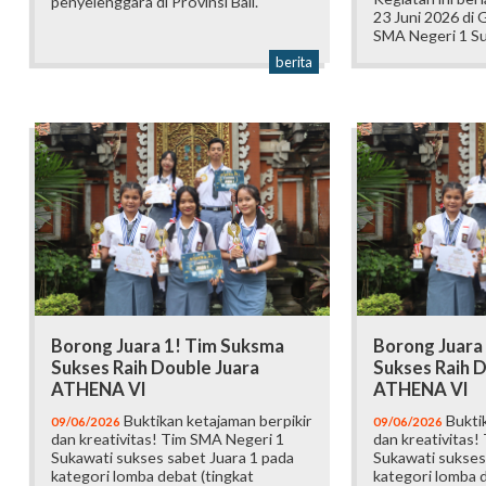
penyelenggara di Provinsi Bali.
23 Juni 2026 di
SMA Negeri 1 Su
berita
Borong Juara 1! Tim Suksma
Borong Juara
Sukses Raih Double Juara
Sukses Raih D
ATHENA VI
ATHENA VI
Buktikan ketajaman berpikir
Buktik
09/06/2026
09/06/2026
dan kreativitas! Tim SMA Negeri 1
dan kreativitas!
Sukawati sukses sabet Juara 1 pada
Sukawati sukses
kategori lomba debat (tingkat
kategori lomba d