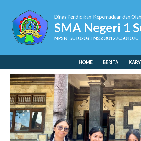
Dinas Pendidikan, Kepemudaan dan Ola
SMA Negeri 1 S
NPSN: 50102081 NSS: 301220504020
HOME
BERITA
KARY