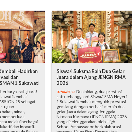
embali Hadirkan
Siswa/i Suksma Raih Dua Gelar
vasi dan
Juara dalam Ajang JENGNIRMA
i SMAN 1 Sukawati
2026
erkarya, raih juara!
Dua bidang, dua prestasi,
09/06/2026
kawati kembali
satu kebanggaan! Siswa/i SMA Negeri
ASSION #5 sebagai
1 Sukawati kembali mengukir prestasi
ertujuan
gemilang dengan berhasil meraih dua
bakat, minat,
gelar juara dalam ajang Jenggala
ta memperluas
Nirmana Karmana (JENGNIRMA) 2026
rta melalui berbagai
yang diselenggarakan oleh High
katif dan inovatif.
School Ambassador berkolaborasi
langsung pada Selasa,
bersama Siswa Siswi Berprestasi.