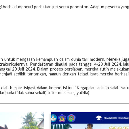
berhasil mencuri perhatian juri serta penonton. Adapun peserta yan
ikan untuk mengasah kemampuan dalam dunia tari modern. Mereka jug
kurikulernya. Pendaftaran dimulai pada tanggal 4-20 Juli 2024, lal
ggal 20 Juli 2024. Dalam proses persiapan, mereka rutin melakuka
menjadi sedikit tantangan, namun dengan tekad kuat mereka berhasi
h berpartisipasi dalam kompetisi ini. “Kegagalan adalah salah sat
ipada tidak sama sekali,” tutur mereka. (ayu&Ila)