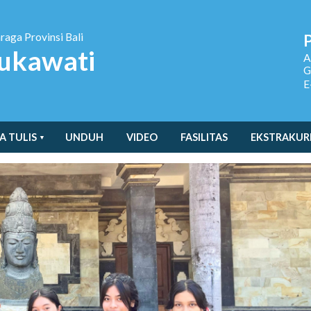
hraga
Provinsi Bali
ukawati
A
G
E
A TULIS
UNDUH
VIDEO
FASILITAS
EKSTRAKUR