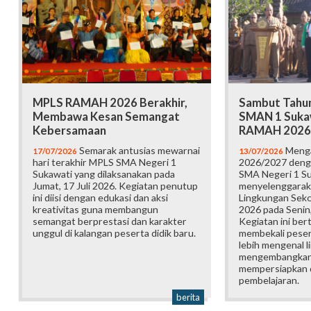
MPLS RAMAH 2026 Berakhir,
Sambut Tahun
Membawa Kesan Semangat
SMAN 1 Suka
Kebersamaan
RAMAH 2026
Semarak antusias mewarnai
Menga
17/07/2026
13/07/2026
hari terakhir MPLS SMA Negeri 1
2026/2027 deng
Sukawati yang dilaksanakan pada
SMA Negeri 1 S
Jumat, 17 Juli 2026. Kegiatan penutup
menyelenggarak
ini diisi dengan edukasi dan aksi
Lingkungan Sek
kreativitas guna membangun
2026 pada Senin,
semangat berprestasi dan karakter
Kegiatan ini ber
unggul di kalangan peserta didik baru.
membekali pesert
lebih mengenal l
mengembangkan p
mempersiapkan d
pembelajaran.
berita