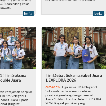
 GOR dan ruang kelas
kawati.
berita
berita
 1! Tim Suksma
Tim Debat Suksma Sabet Juara
ouble Juara
1 EXPLORA 2026
Tiga siswi SMA Negeri 1
09/06/2026
Sukawati berhasil menorehkan
an ketajaman berpikir
prestasi gemilang dengan meraih
 Tim SMA Negeri 1
Juara 1 dalam Lomba Debat EXPLORA
 sabet Juara 1 pada
2026 tingkat provinsi yang
ebat (tingkat