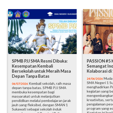
SPMB PJJ SMA Resmi Dibuka:
PASSION #5 K
Kesempatan Kembali
Semangat Ino
Bersekolah untuk Meraih Masa
Kolaborasi d
Depan Tanpa Batas
Muda b
24/06/2026
SMA Negeri 1 Su
Kembali sekolah, raih masa
06/07/2026
menghadirkan P
depan tanpa batas. SPMB PJJ SMA
kegiatan yang b
membuka kesempatan bagi
mengembangkan 
masyarakat untuk melanjutkan
kreativitas, ser
pendidikan melalui pembelajaran jarak
pengalaman pese
jauh yang fleksibel, dengan SMAN 1
program yang edu
Sukawati sebagai sekolah induk
Kegiatan ini ber