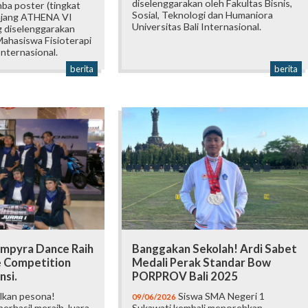
diselenggarakan oleh Fakultas Bisnis,
mba poster (tingkat
Sosial, Teknologi dan Humaniora
 ajang ATHENA VI
Universitas Bali Internasional.
 diselenggarakan
ahasiswa Fisioterapi
Internasional.
berita
berita
mpyra Dance Raih
Banggakan Sekolah! Ardi Sabet
e Competition
Medali Perak Standar Bow
nsi.
PORPROV Bali 2025
lkan pesona!
Siswa SMA Negeri 1
09/06/2026
erhasil meraih Juara
Sukawati kembali menorehkan