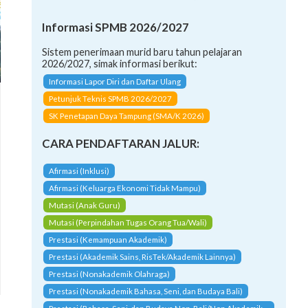
Informasi SPMB 2026/2027
Sistem penerimaan murid baru tahun pelajaran
2026/2027, simak informasi berikut:
Informasi Lapor Diri dan Daftar Ulang
Petunjuk Teknis SPMB 2026/2027
SK Penetapan Daya Tampung (SMA/K 2026)
CARA PENDAFTARAN JALUR:
Afirmasi (Inklusi)
Afirmasi (Keluarga Ekonomi Tidak Mampu)
Mutasi (Anak Guru)
Mutasi (Perpindahan Tugas Orang Tua/Wali)
Prestasi (Kemampuan Akademik)
Prestasi (Akademik Sains, RisTek/Akademik Lainnya)
Prestasi (Nonakademik Olahraga)
Prestasi (Nonakademik Bahasa, Seni, dan Budaya Bali)