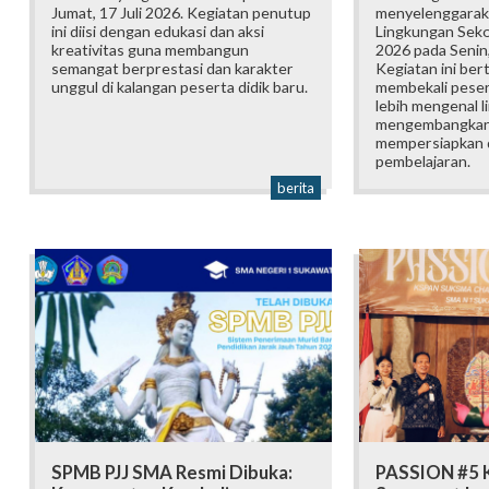
Jumat, 17 Juli 2026. Kegiatan penutup
menyelenggarak
ini diisi dengan edukasi dan aksi
Lingkungan Sek
kreativitas guna membangun
2026 pada Senin,
semangat berprestasi dan karakter
Kegiatan ini ber
unggul di kalangan peserta didik baru.
membekali pesert
lebih mengenal l
mengembangkan p
mempersiapkan d
pembelajaran.
berita
SPMB PJJ SMA Resmi Dibuka:
PASSION #5 K