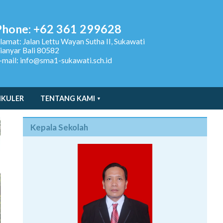
Phone: +62 361 299628
lamat:
Jalan Lettu Wayan Sutha II, Sukawati
ianyar Bali 80582
-mail: info@sma1-sukawati.sch.id
IKULER
TENTANG KAMI
Kepala Sekolah