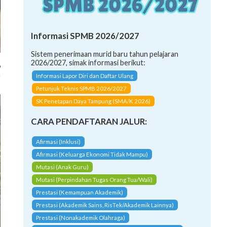
Informasi SPMB 2026/2027
Sistem penerimaan murid baru tahun pelajaran
2026/2027, simak informasi berikut:
6
a
Informasi Lapor Diri dan Daftar Ulang
Petunjuk Teknis SPMB 2026/2027
SK Penetapan Daya Tampung (SMA/K 2026)
CARA PENDAFTARAN JALUR:
Afirmasi (Inklusi)
Afirmasi (Keluarga Ekonomi Tidak Mampu)
Mutasi (Anak Guru)
Mutasi (Perpindahan Tugas Orang Tua/Wali)
Prestasi (Kemampuan Akademik)
Prestasi (Akademik Sains, RisTek/Akademik Lainnya)
Prestasi (Nonakademik Olahraga)