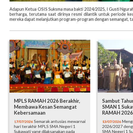
Adapun Ketua OSIS Suksma masa bakti 2024/2025, I Gusti Ngura
berharga, terutama saat dirinya resmi dilantik untuk periode k
mereka dapat melanjutkan program-program dengan semangat, tang
MPLS RAMAH 2026 Berakhir,
Sambut Tahun
Membawa Kesan Semangat
SMAN 1 Suka
Kebersamaan
RAMAH 2026
Semarak antusias mewarnai
Menga
17/07/2026
13/07/2026
hari terakhir MPLS SMA Negeri 1
2026/2027 deng
Sukawati yang dilaksanakan pada
SMA Negeri 1 S