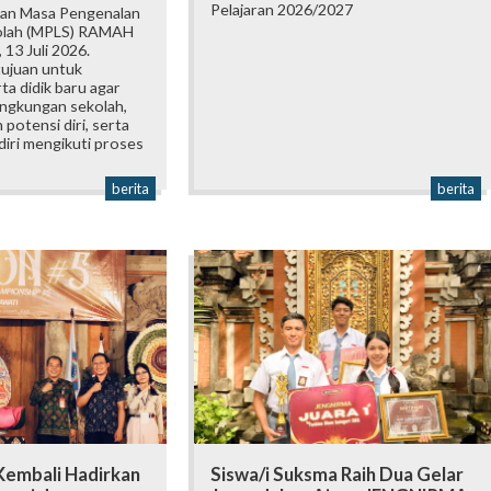
Pelajaran 2026/2027
an Masa Pengenalan
olah (MPLS) RAMAH
 13 Juli 2026.
tujuan untuk
a didik baru agar
ingkungan sekolah,
otensi diri, serta
iri mengikuti proses
berita
berita
embali Hadirkan
Siswa/i Suksma Raih Dua Gelar