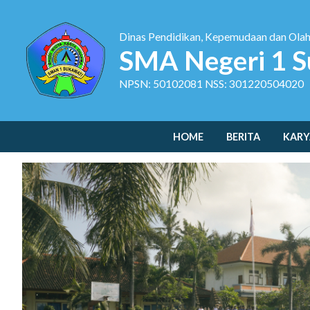
Dinas Pendidikan, Kepemudaan dan Ola
SMA Negeri 1 S
NPSN: 50102081 NSS: 301220504020
HOME
BERITA
KARY