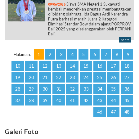
Siswa SMA Negeri 1 Sukawati
09/06/2026
kembali menorehkan prestasi membanggakan
di bidang olahraga. Ida Bagus Ardi Narendra
Putra berhasil meraih Juara 2 Kategori
Eliminasi Standar Bow dalam ajang PORPROV
Bali 2025 yang diselenggarakan oleh PERPANI
Bali.
berita
Halaman:
1
2
3
4
5
6
7
8
9
10
11
12
13
14
15
16
17
18
19
20
21
22
23
24
25
26
27
28
29
30
31
32
33
34
35
36
37
38
39
40
41
42
43
44
45
46
47
48
Galeri Foto