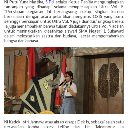
Ni Putu Yuna Martika,
S.Pd
. selaku Ketua Panitia mengungkapkan
tantangan yang dihadapi selama mempersiapkan Ultra Vol. 9.
“Persiapan kegiatan ini berlangsung cukup singkat karena
bersamaan dengan acara pelantikan pengurus OSIS yang baru,
sehingga persiapan untuk Ultra Vol. 9 juga diundur,” ungkap beliau.
Ia juga menambahkan bahwa tujuan diadakannya Ultra Vol. 9 adalah
untuk meningkatkan kreativitas siswa/i SMA Negeri 1 Sukawati
dalam melestarikan sastra dan budaya, serta mempertahankan
bangsa dan bahasa.
Ni Kadek Istri Jahnawi atau akrab disapa Dek Is, sebagai salah satu
perwakilan lomba story telling dari tim Talempong. Ia