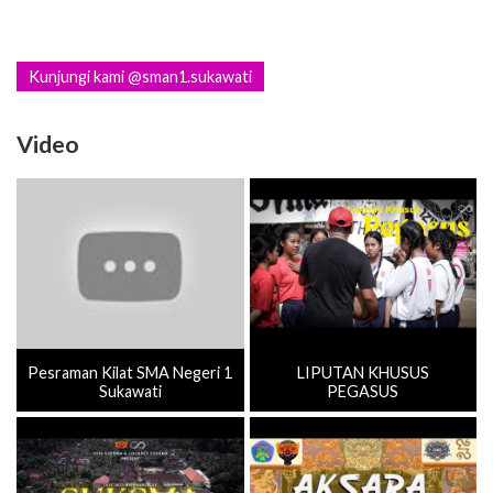
Kunjungi kami @sman1.sukawati
Video
Pesraman Kilat SMA Negeri 1
LIPUTAN KHUSUS
Sukawati
PEGASUS