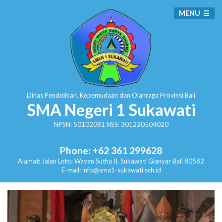
MENU
Dinas Pendidikan, Kepemudaan dan Olahraga
Provinsi Bali
SMA Negeri 1 Sukawati
NPSN: 50102081 NSS: 301220504020
Phone: +62 361 299628
Alamat:
Jalan Lettu Wayan Sutha II, Sukawati
Gianyar Bali 80582
E-mail: info@sma1-sukawati.sch.id