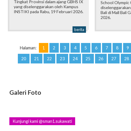
Tingkat Provinsi dalam ajang GBHS IX
School Olympic t
yang diselenggarakan oleh Kampus
diselenggarakan
INSTIKI pada Rabu, 19 Februari 2026.
Bali di Mall Bali 
2026.
berita
Halaman:
1
2
3
4
5
6
7
8
9
20
21
22
23
24
25
26
27
28
Galeri Foto
Kunjungi kami @sman1.sukawati