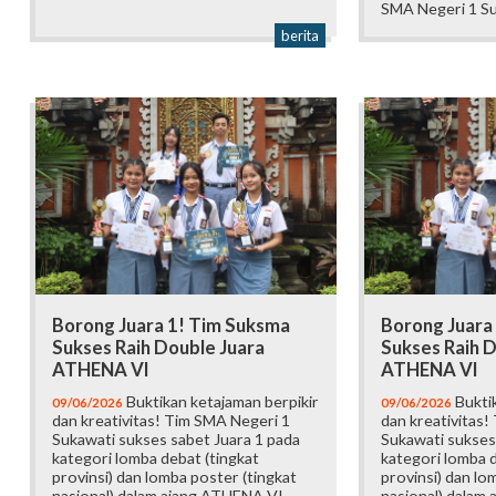
SMA Negeri 1 Su
berita
Borong Juara 1! Tim Suksma
Borong Juara
Sukses Raih Double Juara
Sukses Raih D
ATHENA VI
ATHENA VI
Buktikan ketajaman berpikir
Buktik
09/06/2026
09/06/2026
dan kreativitas! Tim SMA Negeri 1
dan kreativitas!
Sukawati sukses sabet Juara 1 pada
Sukawati sukses
kategori lomba debat (tingkat
kategori lomba d
provinsi) dan lomba poster (tingkat
provinsi) dan lo
nasional) dalam ajang ATHENA VI
nasional) dalam