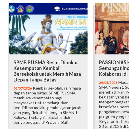
SPMB PJJ SMA Resmi Dibuka:
PASSION #5 K
Kesempatan Kembali
Semangat Ino
Bersekolah untuk Meraih Masa
Kolaborasi d
Depan Tanpa Batas
Muda b
24/06/2026
SMA Negeri 1 Su
Kembali sekolah, raih masa
06/07/2026
menghadirkan P
depan tanpa batas. SPMB PJJ SMA
kegiatan yang b
membuka kesempatan bagi
mengembangkan 
masyarakat untuk melanjutkan
kreativitas, ser
pendidikan melalui pembelajaran jarak
pengalaman pese
jauh yang fleksibel, dengan SMAN 1
program yang edu
Sukawati sebagai sekolah induk
Kegiatan ini ber
penyelenggara di Provinsi Bali.
23 Juni 2026 di