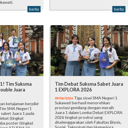
kawati.
berita
berita
 1! Tim Suksma
Tim Debat Suksma Sabet Juara
ouble Juara
1 EXPLORA 2026
Tiga siswi SMA Negeri 1
09/06/2026
Sukawati berhasil menorehkan
an ketajaman berpikir
prestasi gemilang dengan meraih
 Tim SMA Negeri 1
Juara 1 dalam Lomba Debat EXPLORA
 sabet Juara 1 pada
2026 tingkat provinsi yang
ebat (tingkat
diselenggarakan oleh Fakultas Bisnis,
mba poster (tingkat
Sosial, Teknologi dan Humaniora
 ajang ATHENA VI