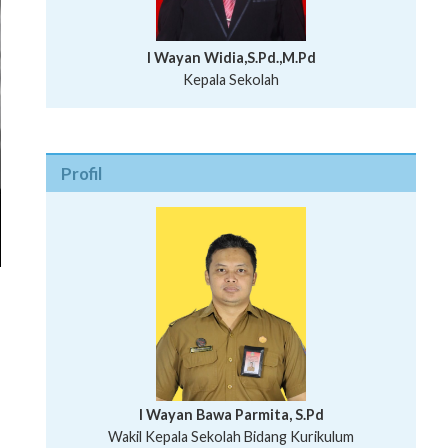
I Wayan Widia,S.Pd.,M.Pd
Kepala Sekolah
Profil
I Wayan Bawa Parmita, S.Pd
I Wayan Gede Aditya Pratita, S.Pd., M.Sn
Wakil Kepala Sekolah Bidang Kurikulum
Ni Wayan Nopi Sutantri, S.Pd.
Putu Suhartana, S.Pd.