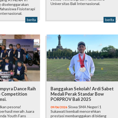
Universitas Bali Internasional.
 diselenggarakan
ahasiswa Fisioterapi
Internasional.
berita
berita
mpyra Dance Raih
Banggakan Sekolah! Ardi Sabet
e Competition
Medali Perak Standar Bow
nsi.
PORPROV Bali 2025
lkan pesona!
Siswa SMA Negeri 1
09/06/2026
erhasil meraih Juara
Sukawati kembali menorehkan
onda Youth Fans
prestasi membanggakan di bidang