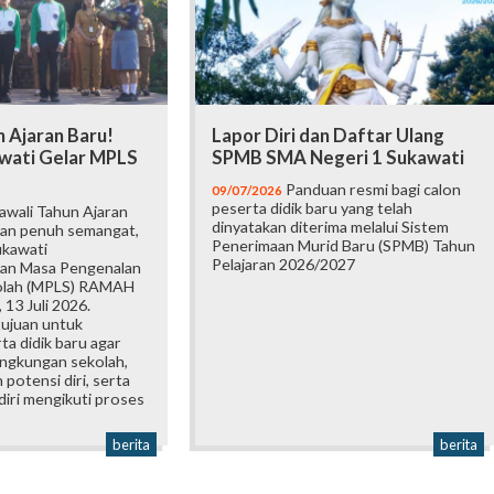
 Ajaran Baru!
Lapor Diri dan Daftar Ulang
wati Gelar MPLS
SPMB SMA Negeri 1 Sukawati
Panduan resmi bagi calon
09/07/2026
peserta didik baru yang telah
wali Tahun Ajaran
dinyatakan diterima melalui Sistem
an penuh semangat,
Penerimaan Murid Baru (SPMB) Tahun
ukawati
Pelajaran 2026/2027
an Masa Pengenalan
olah (MPLS) RAMAH
 13 Juli 2026.
tujuan untuk
a didik baru agar
ingkungan sekolah,
otensi diri, serta
iri mengikuti proses
berita
berita