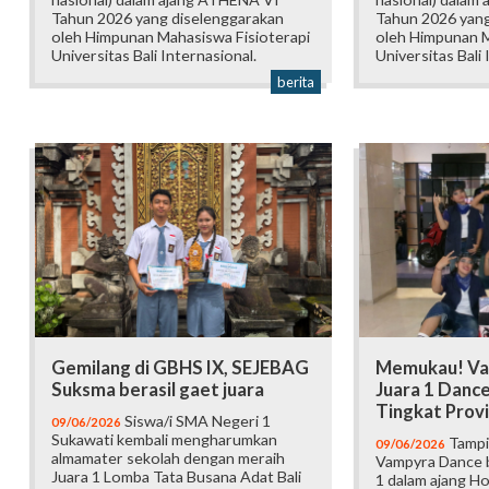
Tahun 2026 yang diselenggarakan
Tahun 2026 yang
oleh Himpunan Mahasiswa Fisioterapi
oleh Himpunan M
Universitas Bali Internasional.
Universitas Bali 
berita
Gemilang di GBHS IX, SEJEBAG
Memukau! Va
Suksma berasil gaet juara
Juara 1 Danc
Tingkat Provi
Siswa/i SMA Negeri 1
09/06/2026
Sukawati kembali mengharumkan
Tampi
09/06/2026
almamater sekolah dengan meraih
Vampyra Dance b
Juara 1 Lomba Tata Busana Adat Bali
1 dalam ajang H