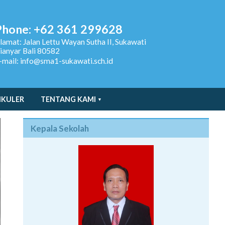
Phone: +62 361 299628
lamat:
Jalan Lettu Wayan Sutha II, Sukawati
ianyar Bali 80582
-mail: info@sma1-sukawati.sch.id
IKULER
TENTANG KAMI
Kepala Sekolah