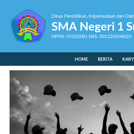
Dinas Pendidikan, Kepemudaan dan Ola
SMA Negeri 1 S
NPSN: 50102081 NSS: 301220504020
HOME
BERITA
KARY