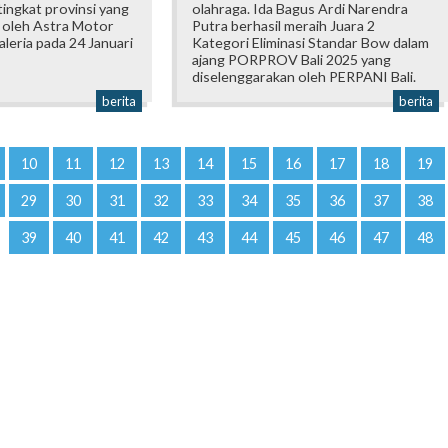
ingkat provinsi yang
olahraga. Ida Bagus Ardi Narendra
 oleh Astra Motor
Putra berhasil meraih Juara 2
Galeria pada 24 Januari
Kategori Eliminasi Standar Bow dalam
ajang PORPROV Bali 2025 yang
diselenggarakan oleh PERPANI Bali.
berita
berita
10
11
12
13
14
15
16
17
18
19
29
30
31
32
33
34
35
36
37
38
39
40
41
42
43
44
45
46
47
48