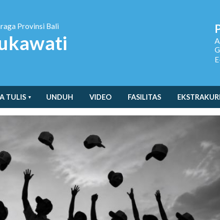
hraga
Provinsi Bali
ukawati
A
G
E
A TULIS
UNDUH
VIDEO
FASILITAS
EKSTRAKUR