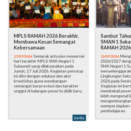
MPLS RAMAH 2026 Berakhir,
Sambut Tahun
Membawa Kesan Semangat
SMAN 1 Suka
Kebersamaan
RAMAH 2026
Semarak antusias mewarnai
Menga
17/07/2026
13/07/2026
hari terakhir MPLS SMA Negeri 1
2026/2027 deng
Sukawati yang dilaksanakan pada
SMA Negeri 1 S
Jumat, 17 Juli 2026. Kegiatan penutup
menyelenggarak
ini diisi dengan edukasi dan aksi
Lingkungan Sek
kreativitas guna membangun
2026 pada Senin,
semangat berprestasi dan karakter
Kegiatan ini ber
unggul di kalangan peserta didik baru.
membekali pesert
lebih mengenal l
mengembangkan p
mempersiapkan d
pembelajaran.
berita