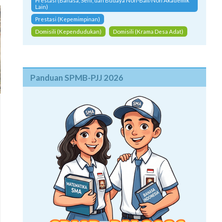
Prestasi (Bahasa, Seni, dan Budaya Non-Bali/Non Akademik
Lain)
Prestasi (Kepemimpinan)
Domisili (Kependudukan)
Domisili (Krama Desa Adat)
Panduan SPMB-PJJ 2026