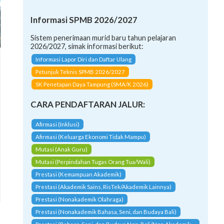
Informasi SPMB 2026/2027
Sistem penerimaan murid baru tahun pelajaran
2026/2027, simak informasi berikut:
Informasi Lapor Diri dan Daftar Ulang
Petunjuk Teknis SPMB 2026/2027
SK Penetapan Daya Tampung (SMA/K 2026)
CARA PENDAFTARAN JALUR:
Afirmasi (Inklusi)
Afirmasi (Keluarga Ekonomi Tidak Mampu)
Mutasi (Anak Guru)
Mutasi (Perpindahan Tugas Orang Tua/Wali)
Prestasi (Kemampuan Akademik)
Prestasi (Akademik Sains, RisTek/Akademik Lainnya)
Prestasi (Nonakademik Olahraga)
Prestasi (Nonakademik Bahasa, Seni, dan Budaya Bali)