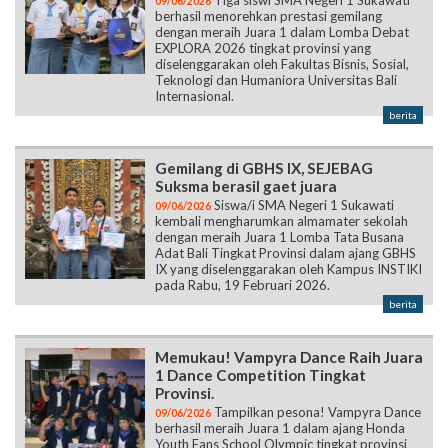
Tiga siswi SMA Negeri 1 Sukawati
09/06/2026
berhasil menorehkan prestasi gemilang
dengan meraih Juara 1 dalam Lomba Debat
EXPLORA 2026 tingkat provinsi yang
diselenggarakan oleh Fakultas Bisnis, Sosial,
Teknologi dan Humaniora Universitas Bali
Internasional.
berita
Gemilang di GBHS IX, SEJEBAG
Suksma berasil gaet juara
Siswa/i SMA Negeri 1 Sukawati
09/06/2026
kembali mengharumkan almamater sekolah
dengan meraih Juara 1 Lomba Tata Busana
Adat Bali Tingkat Provinsi dalam ajang GBHS
IX yang diselenggarakan oleh Kampus INSTIKI
pada Rabu, 19 Februari 2026.
berita
Memukau! Vampyra Dance Raih Juara
1 Dance Competition Tingkat
Provinsi.
Tampilkan pesona! Vampyra Dance
09/06/2026
berhasil meraih Juara 1 dalam ajang Honda
Youth Fans School Olympic tingkat provinsi