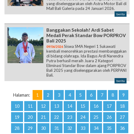
yang diselenggarakan oleh Astra Motor Bali di
Mall Bali Galeria pada 24 Januari 2026.
berita
Banggakan Sekolah! Ardi Sabet
Medali Perak Standar Bow PORPROV
Bali 2025
Siswa SMA Negeri 1 Sukawati
09/06/2026
kembali menorehkan prestasi membanggakan
di bidang olahraga. Ida Bagus Ardi Narendra
Putra berhasil meraih Juara 2 Kategori
Eliminasi Standar Bow dalam ajang PORPROV
Bali 2025 yang diselenggarakan oleh PERPANI
Bali.
berita
Halaman:
1
2
3
4
5
6
7
8
9
10
11
12
13
14
15
16
17
18
19
20
21
22
23
24
25
26
27
28
29
30
31
32
33
34
35
36