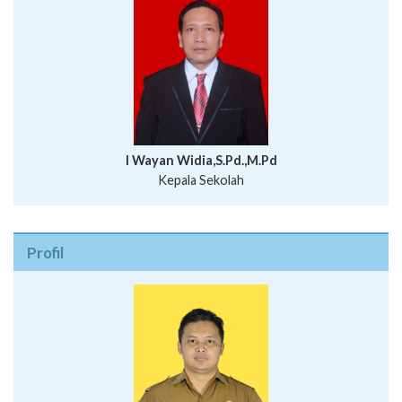
I Wayan Widia,S.Pd.,M.Pd
Kepala Sekolah
Profil