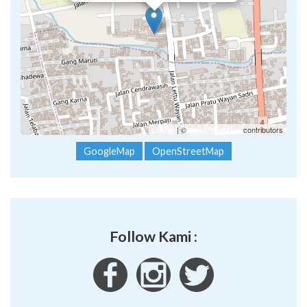
Leaflet
| ©
OpenStreetMap
contributors
GoogleMap
OpenStreetMap
Follow Kami :