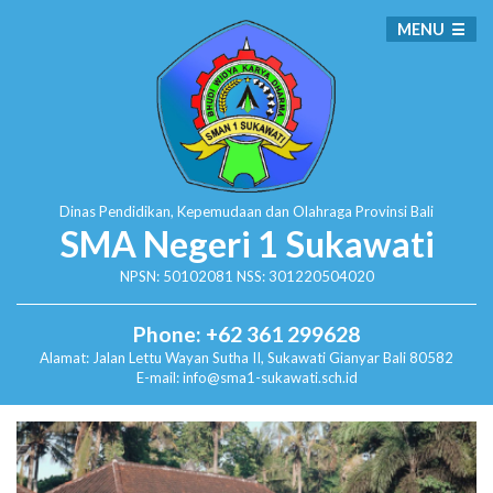
MENU
Dinas Pendidikan, Kepemudaan dan Olahraga
Provinsi Bali
SMA Negeri 1 Sukawati
NPSN: 50102081 NSS: 301220504020
Phone: +62 361 299628
Alamat:
Jalan Lettu Wayan Sutha II, Sukawati
Gianyar Bali 80582
E-mail: info@sma1-sukawati.sch.id