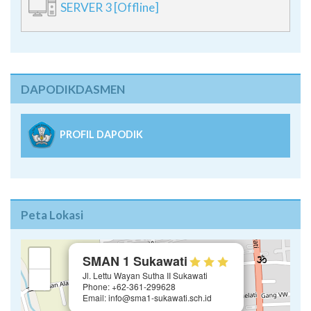
SERVER 3 [Offline]
DAPODIKDASMEN
PROFIL DAPODIK
Peta Lokasi
×
+
SMAN 1 Sukawati
Jl. Lettu Wayan Sutha II Sukawati
−
Phone: +62-361-299628
Email: info@sma1-sukawati.sch.id