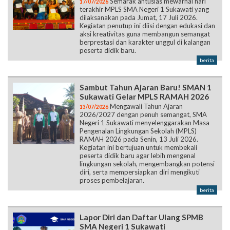
Semarak antusias mewarnai hari
17/07/2026
terakhir MPLS SMA Negeri 1 Sukawati yang
dilaksanakan pada Jumat, 17 Juli 2026.
Kegiatan penutup ini diisi dengan edukasi dan
aksi kreativitas guna membangun semangat
berprestasi dan karakter unggul di kalangan
peserta didik baru.
berita
Sambut Tahun Ajaran Baru! SMAN 1
Sukawati Gelar MPLS RAMAH 2026
Mengawali Tahun Ajaran
13/07/2026
2026/2027 dengan penuh semangat, SMA
Negeri 1 Sukawati menyelenggarakan Masa
Pengenalan Lingkungan Sekolah (MPLS)
RAMAH 2026 pada Senin, 13 Juli 2026.
Kegiatan ini bertujuan untuk membekali
peserta didik baru agar lebih mengenal
lingkungan sekolah, mengembangkan potensi
diri, serta mempersiapkan diri mengikuti
proses pembelajaran.
berita
Lapor Diri dan Daftar Ulang SPMB
SMA Negeri 1 Sukawati