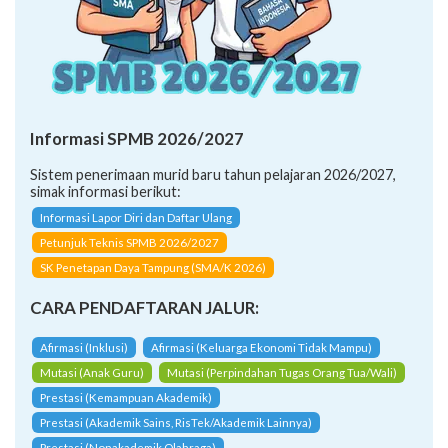
Informasi SPMB 2026/2027
Sistem penerimaan murid baru tahun pelajaran 2026/2027,
simak informasi berikut:
Informasi Lapor Diri dan Daftar Ulang
Petunjuk Teknis SPMB 2026/2027
SK Penetapan Daya Tampung (SMA/K 2026)
CARA PENDAFTARAN JALUR:
Afirmasi (Inklusi)
Afirmasi (Keluarga Ekonomi Tidak Mampu)
Mutasi (Anak Guru)
Mutasi (Perpindahan Tugas Orang Tua/Wali)
Prestasi (Kemampuan Akademik)
Prestasi (Akademik Sains, RisTek/Akademik Lainnya)
Prestasi (Nonakademik Olahraga)