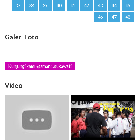
37
38
39
40
41
42
43
44
45
46
47
48
Galeri Foto
Kunjungi kami @sman1.sukawati
Video