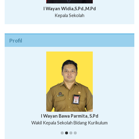
I Wayan Widia,S.Pd.,M.Pd
Kepala Sekolah
Profil
I Wayan Bawa Parmita, S.Pd
I Wayan Gede Aditya Pratita, S.Pd., M.Sn
Wakil Kepala Sekolah Bidang Kurikulum
Ni Wayan Nopi Sutantri, S.Pd.
Putu Suhartana, S.Pd.