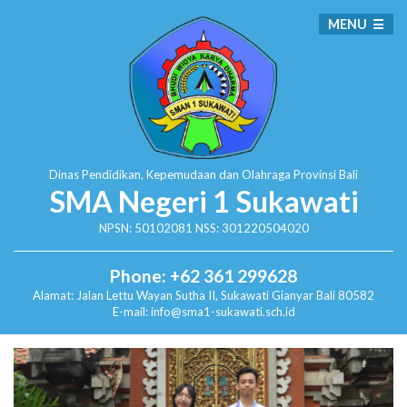
MENU
Dinas Pendidikan, Kepemudaan dan Olahraga
Provinsi Bali
SMA Negeri 1 Sukawati
NPSN: 50102081 NSS: 301220504020
Phone: +62 361 299628
Alamat:
Jalan Lettu Wayan Sutha II, Sukawati
Gianyar Bali 80582
E-mail: info@sma1-sukawati.sch.id