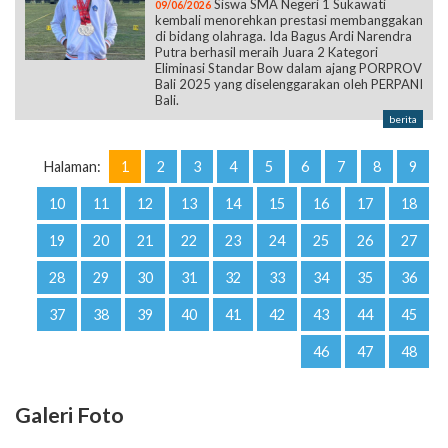
Siswa SMA Negeri 1 Sukawati
09/06/2026
kembali menorehkan prestasi membanggakan
di bidang olahraga. Ida Bagus Ardi Narendra
Putra berhasil meraih Juara 2 Kategori
Eliminasi Standar Bow dalam ajang PORPROV
Bali 2025 yang diselenggarakan oleh PERPANI
Bali.
berita
Halaman:
1
2
3
4
5
6
7
8
9
10
11
12
13
14
15
16
17
18
19
20
21
22
23
24
25
26
27
28
29
30
31
32
33
34
35
36
37
38
39
40
41
42
43
44
45
46
47
48
Galeri Foto