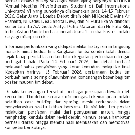
berhasil dibawa pulang sekaligus dalam ajang bergengsi ATHENA
(Annual Meeting Physiotherapy Student of Bali International
University) VI yang puncaknya dilaksanakan pada 14-15 Februari
2026. Gelar Juara 1 Lomba Debat diraih oleh Ni Kadek Devina Ari
Prshanti, Ni Kadek Dea Sancita Dewi, dan Ni Putu Eka Widiandari.
Sementara itu A.A Gede Aditya Putra Mataram dan Ni Putu Riby
Indira Astari Pande berhasil meraih Juara 1 Lomba Poster melalui
karya gemilang mereka.
Informasi perlombaan yang didapat melalui Instagram ini langsung
menarik minat kedua tim. Rangkaian lomba sendiri telah dimulai
sejak tahap pendaftaran dan diikuti kegiatan perlombaan dengan
berbagai babak. Pada 14 Februari 2026, tim debat berhasil
melewati babak penyisihan yang ketat kemudian melaju ke final.
Keesokan harinya, 15 Februari 2026, perjuangan kedua tim
berbuah manis seiring diumumkannya kemenangan besar bagi tim
poster maupun tim debat.
Di balik kemenangan tersebut, berbagai persiapan dilewati oleh
kedua tim. Tim debat secara rutin mengasah kemampuan melalui
pelatihan case building dan sparing, meski terkendala dalam
menyelaraskan waktu latihan bersama. Di sisi lain, tim poster
melakukan persiapan mulai dari penyusunan materi, hingga
menghadapi kendala dalam revisi desain. Namun, semua hambatan
berhasil diatasi hingga membu hasil memuaskan dan memotivasi
kompetisi berikutnya.