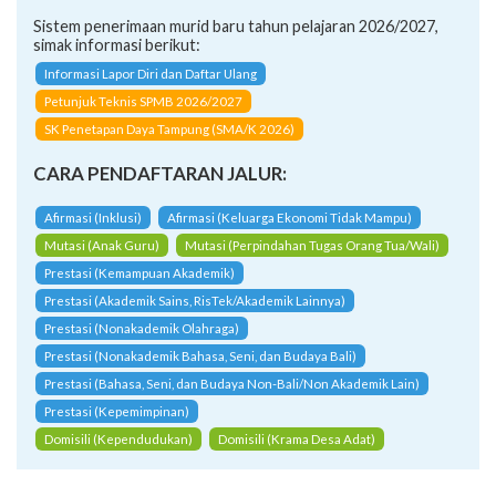
Sistem penerimaan murid baru tahun pelajaran 2026/2027,
simak informasi berikut:
Informasi Lapor Diri dan Daftar Ulang
Petunjuk Teknis SPMB 2026/2027
SK Penetapan Daya Tampung (SMA/K 2026)
CARA PENDAFTARAN JALUR:
Afirmasi (Inklusi)
Afirmasi (Keluarga Ekonomi Tidak Mampu)
Mutasi (Anak Guru)
Mutasi (Perpindahan Tugas Orang Tua/Wali)
Prestasi (Kemampuan Akademik)
Prestasi (Akademik Sains, RisTek/Akademik Lainnya)
Prestasi (Nonakademik Olahraga)
Prestasi (Nonakademik Bahasa, Seni, dan Budaya Bali)
Prestasi (Bahasa, Seni, dan Budaya Non-Bali/Non Akademik Lain)
Prestasi (Kepemimpinan)
Domisili (Kependudukan)
Domisili (Krama Desa Adat)