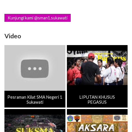
Kunjungi kami @sman1.sukawati
Video
Pesraman Kilat SMA Negeri 1
LIPUTAN KHUSUS
Sukawati
PEGASUS