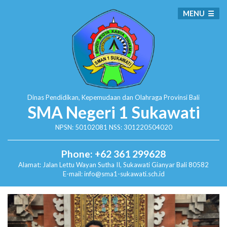
MENU
Dinas Pendidikan, Kepemudaan dan Olahraga
Provinsi Bali
SMA Negeri 1 Sukawati
NPSN: 50102081 NSS: 301220504020
Phone: +62 361 299628
Alamat:
Jalan Lettu Wayan Sutha II, Sukawati
Gianyar Bali 80582
E-mail: info@sma1-sukawati.sch.id