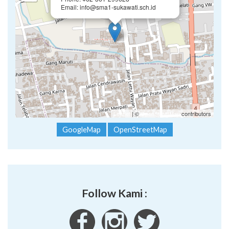
Email: info@sma1-sukawati.sch.id
Leaflet
| ©
OpenStreetMap
contributors
GoogleMap
OpenStreetMap
Follow Kami :