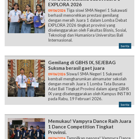
EXPLORA 2026
Tiga siswi SMA Negeri 1 Sukawati
09/06/2026
berhasil menorehkan prestasi gemilang
dengan meraih Juara 1 dalam Lomba Debat
EXPLORA 2026 tingkat provinsi yang
diselenggarakan oleh Fakultas Bisnis, Sosial,
Teknologi dan Humaniora Universitas Bali
Internasional.
berita
Gemilang di GBHS IX, SEJEBAG
Suksma berasil gaet juara
Siswa/i SMA Negeri 1 Sukawati
09/06/2026
kembali mengharumkan almamater sekolah
dengan meraih Juara 1 Lomba Tata Busana
Adat Bali Tingkat Provinsi dalam ajang GBHS
IX yang diselenggarakan oleh Kampus INSTIKI
pada Rabu, 19 Februari 2026.
berita
Memukau! Vampyra Dance Raih Juara
1 Dance Competition Tingkat
Provinsi.
Tampilkan pesona! Vampyra Dance
09/06/2026