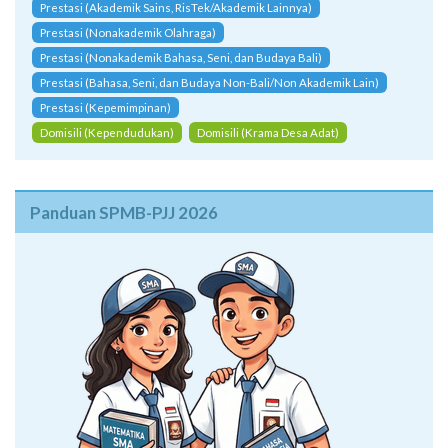
Prestasi (Akademik Sains, RisTek/Akademik Lainnya)
Prestasi (Nonakademik Olahraga)
Prestasi (Nonakademik Bahasa, Seni, dan Budaya Bali)
Prestasi (Bahasa, Seni, dan Budaya Non-Bali/Non Akademik Lain)
Prestasi (Kepemimpinan)
Domisili (Kependudukan)
Domisili (Krama Desa Adat)
Panduan SPMB-PJJ 2026