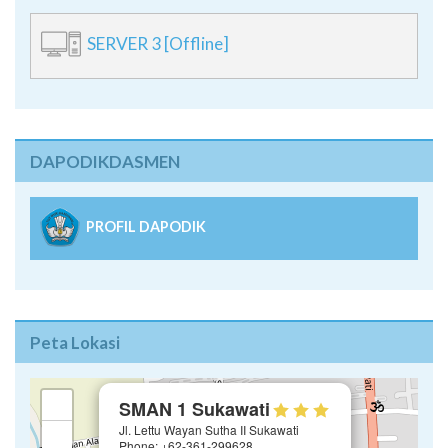
SERVER 3 [Offline]
DAPODIKDASMEN
PROFIL DAPODIK
Peta Lokasi
×
+
SMAN 1 Sukawati
Jl. Lettu Wayan Sutha II Sukawati
−
Phone: +62-361-299628