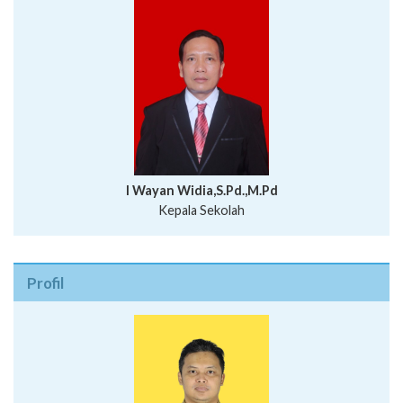
I Wayan Widia,S.Pd.,M.Pd
Kepala Sekolah
Profil