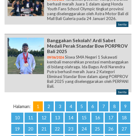
berhasil meraih Juara 1 dalam ajang Honda
Youth Fans School Olympic tingkat provinsi
yang diselenggarakan oleh Astra Motor Bali di
Mall Bali Galeria pada 24 Januari 2026.
berita
Banggakan Sekolah! Ardi Sabet
Medali Perak Standar Bow PORPROV
Bali 2025
Siswa SMA Negeri 1 Sukawati
09/06/2026
kembali menorehkan prestasi membanggakan
di bidang olahraga. Ida Bagus Ardi Narendra
Putra berhasil meraih Juara 2 Kategori
Eliminasi Standar Bow dalam ajang PORPROV
Bali 2025 yang diselenggarakan oleh PERPANI
Bali.
berita
Halaman:
1
2
3
4
5
6
7
8
9
10
11
12
13
14
15
16
17
18
19
20
21
22
23
24
25
26
27