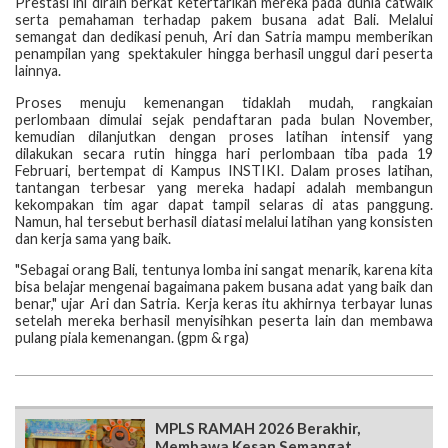
Prestasi ini diraih berkat ketertarikan mereka pada dunia catwalk
serta pemahaman terhadap pakem busana adat Bali. Melalui
semangat dan dedikasi penuh, Ari dan Satria mampu memberikan
penampilan yang spektakuler hingga berhasil unggul dari peserta
lainnya.
Proses menuju kemenangan tidaklah mudah, rangkaian
perlombaan dimulai sejak pendaftaran pada bulan November,
kemudian dilanjutkan dengan proses latihan intensif yang
dilakukan secara rutin hingga hari perlombaan tiba pada 19
Februari, bertempat di Kampus INSTIKI. Dalam proses latihan,
tantangan terbesar yang mereka hadapi adalah membangun
kekompakan tim agar dapat tampil selaras di atas panggung.
Namun, hal tersebut berhasil diatasi melalui latihan yang konsisten
dan kerja sama yang baik.
"Sebagai orang Bali, tentunya lomba ini sangat menarik, karena kita
bisa belajar mengenai bagaimana pakem busana adat yang baik dan
benar," ujar Ari dan Satria. Kerja keras itu akhirnya terbayar lunas
setelah mereka berhasil menyisihkan peserta lain dan membawa
pulang piala kemenangan. (gpm & rga)
MPLS RAMAH 2026 Berakhir,
Membawa Kesan Semangat