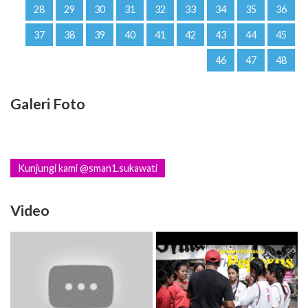
28
29
30
31
32
33
34
35
36
37
38
39
40
41
42
43
44
45
46
47
48
Galeri Foto
Kunjungi kami @sman1.sukawati
Video