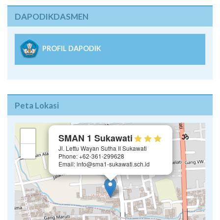
DAPODIKDASMEN
PROFIL DAPODIK
Peta Lokasi
×
+
SMAN 1 Sukawati
Jl. Lettu Wayan Sutha II Sukawati
−
Phone: +62-361-299628
Email: info@sma1-sukawati.sch.id