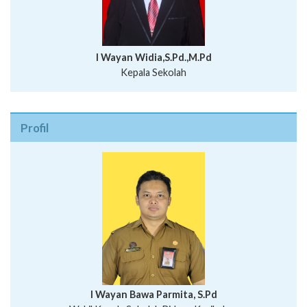
I Wayan Widia,S.Pd.,M.Pd
Kepala Sekolah
Profil
I Wayan Bawa Parmita, S.Pd
I Wayan Gede Aditya Pratita, S.Pd., M.Sn