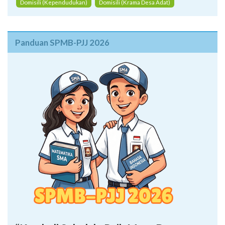
Domisili (Kependudukan)
Domisili (Krama Desa Adat)
Panduan SPMB-PJJ 2026