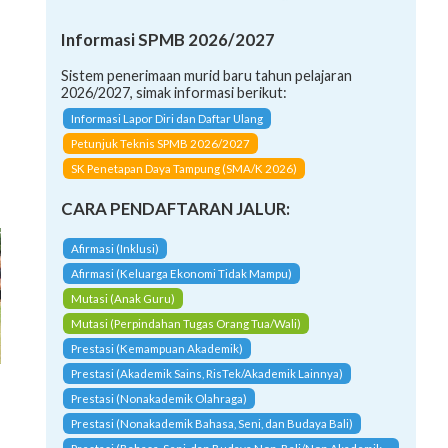
Informasi SPMB 2026/2027
Sistem penerimaan murid baru tahun pelajaran
2026/2027, simak informasi berikut:
Informasi Lapor Diri dan Daftar Ulang
Petunjuk Teknis SPMB 2026/2027
SK Penetapan Daya Tampung (SMA/K 2026)
CARA PENDAFTARAN JALUR:
Afirmasi (Inklusi)
Afirmasi (Keluarga Ekonomi Tidak Mampu)
Mutasi (Anak Guru)
Mutasi (Perpindahan Tugas Orang Tua/Wali)
Prestasi (Kemampuan Akademik)
Prestasi (Akademik Sains, RisTek/Akademik Lainnya)
Prestasi (Nonakademik Olahraga)
Prestasi (Nonakademik Bahasa, Seni, dan Budaya Bali)