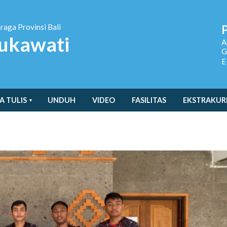
hraga
Provinsi Bali
ukawati
A
G
E
A TULIS
UNDUH
VIDEO
FASILITAS
EKSTRAKUR