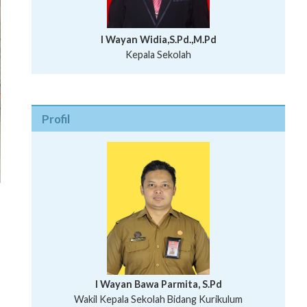
I Wayan Widia,S.Pd.,M.Pd
Kepala Sekolah
Profil
I Wayan Bawa Parmita, S.Pd
I Wayan Gede Aditya Pratita, S.Pd., M.Sn
Wakil Kepala Sekolah Bidang Kurikulum
Ni Wayan Nopi Sutantri, S.Pd.
Putu Suhartana, S.Pd.
Wakil Kepala Sekolah Bidang Kesiswaan