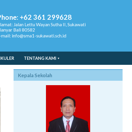
Phone: +62 361 299628
lamat:
Jalan Lettu Wayan Sutha II, Sukawati
ianyar Bali 80582
-mail: info@sma1-sukawati.sch.id
IKULER
TENTANG KAMI
Kepala Sekolah