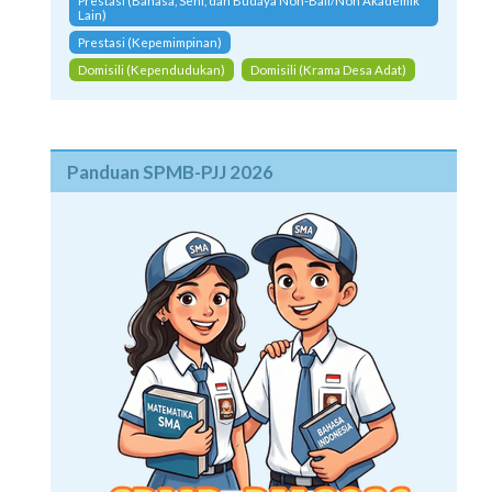
Prestasi (Bahasa, Seni, dan Budaya Non-Bali/Non Akademik
Lain)
Prestasi (Kepemimpinan)
Domisili (Kependudukan)
Domisili (Krama Desa Adat)
Panduan SPMB-PJJ 2026