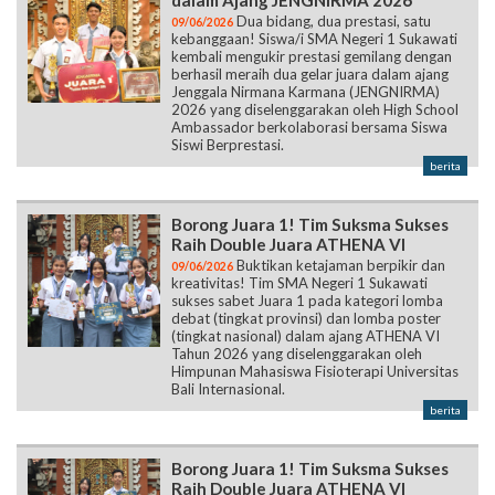
dalam Ajang JENGNIRMA 2026
Dua bidang, dua prestasi, satu
09/06/2026
kebanggaan! Siswa/i SMA Negeri 1 Sukawati
kembali mengukir prestasi gemilang dengan
berhasil meraih dua gelar juara dalam ajang
Jenggala Nirmana Karmana (JENGNIRMA)
2026 yang diselenggarakan oleh High School
Ambassador berkolaborasi bersama Siswa
Siswi Berprestasi.
berita
Borong Juara 1! Tim Suksma Sukses
Raih Double Juara ATHENA VI
Buktikan ketajaman berpikir dan
09/06/2026
kreativitas! Tim SMA Negeri 1 Sukawati
sukses sabet Juara 1 pada kategori lomba
debat (tingkat provinsi) dan lomba poster
(tingkat nasional) dalam ajang ATHENA VI
Tahun 2026 yang diselenggarakan oleh
Himpunan Mahasiswa Fisioterapi Universitas
Bali Internasional.
berita
Borong Juara 1! Tim Suksma Sukses
Raih Double Juara ATHENA VI