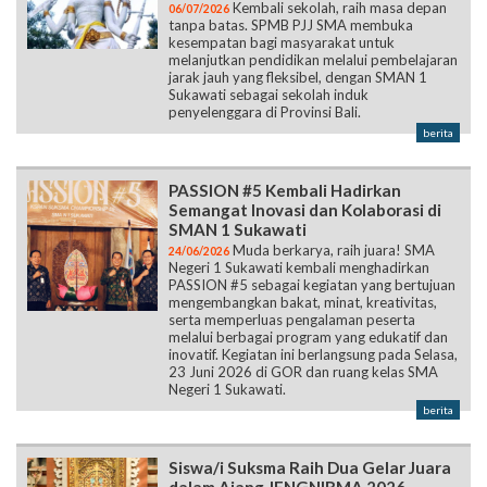
Kembali sekolah, raih masa depan
06/07/2026
tanpa batas. SPMB PJJ SMA membuka
kesempatan bagi masyarakat untuk
melanjutkan pendidikan melalui pembelajaran
jarak jauh yang fleksibel, dengan SMAN 1
Sukawati sebagai sekolah induk
penyelenggara di Provinsi Bali.
berita
PASSION #5 Kembali Hadirkan
Semangat Inovasi dan Kolaborasi di
SMAN 1 Sukawati
Muda berkarya, raih juara! SMA
24/06/2026
Negeri 1 Sukawati kembali menghadirkan
PASSION #5 sebagai kegiatan yang bertujuan
mengembangkan bakat, minat, kreativitas,
serta memperluas pengalaman peserta
melalui berbagai program yang edukatif dan
inovatif. Kegiatan ini berlangsung pada Selasa,
23 Juni 2026 di GOR dan ruang kelas SMA
Negeri 1 Sukawati.
berita
Siswa/i Suksma Raih Dua Gelar Juara