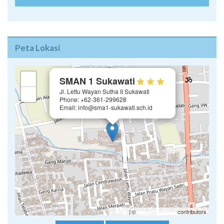
Peta Lokasi
×
+
SMAN 1 Sukawati
Jl. Lettu Wayan Sutha II Sukawati
−
Phone: +62-361-299628
Email: info@sma1-sukawati.sch.id
Leaflet
| ©
OpenStreetMap
contributors