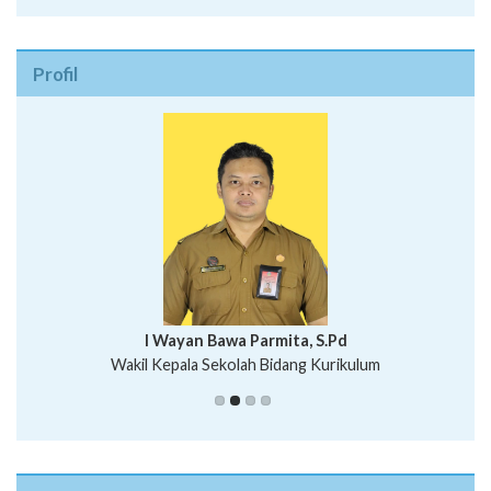
Profil
I Wayan Bawa Parmita, S.Pd
I Wayan Gede Aditya Pratita, S.Pd., M.Sn
Wakil Kepala Sekolah Bidang Kurikulum
Ni Wayan Nopi Sutantri, S.Pd.
Putu Suhartana, S.Pd.