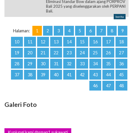
Eliminasi Standar Bow dalam ajang PORPROV
Bali 2025 yang diselenggarakan oleh PERPANI
Bali.
berita
Halaman:
1
2
3
4
5
6
7
8
9
10
11
12
13
14
15
16
17
18
19
20
21
22
23
24
25
26
27
28
29
30
31
32
33
34
35
36
37
38
39
40
41
42
43
44
45
46
47
48
Galeri Foto
Kunjungi kami @sman1.sukawati