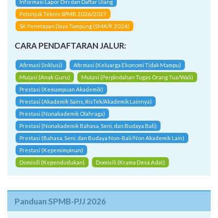
Informasi Lapor Diri dan Daftar Ulang
Petunjuk Teknis SPMB 2026/2027
SK Penetapan Daya Tampung (SMA/K 2026)
CARA PENDAFTARAN JALUR:
Afirmasi (Inklusi)
Afirmasi (Keluarga Ekonomi Tidak Mampu)
Mutasi (Anak Guru)
Mutasi (Perpindahan Tugas Orang Tua/Wali)
Prestasi (Kemampuan Akademik)
Prestasi (Akademik Sains, RisTek/Akademik Lainnya)
Prestasi (Nonakademik Olahraga)
Prestasi (Nonakademik Bahasa, Seni, dan Budaya Bali)
Prestasi (Bahasa, Seni, dan Budaya Non-Bali/Non Akademik Lain)
Prestasi (Kepemimpinan)
Domisili (Kependudukan)
Domisili (Krama Desa Adat)
Panduan SPMB-PJJ 2026