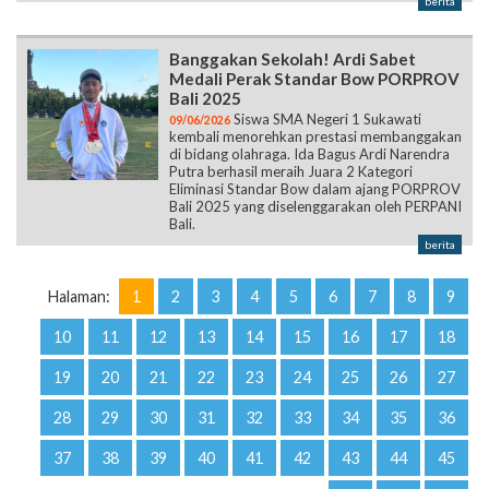
berita
Banggakan Sekolah! Ardi Sabet
Medali Perak Standar Bow PORPROV
Bali 2025
Siswa SMA Negeri 1 Sukawati
09/06/2026
kembali menorehkan prestasi membanggakan
di bidang olahraga. Ida Bagus Ardi Narendra
Putra berhasil meraih Juara 2 Kategori
Eliminasi Standar Bow dalam ajang PORPROV
Bali 2025 yang diselenggarakan oleh PERPANI
Bali.
berita
Halaman:
1
2
3
4
5
6
7
8
9
10
11
12
13
14
15
16
17
18
19
20
21
22
23
24
25
26
27
28
29
30
31
32
33
34
35
36
37
38
39
40
41
42
43
44
45