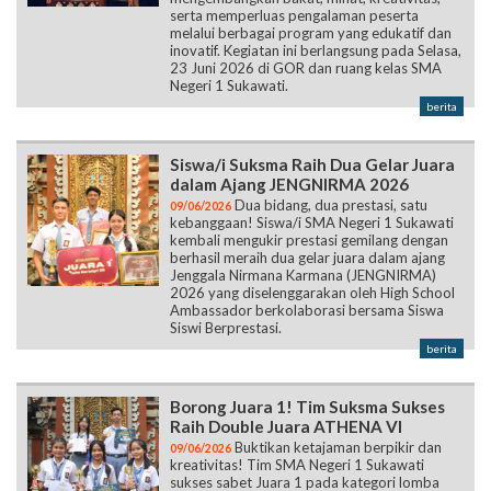
serta memperluas pengalaman peserta
melalui berbagai program yang edukatif dan
inovatif. Kegiatan ini berlangsung pada Selasa,
23 Juni 2026 di GOR dan ruang kelas SMA
Negeri 1 Sukawati.
berita
Siswa/i Suksma Raih Dua Gelar Juara
dalam Ajang JENGNIRMA 2026
Dua bidang, dua prestasi, satu
09/06/2026
kebanggaan! Siswa/i SMA Negeri 1 Sukawati
kembali mengukir prestasi gemilang dengan
berhasil meraih dua gelar juara dalam ajang
Jenggala Nirmana Karmana (JENGNIRMA)
2026 yang diselenggarakan oleh High School
Ambassador berkolaborasi bersama Siswa
Siswi Berprestasi.
berita
Borong Juara 1! Tim Suksma Sukses
Raih Double Juara ATHENA VI
Buktikan ketajaman berpikir dan
09/06/2026
kreativitas! Tim SMA Negeri 1 Sukawati
sukses sabet Juara 1 pada kategori lomba