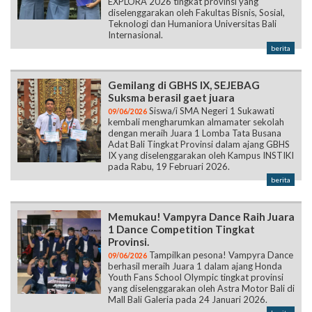
EXPLORA 2026 tingkat provinsi yang
diselenggarakan oleh Fakultas Bisnis, Sosial,
Teknologi dan Humaniora Universitas Bali
Internasional.
berita
Gemilang di GBHS IX, SEJEBAG
Suksma berasil gaet juara
Siswa/i SMA Negeri 1 Sukawati
09/06/2026
kembali mengharumkan almamater sekolah
dengan meraih Juara 1 Lomba Tata Busana
Adat Bali Tingkat Provinsi dalam ajang GBHS
IX yang diselenggarakan oleh Kampus INSTIKI
pada Rabu, 19 Februari 2026.
berita
Memukau! Vampyra Dance Raih Juara
1 Dance Competition Tingkat
Provinsi.
Tampilkan pesona! Vampyra Dance
09/06/2026
berhasil meraih Juara 1 dalam ajang Honda
Youth Fans School Olympic tingkat provinsi
yang diselenggarakan oleh Astra Motor Bali di
Mall Bali Galeria pada 24 Januari 2026.