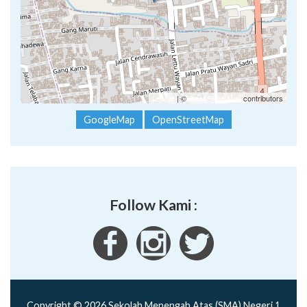
Leaflet
| ©
OpenStreetMap
contributors
GoogleMap
OpenStreetMap
Follow Kami :
Copyright © 2026 Sekolah Menengah Atas (SMA) Negeri 1