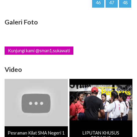
46
47
48
Galeri Foto
Kunjungi kami @sman1.sukawati
Video
Pesraman Kilat SMA Negeri 1
LIPUTAN KHUSUS