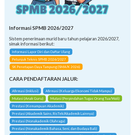
Informasi SPMB 2026/2027
Sistem penerimaan murid baru tahun pelajaran 2026/2027,
simak informasi berikut:
Informasi Lapor Diri dan Daftar Ulang
Petunjuk Teknis SPMB 2026/2027
SK Penetapan Daya Tampung (SMA/K 2026)
CARA PENDAFTARAN JALUR:
Afirmasi (Inklusi)
Afirmasi (Keluarga Ekonomi Tidak Mampu)
Mutasi (Anak Guru)
Mutasi (Perpindahan Tugas Orang Tua/Wali)
Prestasi (Kemampuan Akademik)
Prestasi (Akademik Sains, RisTek/Akademik Lainnya)
Prestasi (Nonakademik Olahraga)
Prestasi (Nonakademik Bahasa, Seni, dan Budaya Bali)