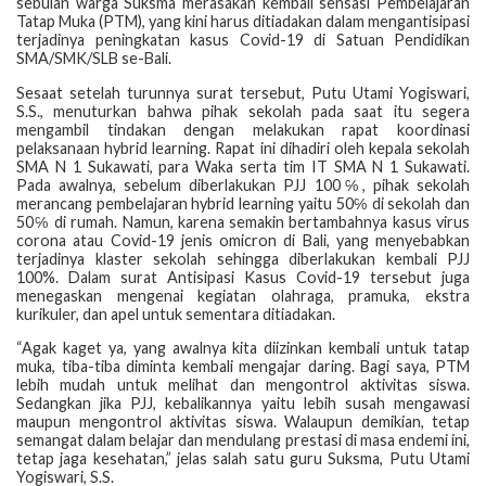
sebulan warga Suksma merasakan kembali sensasi Pembelajaran
Tatap Muka (PTM), yang kini harus ditiadakan dalam mengantisipasi
terjadinya peningkatan kasus Covid-19 di Satuan Pendidikan
SMA/SMK/SLB se-Bali.
Sesaat setelah turunnya surat tersebut, Putu Utami Yogiswari,
S.S., menuturkan bahwa pihak sekolah pada saat itu segera
mengambil tindakan dengan melakukan rapat koordinasi
pelaksanaan hybrid learning. Rapat ini dihadiri oleh kepala sekolah
SMA N 1 Sukawati, para Waka serta tim IT SMA N 1 Sukawati.
Pada awalnya, sebelum diberlakukan PJJ 100℅, pihak sekolah
merancang pembelajaran hybrid learning yaitu 50℅ di sekolah dan
50℅ di rumah. Namun, karena semakin bertambahnya kasus virus
corona atau Covid-19 jenis omicron di Bali, yang menyebabkan
terjadinya klaster sekolah sehingga diberlakukan kembali PJJ
100%. Dalam surat Antisipasi Kasus Covid-19 tersebut juga
menegaskan mengenai kegiatan olahraga, pramuka, ekstra
kurikuler, dan apel untuk sementara ditiadakan.
“Agak kaget ya, yang awalnya kita diizinkan kembali untuk tatap
muka, tiba-tiba diminta kembali mengajar daring. Bagi saya, PTM
lebih mudah untuk melihat dan mengontrol aktivitas siswa.
Sedangkan jika PJJ, kebalikannya yaitu lebih susah mengawasi
maupun mengontrol aktivitas siswa. Walaupun demikian, tetap
semangat dalam belajar dan mendulang prestasi di masa endemi ini,
tetap jaga kesehatan,” jelas salah satu guru Suksma, Putu Utami
Yogiswari, S.S.