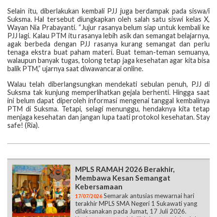
Selain itu, diberlakukan kembali PJJ juga berdampak pada siswa/i
Suksma. Hal tersebut diungkapkan oleh salah satu siswi kelas X,
Wayan Nia Prabayanti. “Jujur rasanya belum siap untuk kembali ke
PJJ lagi. Kalau PTM itu rasanya lebih asik dan semangat belajarnya,
agak berbeda dengan PJJ rasanya kurang semangat dan perlu
tenaga ekstra buat paham materi. Buat teman-teman semuanya,
walaupun banyak tugas, tolong tetap jaga kesehatan agar kita bisa
balik PTM,” ujarnya saat diwawancarai online.
Walau telah diberlangsungkan mendekati sebulan penuh, PJJ di
Suksma tak kunjung memperlihatkan gejala berhenti. Hingga saat
ini belum dapat diperoleh informasi mengenai tanggal kembalinya
PTM di Suksma. Tetapi, selagi menunggu, hendaknya kita tetap
menjaga kesehatan dan jangan lupa taati protokol kesehatan. Stay
safe! (Ria).
MPLS RAMAH 2026 Berakhir,
Membawa Kesan Semangat
Kebersamaan
Semarak antusias mewarnai hari
17/07/2026
terakhir MPLS SMA Negeri 1 Sukawati yang
dilaksanakan pada Jumat, 17 Juli 2026.