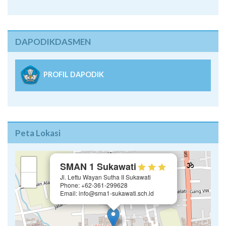
DAPODIKDASMEN
PROFIL DAPODIK
Peta Lokasi
×
+
SMAN 1 Sukawati
Jl. Lettu Wayan Sutha II Sukawati
−
Phone: +62-361-299628
Email: info@sma1-sukawati.sch.id