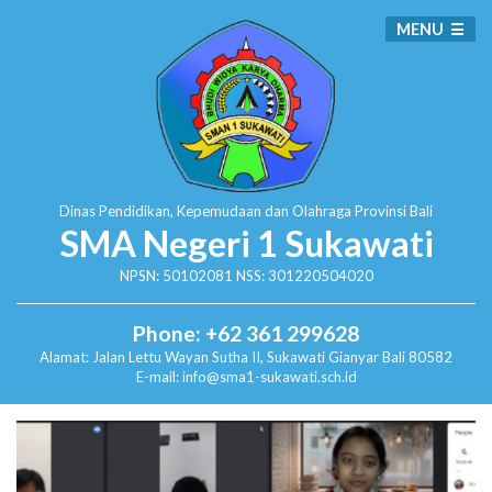
MENU
Dinas Pendidikan, Kepemudaan dan Olahraga
Provinsi Bali
SMA Negeri 1 Sukawati
NPSN: 50102081 NSS: 301220504020
Phone: +62 361 299628
Alamat:
Jalan Lettu Wayan Sutha II, Sukawati
Gianyar Bali 80582
E-mail: info@sma1-sukawati.sch.id