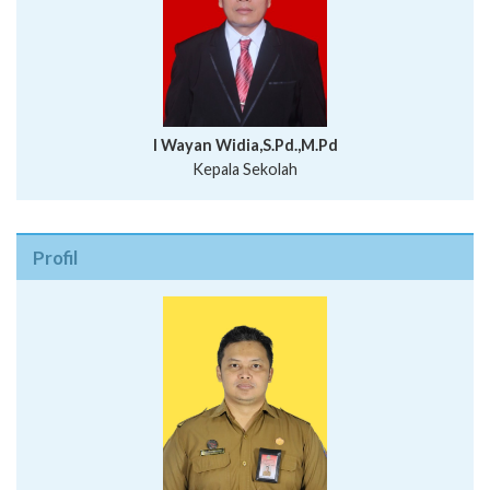
I Wayan Widia,S.Pd.,M.Pd
Kepala Sekolah
Profil