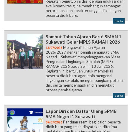
Kegiatan penutup ini diisi dengan edukasi dan
aksi kreativitas guna membangun semangat
berprestasi dan karakter unggul di kalangan
peserta didik baru.
berita
Sambut Tahun Ajaran Baru! SMAN 1
Sukawati Gelar MPLS RAMAH 2026
Mengawali Tahun Ajaran
13/07/2026
2026/2027 dengan penuh semangat, SMA
Negeri 1 Sukawati menyelenggarakan Masa
Pengenalan Lingkungan Sekolah (MPLS)
RAMAH 2026 pada Senin, 13 Juli 2026.
Kegiatan ini bertujuan untuk membekali
peserta didik baru agar lebih mengenal
lingkungan sekolah, mengembangkan potensi
diri, serta mempersiapkan diri mengikuti
proses pembelajaran.
berita
Lapor Diri dan Daftar Ulang SPMB
SMA Negeri 1 Sukawati
Panduan resmi bagi calon peserta
09/07/2026
didik baru yang telah dinyatakan diterima
melalui Sistem Penerimaan Murid Baru