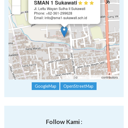
+
SMAN 1 Sukawati
Jl. Lettu Wayan Sutha II Sukawati
−
Phone: +62-361-299628
Email: info@sma1-sukawati.sch.id
Leaflet
| ©
OpenStreetMap
contributors
GoogleMap
OpenStreetMap
Follow Kami :