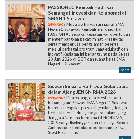
PASSION #5 Kembali Hadirkan
Semangat Inovasi dan Kolaborasi di
SMAN 1 Sukawati
Muda berkarya, raih juara! SMA
24/06/2026
Negeri 1 Sukawati kembali menghadirkan
PASSION #5 sebagai kegiatan yang bertujuan
mengembangkan bakat, minat, kreativitas,
serta memperluas pengalaman peserta
melalui berbagai program yang edukatif dan
inovatif. Kegiatan ini berlangsung pada Selasa,
23 Juni 2026 di GOR dan ruang kelas SMA
Negeri 1 Sukawati.
berita
Siswa/i Suksma Raih Dua Gelar Juara
dalam Ajang JENGNIRMA 2026
Dua bidang, dua prestasi, satu
09/06/2026
kebanggaan! Siswa/i SMA Negeri 1 Sukawati
kembali mengukir prestasi gemilang dengan
berhasil meraih dua gelar juara dalam ajang
Jenggala Nirmana Karmana (JENGNIRMA)
2026 yang diselenggarakan oleh High School
Ambassador berkolaborasi bersama Siswa
Siswi Berprestasi.
berita