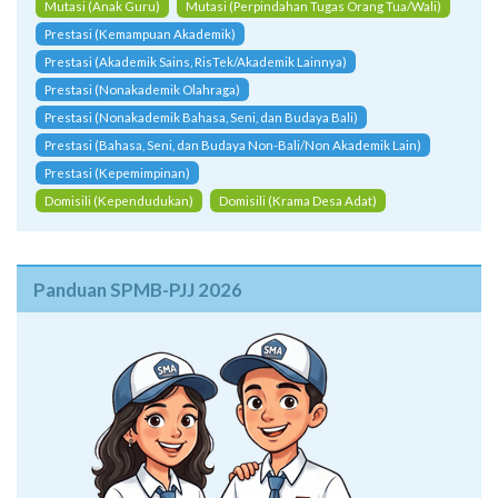
Mutasi (Anak Guru)
Mutasi (Perpindahan Tugas Orang Tua/Wali)
Prestasi (Kemampuan Akademik)
Prestasi (Akademik Sains, RisTek/Akademik Lainnya)
Prestasi (Nonakademik Olahraga)
Prestasi (Nonakademik Bahasa, Seni, dan Budaya Bali)
Prestasi (Bahasa, Seni, dan Budaya Non-Bali/Non Akademik Lain)
Prestasi (Kepemimpinan)
Domisili (Kependudukan)
Domisili (Krama Desa Adat)
Panduan SPMB-PJJ 2026