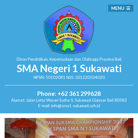
MENU
Dinas Pendidikan, Kepemudaan dan Olahraga
Provinsi Bali
SMA Negeri 1 Sukawati
NPSN: 50102081 NSS: 301220504020
Phone: +62 361 299628
Alamat:
Jalan Lettu Wayan Sutha II, Sukawati
Gianyar Bali 80582
E-mail: info@sma1-sukawati.sch.id