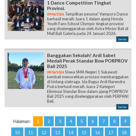
1 Dance Competition Tingkat
Provinsi.
Tampilkan pesona! Vampyra Dance
09/06/2026
berhasil meraih Juara 1 dalam ajang Honda
Youth Fans School Olympic tingkat provinsi
yang diselenggarakan oleh Astra Motor Bali di
Mall Bali Galeria pada 24 Januari 2026.
berita
Banggakan Sekolah! Ardi Sabet
Medali Perak Standar Bow PORPROV
Bali 2025
Siswa SMA Negeri 1 Sukawati
09/06/2026
kembali menorehkan prestasi membanggakan
di bidang olahraga. Ida Bagus Ardi Narendra
Putra berhasil meraih Juara 2 Kategori
Eliminasi Standar Bow dalam ajang PORPROV
Bali 2025 yang diselenggarakan oleh PERPANI
Bali.
berita
Halaman:
1
2
3
4
5
6
7
8
9
10
11
12
13
14
15
16
17
18