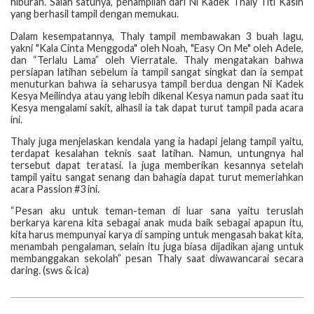
hiburan. Salah satunya, penampilan dari Ni Kadek Thaly Titi Kasih
yang berhasil tampil dengan memukau.
Dalam kesempatannya, Thaly tampil membawakan 3 buah lagu,
yakni "Kala Cinta Menggoda" oleh Noah, "Easy On Me" oleh Adele,
dan “Terlalu Lama” oleh Vierratale. Thaly mengatakan bahwa
persiapan latihan sebelum ia tampil sangat singkat dan ia sempat
menuturkan bahwa ia seharusya tampil berdua dengan Ni Kadek
Kesya Meilindya atau yang lebih dikenal Kesya namun pada saat itu
Kesya mengalami sakit, alhasil ia tak dapat turut tampil pada acara
ini.
Thaly juga menjelaskan kendala yang ia hadapi jelang tampil yaitu,
terdapat kesalahan teknis saat latihan. Namun, untungnya hal
tersebut dapat teratasi. Ia juga memberikan kesannya setelah
tampil yaitu sangat senang dan bahagia dapat turut memeriahkan
acara Passion #3 ini.
“Pesan aku untuk teman-teman di luar sana yaitu teruslah
berkarya karena kita sebagai anak muda baik sebagai apapun itu,
kita harus mempunyai karya di samping untuk mengasah bakat kita,
menambah pengalaman, selain itu juga biasa dijadikan ajang untuk
membanggakan sekolah” pesan Thaly saat diwawancarai secara
daring. (sws & ica)