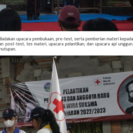
ni diadakan upacara pembukaan, pre-test, serta pemberian materi kepad
an post-test, tes materi, upacara pelantikan, dan upacara api unggun
enutupan.