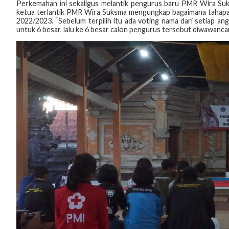
Perkemahan ini sekaligus melantik pengurus baru PMR Wira Suks
ketua terlantik PMR Wira Suksma mengungkap bagaimana tahapan s
2022/2023. “Sebelum terpilih itu ada voting nama dari setiap angg
untuk 6 besar, lalu ke 6 besar calon pengurus tersebut diwawanc