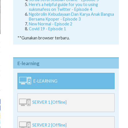
suksmafess on Twitter - Episode 4
Ngobrolin Kebudayaan Dan Karya Anak Bangsa
Bersama Kpoper - Episode 3
New Normal - Episode 2
Covid 19 - Episode 1
**Gunakan browser terbaru.
n
h
h
E-learning
h
n
E-LEARNING
a
SERVER 1 [Offline]
SERVER 2 [Offline]