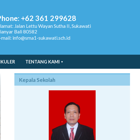
Phone: +62 361 299628
lamat:
Jalan Lettu Wayan Sutha II, Sukawati
ianyar Bali 80582
-mail: info@sma1-sukawati.sch.id
IKULER
TENTANG KAMI
Kepala Sekolah