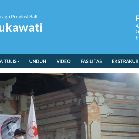
hraga
Provinsi Bali
ukawati
A
G
E
A TULIS
UNDUH
VIDEO
FASILITAS
EKSTRAKUR