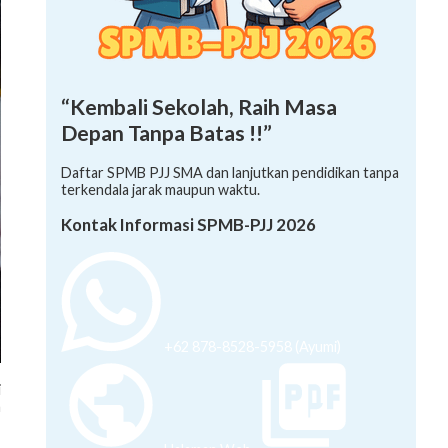
“Kembali Sekolah, Raih Masa
Depan Tanpa Batas !!”
Daftar SPMB PJJ SMA dan lanjutkan pendidikan tanpa
terkendala jarak maupun waktu.
Kontak Informasi SPMB-PJJ 2026
+62 878-8528-5958 (Ayumi)
i
m
Halaman Web