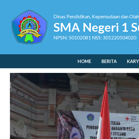
Dinas Pendidikan, Kepemudaan dan Ola
SMA Negeri 1 S
NPSN: 50102081 NSS: 301220504020
HOME
BERITA
KARY