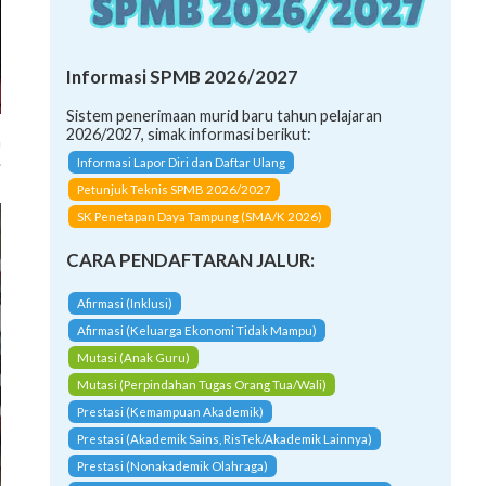
Informasi SPMB 2026/2027
Sistem penerimaan murid baru tahun pelajaran
2026/2027, simak informasi berikut:
Informasi Lapor Diri dan Daftar Ulang
a
Petunjuk Teknis SPMB 2026/2027
.
SK Penetapan Daya Tampung (SMA/K 2026)
CARA PENDAFTARAN JALUR:
Afirmasi (Inklusi)
Afirmasi (Keluarga Ekonomi Tidak Mampu)
Mutasi (Anak Guru)
Mutasi (Perpindahan Tugas Orang Tua/Wali)
Prestasi (Kemampuan Akademik)
Prestasi (Akademik Sains, RisTek/Akademik Lainnya)
Prestasi (Nonakademik Olahraga)
Prestasi (Nonakademik Bahasa, Seni, dan Budaya Bali)