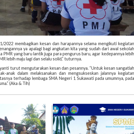
/2022 membagikan kesan dan harapannya selama mengikuti kegiata
enangannya ya apalagi bagi angkatan kita yang sudah dari awal sekola
 PMR yang baru lantik juga para pengurus baru, agar kedepannya lebi
 lebih maju lagi dan selalu solid,” tuturnya.
yanti turut mengutarakan kesan dan pesannya. “Untuk kesan sangatla
nak-anak dalam melaksanakan dan mengsukseskan jalannya kegiata
yalitasnya terhadap lembaga SMA Negeri 1 Sukawati pada umumnya, pad
a.” (Aka & Tih)