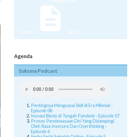
i
n
g
Pamflet
Juknis
Agenda
Suksma Podcast
Pentingnya Menguasai Skill di Era Milenial -
Episode 08
Inovasi Bisnis di Tengah Pandemi - Episode 07
Proses Pendewasaan Diri Yang Didampingi
Oleh Rasa Insecure Dan Overthinking -
Episode 6
Serba Serbi Sekolah Online - Episode 5
Here's a helpful guide for you to using