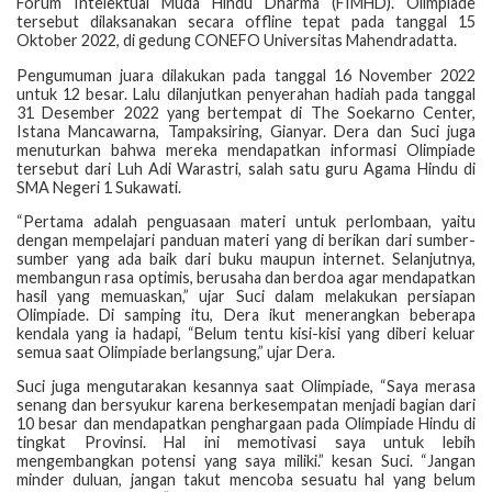
Forum Intelektual Muda Hindu Dharma (FIMHD). Olimpiade
tersebut dilaksanakan secara offline tepat pada tanggal 15
Oktober 2022, di gedung CONEFO Universitas Mahendradatta.
Pengumuman juara dilakukan pada tanggal 16 November 2022
untuk 12 besar. Lalu dilanjutkan penyerahan hadiah pada tanggal
31 Desember 2022 yang bertempat di The Soekarno Center,
Istana Mancawarna, Tampaksiring, Gianyar. Dera dan Suci juga
menuturkan bahwa mereka mendapatkan informasi Olimpiade
tersebut dari Luh Adi Warastri, salah satu guru Agama Hindu di
SMA Negeri 1 Sukawati.
“Pertama adalah penguasaan materi untuk perlombaan, yaitu
dengan mempelajari panduan materi yang di berikan dari sumber-
sumber yang ada baik dari buku maupun internet. Selanjutnya,
membangun rasa optimis, berusaha dan berdoa agar mendapatkan
hasil yang memuaskan,” ujar Suci dalam melakukan persiapan
Olimpiade. Di samping itu, Dera ikut menerangkan beberapa
kendala yang ia hadapi, “Belum tentu kisi-kisi yang diberi keluar
semua saat Olimpiade berlangsung,” ujar Dera.
Suci juga mengutarakan kesannya saat Olimpiade, “Saya merasa
senang dan bersyukur karena berkesempatan menjadi bagian dari
10 besar dan mendapatkan penghargaan pada Olimpiade Hindu di
tingkat Provinsi. Hal ini memotivasi saya untuk lebih
mengembangkan potensi yang saya miliki.” kesan Suci. “Jangan
minder duluan, jangan takut mencoba sesuatu hal yang belum