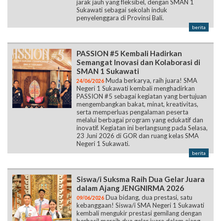
jarak jauh yang fleksibel, dengan SMAN 1
Sukawati sebagai sekolah induk
penyelenggara di Provinsi Bali.
berita
PASSION #5 Kembali Hadirkan
Semangat Inovasi dan Kolaborasi di
SMAN 1 Sukawati
Muda berkarya, raih juara! SMA
24/06/2026
Negeri 1 Sukawati kembali menghadirkan
PASSION #5 sebagai kegiatan yang bertujuan
mengembangkan bakat, minat, kreativitas,
serta memperluas pengalaman peserta
melalui berbagai program yang edukatif dan
inovatif. Kegiatan ini berlangsung pada Selasa,
23 Juni 2026 di GOR dan ruang kelas SMA
Negeri 1 Sukawati.
berita
Siswa/i Suksma Raih Dua Gelar Juara
dalam Ajang JENGNIRMA 2026
Dua bidang, dua prestasi, satu
09/06/2026
kebanggaan! Siswa/i SMA Negeri 1 Sukawati
kembali mengukir prestasi gemilang dengan
berhasil meraih dua gelar juara dalam ajang