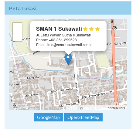
Peta Lokasi
×
+
SMAN 1 Sukawati
Jl. Lettu Wayan Sutha II Sukawati
−
Phone: +62-361-299628
Email: info@sma1-sukawati.sch.id
Leaflet
| ©
OpenStreetMap
contributors
GoogleMap
OpenStreetMap