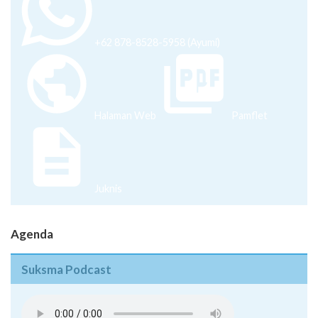
+62 878-8528-5958 (Ayumi)
Halaman Web
Pamflet
Juknis
Agenda
Suksma Podcast