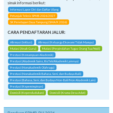
simak informasi berikut:
Informasi Lapor Diri dan Daftar Ulang
Petunjuk Teknis SPMB 2026/2027
SK Penetapan Daya Tampung (SMA/K 2026)
CARA PENDAFTARAN JALUR:
Afirmasi (Inklusi)
Afirmasi (Keluarga Ekonomi Tidak Mampu)
Mutasi (Anak Guru)
Mutasi (Perpindahan Tugas Orang Tua/Wali)
Prestasi (Kemampuan Akademik)
Prestasi (Akademik Sains, RisTek/Akademik Lainnya)
Prestasi (Nonakademik Olahraga)
Prestasi (Nonakademik Bahasa, Seni, dan Budaya Bali)
Prestasi (Bahasa, Seni, dan Budaya Non-Bali/Non Akademik Lain)
Prestasi (Kepemimpinan)
Domisili (Kependudukan)
Domisili (Krama Desa Adat)
Panduan SPMB-PJJ 2026