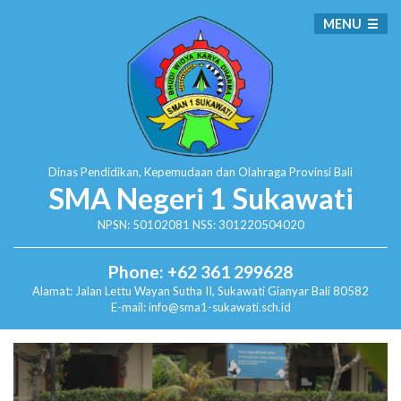
MENU
Dinas Pendidikan, Kepemudaan dan Olahraga
Provinsi Bali
SMA Negeri 1 Sukawati
NPSN: 50102081 NSS: 301220504020
Phone: +62 361 299628
Alamat:
Jalan Lettu Wayan Sutha II, Sukawati
Gianyar Bali 80582
E-mail: info@sma1-sukawati.sch.id