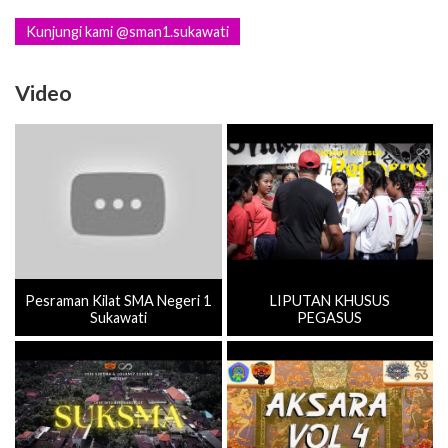
Kunjungi kami @sman1.sukawati
Video
Pesraman Kilat SMA Negeri 1
LIPUTAN KHUSUS
Sukawati
PEGASUS