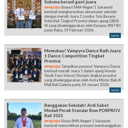
Suksma berasil gaet juara
Siswa/i SMA Negeri 1 Sukawati
09/06/2026
kembali mengharumkan almamater sekolah
dengan meraih Juara 1 Lomba Tata Busana
Adat Bali Tingkat Provinsi dalam ajang GBHS
IX yang diselenggarakan oleh Kampus INSTIKI
pada Rabu, 19 Februari 2026.
berita
Memukau! Vampyra Dance Raih Juara
1 Dance Competition Tingkat
Provinsi.
Tampilkan pesona! Vampyra Dance
09/06/2026
berhasil meraih Juara 1 dalam ajang Honda
Youth Fans School Olympic tingkat provinsi
yang diselenggarakan oleh Astra Motor Bali di
Mall Bali Galeria pada 24 Januari 2026.
berita
Banggakan Sekolah! Ardi Sabet
Medali Perak Standar Bow PORPROV
Bali 2025
Siswa SMA Negeri 1 Sukawati
09/06/2026
kembali menorehkan prestasi membanggakan