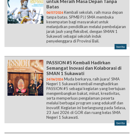
untuk Meraih Masa Depan Tanpa
Batas
Kembali sekolah, raih masa depan
06/07/2026
tanpa batas. SPMB PJJ SMA membuka
kesempatan bagi masyarakat untuk
melanjutkan pendidikan melalui pembelajaran
jarak jauh yang fleksibel, dengan SMAN 1
Sukawati sebagai sekolah induk
penyelenggara di Provinsi Bali.
berita
PASSION #5 Kembali Hadirkan
Semangat Inovasi dan Kolaborasi di
SMAN 1 Sukawati
Muda berkarya, raih juara! SMA
24/06/2026
Negeri 1 Sukawati kembali menghadirkan
PASSION #5 sebagai kegiatan yang bertujuan
mengembangkan bakat, minat, kreativitas,
serta memperluas pengalaman peserta
melalui berbagai program yang edukatif dan
inovatif. Kegiatan ini berlangsung pada Selasa,
23 Juni 2026 di GOR dan ruang kelas SMA
Negeri 1 Sukawati.
berita