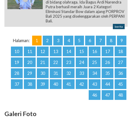
di bidang olahraga. Ida Bagus Ardi Narendra
Putra berhasil meraih Juara 2 Kategori
Eliminasi Standar Bow dalam ajang PORPROV
Bali 2025 yang diselenggarakan oleh PERPANI
Bali.
berita
Halaman:
1
2
3
4
5
6
7
8
9
10
11
12
13
14
15
16
17
18
19
20
21
22
23
24
25
26
27
28
29
30
31
32
33
34
35
36
37
38
39
40
41
42
43
44
45
46
47
48
Galeri Foto