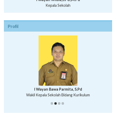
Kepala Sekolah
Profil
I Wayan Bawa Parmita, S.Pd
I Wayan Gede Aditya Pratita, S.Pd., M.Sn
Wakil Kepala Sekolah Bidang Kurikulum
Ni Wayan Nopi Sutantri, S.Pd.
Putu Suhartana, S.Pd.