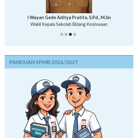
I Wayan Bawa Parmita, S.Pd
I Wayan Gede Aditya Pratita, S.Pd., M.Sn
Ni Wayan Nopi Sutantri, S.Pd.
Putu Suhartana, S.Pd.
Wakil Kepala Sekolah Bidang Kesiswaan
Wakil Kepala Sekolah Humas
PANDUAN SPMB 2026/2027