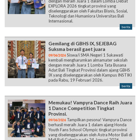
dengan meraih Juara 1 dalam Lomba Debat
EXPLORA 2026 tingkat provinsi yang
diselenggarakan oleh Fakultas Bisnis, Sosial,
Teknologi dan Humaniora Universitas Bali
Internasional.
berita
Gemilang di GBHS IX, SEJEBAG
Suksma berasil gaet juara
Siswa/i SMA Negeri 1 Sukawati
09/06/2026
kembali mengharumkan almamater sekolah
dengan meraih Juara 1 Lomba Tata Busana
Adat Bali Tingkat Provinsi dalam ajang GBHS
IX yang diselenggarakan oleh Kampus INSTIKI
pada Rabu, 19 Februari 2026.
berita
Memukau! Vampyra Dance Raih Juara
1 Dance Competition Tingkat
Provinsi.
Tampilkan pesona! Vampyra Dance
09/06/2026
berhasil meraih Juara 1 dalam ajang Honda
Youth Fans School Olympic tingkat provinsi
yang diselenggarakan oleh Astra Motor Bali di
Mall Bali Galeria pada 24 Januari 2026.