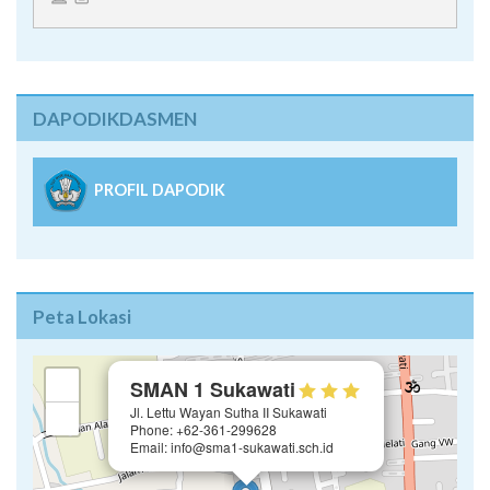
SERVER 3 [Offline]
DAPODIKDASMEN
PROFIL DAPODIK
Peta Lokasi
×
+
SMAN 1 Sukawati
Jl. Lettu Wayan Sutha II Sukawati
−
Phone: +62-361-299628
Email: info@sma1-sukawati.sch.id