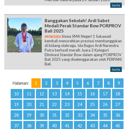
berita
Banggakan Sekolah! Ardi Sabet
Medali Perak Standar Bow PORPROV
Bali 2025
Siswa SMA Negeri 1 Sukawati
09/06/2026
kembali menorehkan prestasi membanggakan
di bidang olahraga. Ida Bagus Ardi Narendra
Putra berhasil meraih Juara 2 Kategori
Eliminasi Standar Bow dalam ajang PORPROV
Bali 2025 yang diselenggarakan oleh PERPANI
Bali.
berita
Halaman:
1
2
3
4
5
6
7
8
9
10
11
12
13
14
15
16
17
18
19
20
21
22
23
24
25
26
27
28
29
30
31
32
33
34
35
36
37
38
39
40
41
42
43
44
45