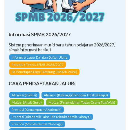
Informasi SPMB 2026/2027
Sistem penerimaan murid baru tahun pelajaran 2026/2027,
simak informasi berikut:
Informasi Lapor Diri dan Daftar Ulang
Petunjuk Teknis SPMB 2026/2027
SK Penetapan Daya Tampung (SMA/K 2026)
CARA PENDAFTARAN JALUR:
Afirmasi (Inklusi)
Afirmasi (Keluarga Ekonomi Tidak Mampu)
Mutasi (Anak Guru)
Mutasi (Perpindahan Tugas Orang Tua/Wali)
Prestasi (Kemampuan Akademik)
Prestasi (Akademik Sains, RisTek/Akademik Lainnya)
Prestasi (Nonakademik Olahraga)