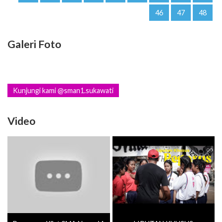
46
47
48
Galeri Foto
Kunjungi kami @sman1.sukawati
Video