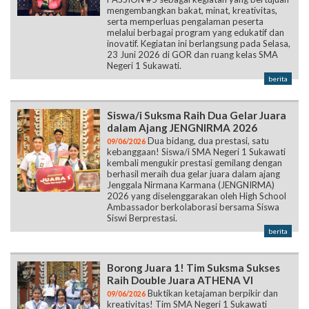
mengembangkan bakat, minat, kreativitas,
serta memperluas pengalaman peserta
melalui berbagai program yang edukatif dan
inovatif. Kegiatan ini berlangsung pada Selasa,
23 Juni 2026 di GOR dan ruang kelas SMA
Negeri 1 Sukawati.
berita
Siswa/i Suksma Raih Dua Gelar Juara
dalam Ajang JENGNIRMA 2026
Dua bidang, dua prestasi, satu
09/06/2026
kebanggaan! Siswa/i SMA Negeri 1 Sukawati
kembali mengukir prestasi gemilang dengan
berhasil meraih dua gelar juara dalam ajang
Jenggala Nirmana Karmana (JENGNIRMA)
2026 yang diselenggarakan oleh High School
Ambassador berkolaborasi bersama Siswa
Siswi Berprestasi.
berita
Borong Juara 1! Tim Suksma Sukses
Raih Double Juara ATHENA VI
Buktikan ketajaman berpikir dan
09/06/2026
kreativitas! Tim SMA Negeri 1 Sukawati