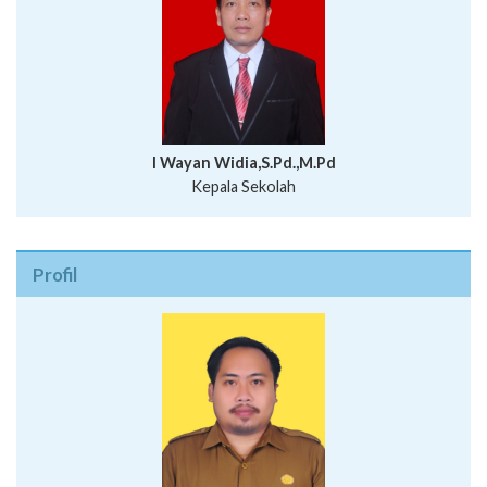
I Wayan Widia,S.Pd.,M.Pd
Kepala Sekolah
Profil