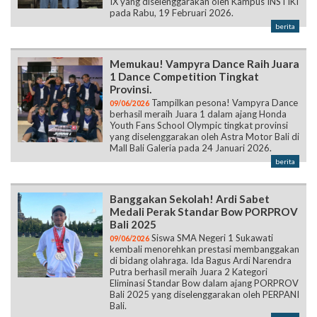
IX yang diselenggarakan oleh Kampus INSTIKI
pada Rabu, 19 Februari 2026.
berita
Memukau! Vampyra Dance Raih Juara
1 Dance Competition Tingkat
Provinsi.
Tampilkan pesona! Vampyra Dance
09/06/2026
berhasil meraih Juara 1 dalam ajang Honda
Youth Fans School Olympic tingkat provinsi
yang diselenggarakan oleh Astra Motor Bali di
Mall Bali Galeria pada 24 Januari 2026.
berita
Banggakan Sekolah! Ardi Sabet
Medali Perak Standar Bow PORPROV
Bali 2025
Siswa SMA Negeri 1 Sukawati
09/06/2026
kembali menorehkan prestasi membanggakan
di bidang olahraga. Ida Bagus Ardi Narendra
Putra berhasil meraih Juara 2 Kategori
Eliminasi Standar Bow dalam ajang PORPROV
Bali 2025 yang diselenggarakan oleh PERPANI
Bali.