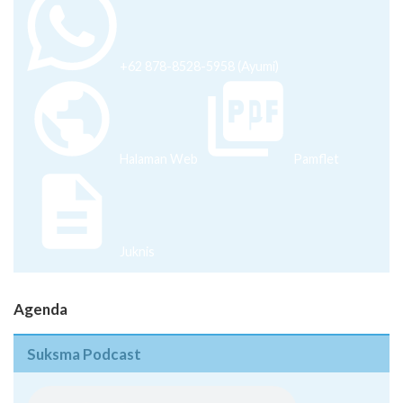
+62 878-8528-5958 (Ayumi)
Halaman Web
Pamflet
Juknis
Agenda
Suksma Podcast