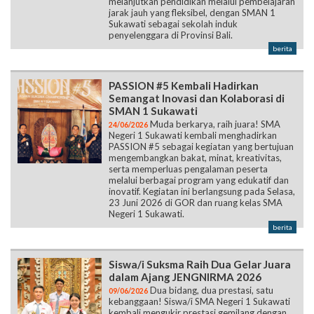
melanjutkan pendidikan melalui pembelajaran
jarak jauh yang fleksibel, dengan SMAN 1
Sukawati sebagai sekolah induk
penyelenggara di Provinsi Bali.
berita
PASSION #5 Kembali Hadirkan
Semangat Inovasi dan Kolaborasi di
SMAN 1 Sukawati
Muda berkarya, raih juara! SMA
24/06/2026
Negeri 1 Sukawati kembali menghadirkan
PASSION #5 sebagai kegiatan yang bertujuan
mengembangkan bakat, minat, kreativitas,
serta memperluas pengalaman peserta
melalui berbagai program yang edukatif dan
inovatif. Kegiatan ini berlangsung pada Selasa,
23 Juni 2026 di GOR dan ruang kelas SMA
Negeri 1 Sukawati.
berita
Siswa/i Suksma Raih Dua Gelar Juara
dalam Ajang JENGNIRMA 2026
Dua bidang, dua prestasi, satu
09/06/2026
kebanggaan! Siswa/i SMA Negeri 1 Sukawati
kembali mengukir prestasi gemilang dengan