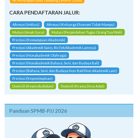
SK Penetapan Daya Tampung (SMA/K 2026)
CARA PENDAFTARAN JALUR:
Afirmasi (Inklusi)
Afirmasi (Keluarga Ekonomi Tidak Mampu)
Mutasi (Anak Guru)
Mutasi (Perpindahan Tugas Orang Tua/Wali)
Prestasi (Kemampuan Akademik)
Prestasi (Akademik Sains, RisTek/Akademik Lainnya)
Prestasi (Nonakademik Olahraga)
Prestasi (Nonakademik Bahasa, Seni, dan Budaya Bali)
Prestasi (Bahasa, Seni, dan Budaya Non-Bali/Non Akademik Lain)
Prestasi (Kepemimpinan)
Domisili (Kependudukan)
Domisili (Krama Desa Adat)
Panduan SPMB-PJJ 2026