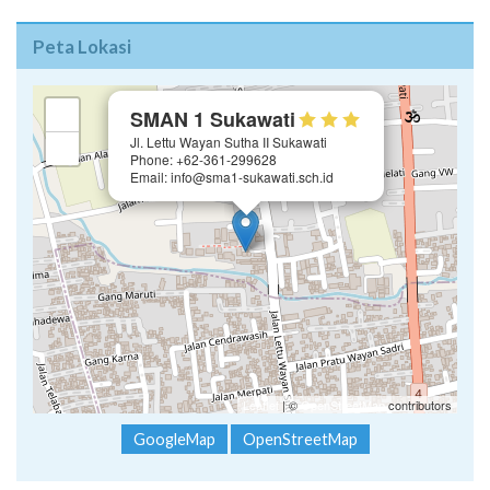
Peta Lokasi
×
+
SMAN 1 Sukawati
Jl. Lettu Wayan Sutha II Sukawati
−
Phone: +62-361-299628
Email: info@sma1-sukawati.sch.id
Leaflet
| ©
OpenStreetMap
contributors
GoogleMap
OpenStreetMap