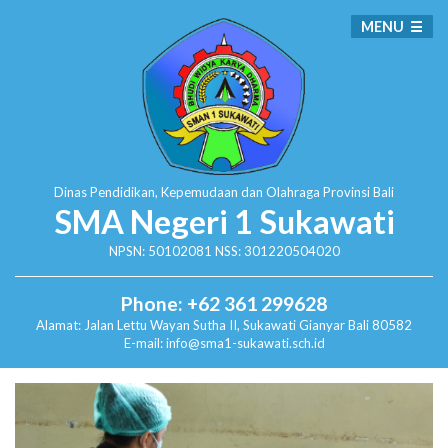
MENU
Dinas Pendidikan, Kepemudaan dan Olahraga
Provinsi Bali
SMA Negeri 1 Sukawati
NPSN: 50102081 NSS: 301220504020
Phone: +62 361 299628
Alamat:
Jalan Lettu Wayan Sutha II, Sukawati
Gianyar Bali 80582
E-mail: info@sma1-sukawati.sch.id