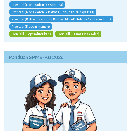
Prestasi (Nonakademik Olahraga)
Prestasi (Nonakademik Bahasa, Seni, dan Budaya Bali)
Prestasi (Bahasa, Seni, dan Budaya Non-Bali/Non Akademik Lain)
Prestasi (Kepemimpinan)
Domisili (Kependudukan)
Domisili (Krama Desa Adat)
Panduan SPMB-PJJ 2026