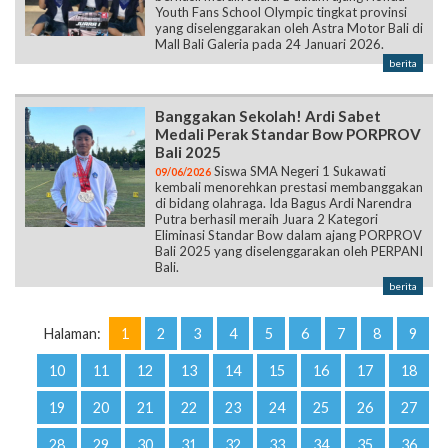
Youth Fans School Olympic tingkat provinsi
yang diselenggarakan oleh Astra Motor Bali di
Mall Bali Galeria pada 24 Januari 2026.
berita
Banggakan Sekolah! Ardi Sabet
Medali Perak Standar Bow PORPROV
Bali 2025
Siswa SMA Negeri 1 Sukawati
09/06/2026
kembali menorehkan prestasi membanggakan
di bidang olahraga. Ida Bagus Ardi Narendra
Putra berhasil meraih Juara 2 Kategori
Eliminasi Standar Bow dalam ajang PORPROV
Bali 2025 yang diselenggarakan oleh PERPANI
Bali.
berita
Halaman:
1
2
3
4
5
6
7
8
9
10
11
12
13
14
15
16
17
18
19
20
21
22
23
24
25
26
27
28
29
30
31
32
33
34
35
36