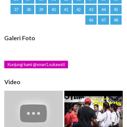
37
38
39
40
41
42
43
44
45
46
47
48
Galeri Foto
Kunjungi kami @sman1.sukawati
Video