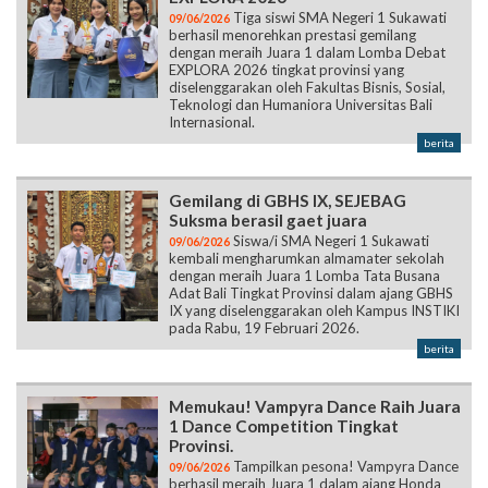
Tiga siswi SMA Negeri 1 Sukawati
09/06/2026
berhasil menorehkan prestasi gemilang
dengan meraih Juara 1 dalam Lomba Debat
EXPLORA 2026 tingkat provinsi yang
diselenggarakan oleh Fakultas Bisnis, Sosial,
Teknologi dan Humaniora Universitas Bali
Internasional.
berita
Gemilang di GBHS IX, SEJEBAG
Suksma berasil gaet juara
Siswa/i SMA Negeri 1 Sukawati
09/06/2026
kembali mengharumkan almamater sekolah
dengan meraih Juara 1 Lomba Tata Busana
Adat Bali Tingkat Provinsi dalam ajang GBHS
IX yang diselenggarakan oleh Kampus INSTIKI
pada Rabu, 19 Februari 2026.
berita
Memukau! Vampyra Dance Raih Juara
1 Dance Competition Tingkat
Provinsi.
Tampilkan pesona! Vampyra Dance
09/06/2026
berhasil meraih Juara 1 dalam ajang Honda