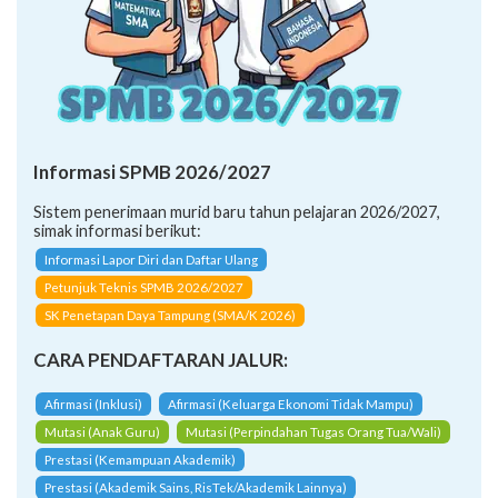
Informasi SPMB 2026/2027
Sistem penerimaan murid baru tahun pelajaran 2026/2027,
simak informasi berikut:
Informasi Lapor Diri dan Daftar Ulang
Petunjuk Teknis SPMB 2026/2027
SK Penetapan Daya Tampung (SMA/K 2026)
CARA PENDAFTARAN JALUR:
Afirmasi (Inklusi)
Afirmasi (Keluarga Ekonomi Tidak Mampu)
Mutasi (Anak Guru)
Mutasi (Perpindahan Tugas Orang Tua/Wali)
Prestasi (Kemampuan Akademik)
Prestasi (Akademik Sains, RisTek/Akademik Lainnya)