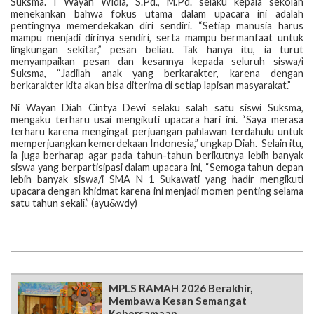
Suksma. I Wayan Widia, S.Pd., M.Pd. selaku kepala sekolah
menekankan bahwa fokus utama dalam upacara ini adalah
pentingnya memerdekakan diri sendiri. “Setiap manusia harus
mampu menjadi dirinya sendiri, serta mampu bermanfaat untuk
lingkungan sekitar,” pesan beliau. Tak hanya itu, ia turut
menyampaikan pesan dan kesannya kepada seluruh siswa/i
Suksma, “Jadilah anak yang berkarakter, karena dengan
berkarakter kita akan bisa diterima di setiap lapisan masyarakat.”
Ni Wayan Diah Cintya Dewi selaku salah satu siswi Suksma,
mengaku terharu usai mengikuti upacara hari ini. “Saya merasa
terharu karena mengingat perjuangan pahlawan terdahulu untuk
memperjuangkan kemerdekaan Indonesia,” ungkap Diah. Selain itu,
ia juga berharap agar pada tahun-tahun berikutnya lebih banyak
siswa yang berpartisipasi dalam upacara ini, “Semoga tahun depan
lebih banyak siswa/i SMA N 1 Sukawati yang hadir mengikuti
upacara dengan khidmat karena ini menjadi momen penting selama
satu tahun sekali.” (ayu&wdy)
MPLS RAMAH 2026 Berakhir,
Membawa Kesan Semangat
Kebersamaan