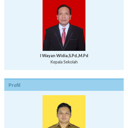
I Wayan Widia,S.Pd.,M.Pd
Kepala Sekolah
Profil