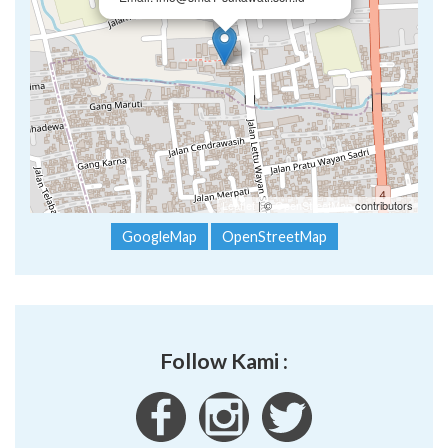
Leaflet
| ©
OpenStreetMap
contributors
GoogleMap
OpenStreetMap
Follow Kami :