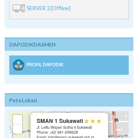
SERVER 3 [Offline]
DAPODIKDASMEN
PROFIL DAPODIK
Peta Lokasi
×
+
SMAN 1 Sukawati
Jl. Lettu Wayan Sutha II Sukawati
−
Phone: +62-361-299628
Email: info@sma1-sukawati.sch.id