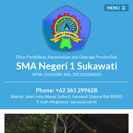
MENU
Dinas Pendidikan, Kepemudaan dan Olahraga
Provinsi Bali
SMA Negeri 1 Sukawati
NPSN: 50102081 NSS: 301220504020
Phone: +62 361 299628
Alamat:
Jalan Lettu Wayan Sutha II, Sukawati
Gianyar Bali 80582
E-mail: info@sma1-sukawati.sch.id