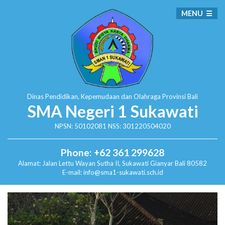
MENU
Dinas Pendidikan, Kepemudaan dan Olahraga
Provinsi Bali
SMA Negeri 1 Sukawati
NPSN: 50102081 NSS: 301220504020
Phone: +62 361 299628
Alamat:
Jalan Lettu Wayan Sutha II, Sukawati
Gianyar Bali 80582
E-mail: info@sma1-sukawati.sch.id