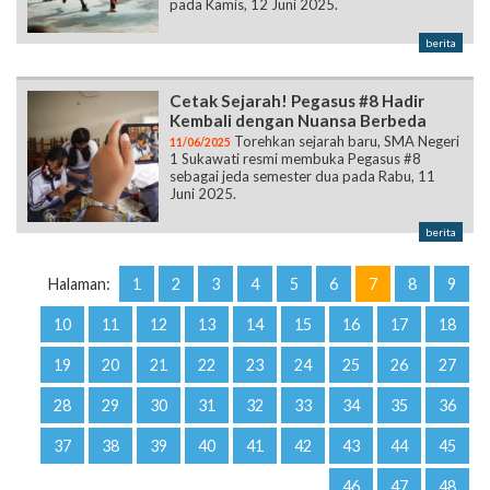
pada Kamis, 12 Juni 2025.
berita
Cetak Sejarah! Pegasus #8 Hadir
Kembali dengan Nuansa Berbeda
Torehkan sejarah baru, SMA Negeri
11/06/2025
1 Sukawati resmi membuka Pegasus #8
sebagai jeda semester dua pada Rabu, 11
Juni 2025.
berita
Halaman:
1
2
3
4
5
6
7
8
9
10
11
12
13
14
15
16
17
18
19
20
21
22
23
24
25
26
27
28
29
30
31
32
33
34
35
36
37
38
39
40
41
42
43
44
45
46
47
48