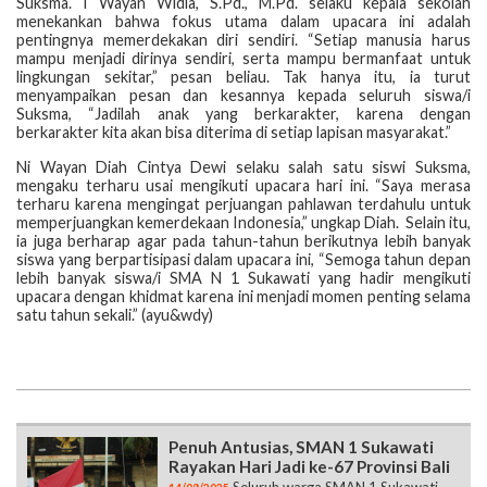
Suksma. I Wayan Widia, S.Pd., M.Pd. selaku kepala sekolah
menekankan bahwa fokus utama dalam upacara ini adalah
pentingnya memerdekakan diri sendiri. “Setiap manusia harus
mampu menjadi dirinya sendiri, serta mampu bermanfaat untuk
lingkungan sekitar,” pesan beliau. Tak hanya itu, ia turut
menyampaikan pesan dan kesannya kepada seluruh siswa/i
Suksma, “Jadilah anak yang berkarakter, karena dengan
berkarakter kita akan bisa diterima di setiap lapisan masyarakat.”
Ni Wayan Diah Cintya Dewi selaku salah satu siswi Suksma,
mengaku terharu usai mengikuti upacara hari ini. “Saya merasa
terharu karena mengingat perjuangan pahlawan terdahulu untuk
memperjuangkan kemerdekaan Indonesia,” ungkap Diah. Selain itu,
ia juga berharap agar pada tahun-tahun berikutnya lebih banyak
siswa yang berpartisipasi dalam upacara ini, “Semoga tahun depan
lebih banyak siswa/i SMA N 1 Sukawati yang hadir mengikuti
upacara dengan khidmat karena ini menjadi momen penting selama
satu tahun sekali.” (ayu&wdy)
Penuh Antusias, SMAN 1 Sukawati
Rayakan Hari Jadi ke-67 Provinsi Bali