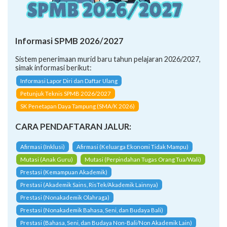
Informasi SPMB 2026/2027
Sistem penerimaan murid baru tahun pelajaran 2026/2027,
simak informasi berikut:
Informasi Lapor Diri dan Daftar Ulang
Petunjuk Teknis SPMB 2026/2027
SK Penetapan Daya Tampung (SMA/K 2026)
CARA PENDAFTARAN JALUR:
Afirmasi (Inklusi)
Afirmasi (Keluarga Ekonomi Tidak Mampu)
Mutasi (Anak Guru)
Mutasi (Perpindahan Tugas Orang Tua/Wali)
Prestasi (Kemampuan Akademik)
Prestasi (Akademik Sains, RisTek/Akademik Lainnya)
Prestasi (Nonakademik Olahraga)
Prestasi (Nonakademik Bahasa, Seni, dan Budaya Bali)
Prestasi (Bahasa, Seni, dan Budaya Non-Bali/Non Akademik Lain)