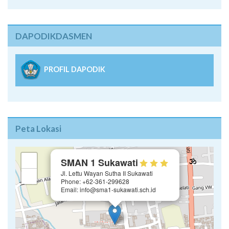
DAPODIKDASMEN
PROFIL DAPODIK
Peta Lokasi
×
+
SMAN 1 Sukawati
Jl. Lettu Wayan Sutha II Sukawati
−
Phone: +62-361-299628
Email: info@sma1-sukawati.sch.id