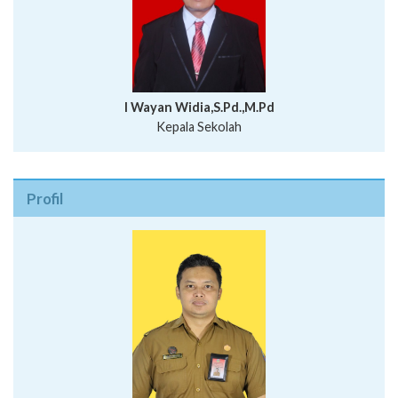
I Wayan Widia,S.Pd.,M.Pd
Kepala Sekolah
Profil