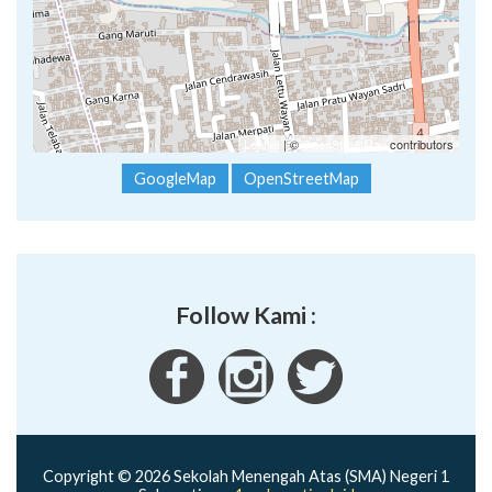
Leaflet
| ©
OpenStreetMap
contributors
GoogleMap
OpenStreetMap
Follow Kami :
Copyright © 2026 Sekolah Menengah Atas (SMA) Negeri 1