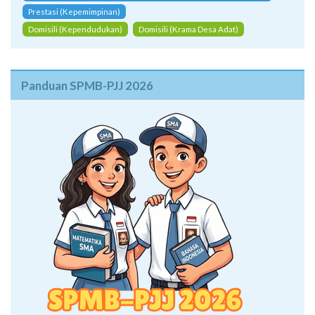
Prestasi (Kepemimpinan)
Domisili (Kependudukan)
Domisili (Krama Desa Adat)
Panduan SPMB-PJJ 2026