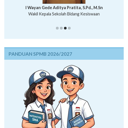
I Wayan Bawa Parmita, S.Pd
I Wayan Gede Aditya Pratita, S.Pd., M.Sn
Ni Wayan Nopi Sutantri, S.Pd.
Putu Suhartana, S.Pd.
Wakil Kepala Sekolah Humas
PANDUAN SPMB 2026/2027