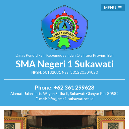
MENU
Dinas Pendidikan, Kepemudaan dan Olahraga
Provinsi Bali
SMA Negeri 1 Sukawati
NPSN: 50102081 NSS: 301220504020
Phone: +62 361 299628
Alamat:
Jalan Lettu Wayan Sutha II, Sukawati
Gianyar Bali 80582
E-mail: info@sma1-sukawati.sch.id