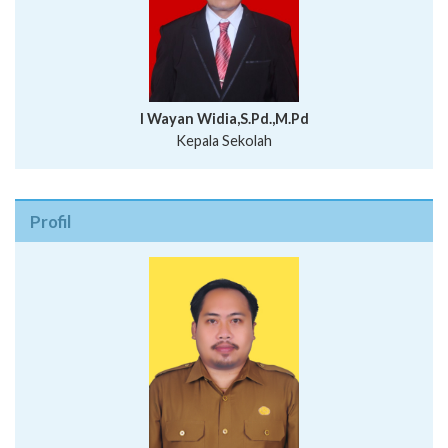
I Wayan Widia,S.Pd.,M.Pd
Kepala Sekolah
Profil