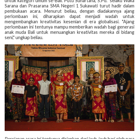
untuk kategori umum se-Bali. Putu Suhartana, S.Pd. selaku Waka
Sarana dan Prasarana SMA Negeri 1 Sukawati turut hadir dalam
pembukaan acara. Menurut beliau, dengan diadakannya ajang
perlombaan ini, diharapkan dapat menjadi wadah untuk
mengembangkan kreativitas kesenian di era globalisasi. "Ajang
perlombaan ini tentunya mampu memberikan wadah bagi generasi
anak muda Bali untuk menuangkan kreativitas mereka di bidang
seni," ungkap beliau.
Persiapan acara ini tentunya disiapkan dari jauh-jauh hari oleh para