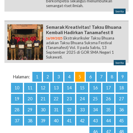
berkompetisi sekaligus menumbuhkan
semangat riset ilmiah.
berita
Semarak Kreativitas! Taksu Bhuana
Kembali Hadirkan Tanamafest II
Ekstrakurikuler Taksu Bhuana
16/09/2025
adakan Taksu Bhuana Suksma Festival
(Tanamafest) Vol. II pada Sabtu, 13
September 2025 di GOR SMA Negeri 1
Sukawati.
berita
Halaman:
1
2
3
4
5
6
7
8
9
10
11
12
13
14
15
16
17
18
19
20
21
22
23
24
25
26
27
28
29
30
31
32
33
34
35
36
37
38
39
40
41
42
43
44
45
46
47
48