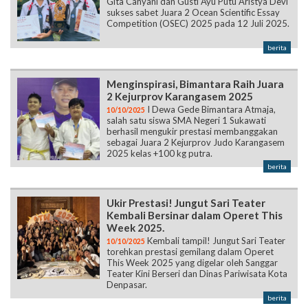
Gita Cahyani dan Gusti Ayu Putu Aristya Devi
sukses sabet Juara 2 Ocean Scientific Essay
Competition (OSEC) 2025 pada 12 Juli 2025.
berita
Menginspirasi, Bimantara Raih Juara
2 Kejurprov Karangasem 2025
I Dewa Gede Bimantara Atmaja,
10/10/2025
salah satu siswa SMA Negeri 1 Sukawati
berhasil mengukir prestasi membanggakan
sebagai Juara 2 Kejurprov Judo Karangasem
2025 kelas +100 kg putra.
berita
Ukir Prestasi! Jungut Sari Teater
Kembali Bersinar dalam Operet This
Week 2025.
Kembali tampil! Jungut Sari Teater
10/10/2025
torehkan prestasi gemilang dalam Operet
This Week 2025 yang digelar oleh Sanggar
Teater Kini Berseri dan Dinas Pariwisata Kota
Denpasar.
berita