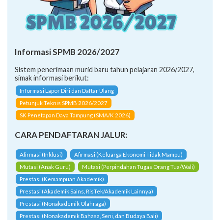
Informasi SPMB 2026/2027
Sistem penerimaan murid baru tahun pelajaran 2026/2027,
simak informasi berikut:
Informasi Lapor Diri dan Daftar Ulang
Petunjuk Teknis SPMB 2026/2027
SK Penetapan Daya Tampung (SMA/K 2026)
CARA PENDAFTARAN JALUR:
Afirmasi (Inklusi)
Afirmasi (Keluarga Ekonomi Tidak Mampu)
Mutasi (Anak Guru)
Mutasi (Perpindahan Tugas Orang Tua/Wali)
Prestasi (Kemampuan Akademik)
Prestasi (Akademik Sains, RisTek/Akademik Lainnya)
Prestasi (Nonakademik Olahraga)
Prestasi (Nonakademik Bahasa, Seni, dan Budaya Bali)