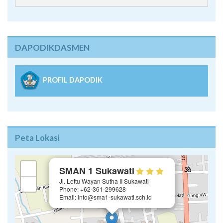
DAPODIKDASMEN
PROFIL DAPODIK
Peta Lokasi
×
+
SMAN 1 Sukawati
Jl. Lettu Wayan Sutha II Sukawati
−
Phone: +62-361-299628
Email: info@sma1-sukawati.sch.id