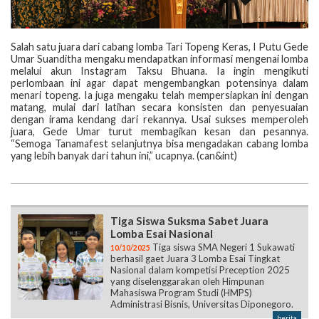
Salah satu juara dari cabang lomba Tari Topeng Keras, I Putu Gede
Umar Suanditha mengaku mendapatkan informasi mengenai lomba
melalui akun Instagram Taksu Bhuana. Ia ingin mengikuti
perlombaan ini agar dapat mengembangkan potensinya dalam
menari topeng. Ia juga mengaku telah mempersiapkan ini dengan
matang, mulai dari latihan secara konsisten dan penyesuaian
dengan irama kendang dari rekannya. Usai sukses memperoleh
juara, Gede Umar turut membagikan kesan dan pesannya.
“Semoga Tanamafest selanjutnya bisa mengadakan cabang lomba
yang lebih banyak dari tahun ini,” ucapnya. (can&int)
Tiga Siswa Suksma Sabet Juara
Lomba Esai Nasional
Tiga siswa SMA Negeri 1 Sukawati
10/10/2025
berhasil gaet Juara 3 Lomba Esai Tingkat
Nasional dalam kompetisi Preception 2025
yang diselenggarakan oleh Himpunan
Mahasiswa Program Studi (HMPS)
Administrasi Bisnis, Universitas Diponegoro.
berita