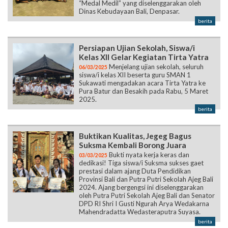
“Medal Medil” yang diselenggarakan oleh
Dinas Kebudayaan Bali, Denpasar.
berita
Persiapan Ujian Sekolah, Siswa/i
Kelas XII Gelar Kegiatan Tirta Yatra
Menjelang ujian sekolah, seluruh
06/03/2025
siswa/i kelas XII beserta guru SMAN 1
Sukawati mengadakan acara Tirta Yatra ke
Pura Batur dan Besakih pada Rabu, 5 Maret
2025.
berita
Buktikan Kualitas, Jegeg Bagus
Suksma Kembali Borong Juara
Bukti nyata kerja keras dan
03/03/2025
dedikasi! Tiga siswa/i Suksma sukses gaet
prestasi dalam ajang Duta Pendidikan
Provinsi Bali dan Putra Putri Sekolah Ajeg Bali
2024. Ajang bergengsi ini diselenggarakan
oleh Putra Putri Sekolah Ajeg Bali dan Senator
DPD RI Shri I Gusti Ngurah Arya Wedakarna
Mahendradatta Wedasteraputra Suyasa.
berita