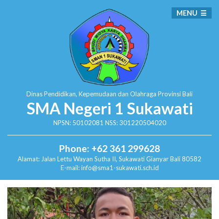
MENU
Dinas Pendidikan, Kepemudaan dan Olahraga
Provinsi Bali
SMA Negeri 1 Sukawati
NPSN: 50102081 NSS: 301220504020
Phone: +62 361 299628
Alamat:
Jalan Lettu Wayan Sutha II, Sukawati
Gianyar Bali 80582
E-mail: info@sma1-sukawati.sch.id