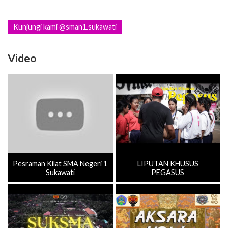
Kunjungi kami @sman1.sukawati
Video
Pesraman Kilat SMA Negeri 1
LIPUTAN KHUSUS
Sukawati
PEGASUS