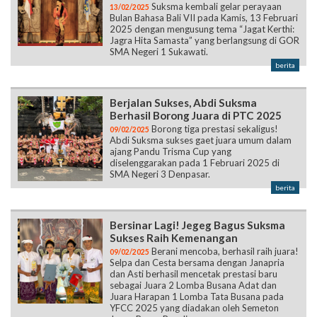
Suksma kembali gelar perayaan
13/02/2025
Bulan Bahasa Bali VII pada Kamis, 13 Februari
2025 dengan mengusung tema “Jagat Kerthi:
Jagra Hita Samasta” yang berlangsung di GOR
SMA Negeri 1 Sukawati.
berita
Berjalan Sukses, Abdi Suksma
Berhasil Borong Juara di PTC 2025
Borong tiga prestasi sekaligus!
09/02/2025
Abdi Suksma sukses gaet juara umum dalam
ajang Pandu Trisma Cup yang
diselenggarakan pada 1 Februari 2025 di
SMA Negeri 3 Denpasar.
berita
Bersinar Lagi! Jegeg Bagus Suksma
Sukses Raih Kemenangan
Berani mencoba, berhasil raih juara!
09/02/2025
Selpa dan Cesta bersama dengan Janapria
dan Asti berhasil mencetak prestasi baru
sebagai Juara 2 Lomba Busana Adat dan
Juara Harapan 1 Lomba Tata Busana pada
YFCC 2025 yang diadakan oleh Semeton