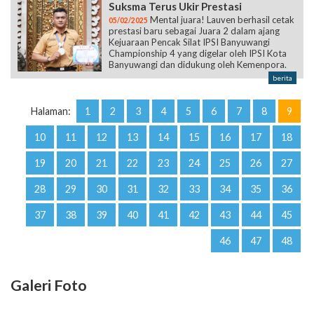
Suksma Terus Ukir Prestasi
Mental juara! Lauven berhasil cetak
05/02/2025
prestasi baru sebagai Juara 2 dalam ajang
Kejuaraan Pencak Silat IPSI Banyuwangi
Championship 4 yang digelar oleh IPSI Kota
Banyuwangi dan didukung oleh Kemenpora.
berita
Halaman:
1
2
3
4
5
6
7
8
9
10
11
12
13
14
15
16
17
18
19
20
21
22
23
24
25
26
27
28
29
30
31
32
33
34
35
36
37
38
39
40
41
42
43
44
45
46
47
48
Galeri Foto