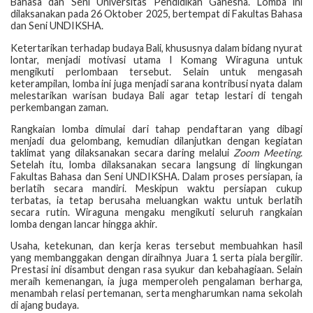
Bahasa dan Seni Universitas Pendidikan Ganesha. Lomba ini
dilaksanakan pada 26 Oktober 2025, bertempat di Fakultas Bahasa
dan Seni UNDIKSHA.
Ketertarikan terhadap budaya Bali, khususnya dalam bidang nyurat
lontar, menjadi motivasi utama I Komang Wiraguna untuk
mengikuti perlombaan tersebut. Selain untuk mengasah
keterampilan, lomba ini juga menjadi sarana kontribusi nyata dalam
melestarikan warisan budaya Bali agar tetap lestari di tengah
perkembangan zaman.
Rangkaian lomba dimulai dari tahap pendaftaran yang dibagi
menjadi dua gelombang, kemudian dilanjutkan dengan kegiatan
taklimat yang dilaksanakan secara daring melalui
Zoom Meeting
.
Setelah itu, lomba dilaksanakan secara langsung di lingkungan
Fakultas Bahasa dan Seni UNDIKSHA. Dalam proses persiapan, ia
berlatih secara mandiri. Meskipun waktu persiapan cukup
terbatas, ia tetap berusaha meluangkan waktu untuk berlatih
secara rutin. Wiraguna mengaku mengikuti seluruh rangkaian
lomba dengan lancar hingga akhir.
Usaha, ketekunan, dan kerja keras tersebut membuahkan hasil
yang membanggakan dengan diraihnya Juara 1 serta piala bergilir.
Prestasi ini disambut dengan rasa syukur dan kebahagiaan. Selain
meraih kemenangan, ia juga memperoleh pengalaman berharga,
menambah relasi pertemanan, serta mengharumkan nama sekolah
di ajang budaya.