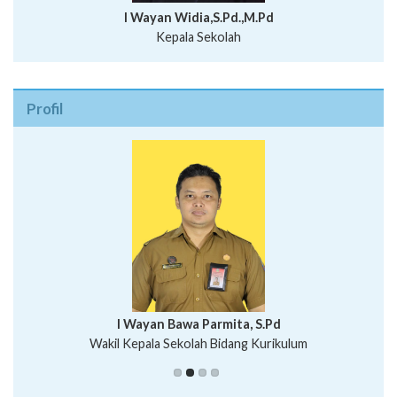
I Wayan Widia,S.Pd.,M.Pd
Kepala Sekolah
Profil
I Wayan Bawa Parmita, S.Pd
I Wayan Gede Aditya Pratita, S.Pd., M.Sn
Wakil Kepala Sekolah Bidang Kurikulum
Ni Wayan Nopi Sutantri, S.Pd.
Putu Suhartana, S.Pd.