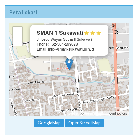
Peta Lokasi
×
+
SMAN 1 Sukawati
Jl. Lettu Wayan Sutha II Sukawati
−
Phone: +62-361-299628
Email: info@sma1-sukawati.sch.id
Leaflet
| ©
OpenStreetMap
contributors
GoogleMap
OpenStreetMap