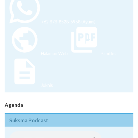
+62 878-8528-5958 (Ayumi)
Halaman Web
Pamflet
Juknis
Agenda
Suksma Podcast