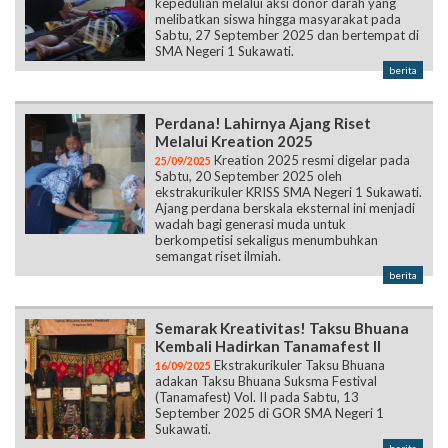
kepedulian melalui aksi donor darah yang
melibatkan siswa hingga masyarakat pada
Sabtu, 27 September 2025 dan bertempat di
SMA Negeri 1 Sukawati.
berita
Perdana! Lahirnya Ajang Riset
Melalui Kreation 2025
Kreation 2025 resmi digelar pada
25/09/2025
Sabtu, 20 September 2025 oleh
ekstrakurikuler KRISS SMA Negeri 1 Sukawati.
Ajang perdana berskala eksternal ini menjadi
wadah bagi generasi muda untuk
berkompetisi sekaligus menumbuhkan
semangat riset ilmiah.
berita
Semarak Kreativitas! Taksu Bhuana
Kembali Hadirkan Tanamafest II
Ekstrakurikuler Taksu Bhuana
16/09/2025
adakan Taksu Bhuana Suksma Festival
(Tanamafest) Vol. II pada Sabtu, 13
September 2025 di GOR SMA Negeri 1
Sukawati.