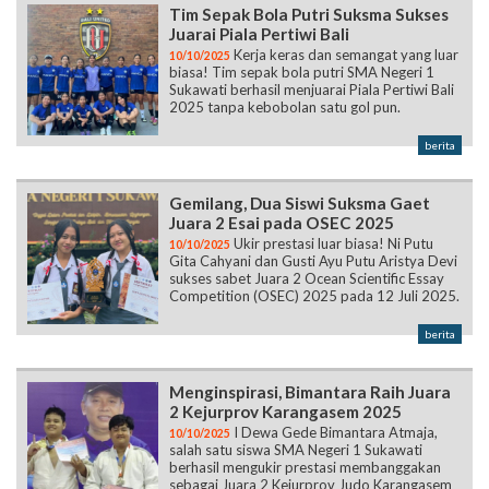
Tim Sepak Bola Putri Suksma Sukses
Juarai Piala Pertiwi Bali
Kerja keras dan semangat yang luar
10/10/2025
biasa! Tim sepak bola putri SMA Negeri 1
Sukawati berhasil menjuarai Piala Pertiwi Bali
2025 tanpa kebobolan satu gol pun.
berita
Gemilang, Dua Siswi Suksma Gaet
Juara 2 Esai pada OSEC 2025
Ukir prestasi luar biasa! Ni Putu
10/10/2025
Gita Cahyani dan Gusti Ayu Putu Aristya Devi
sukses sabet Juara 2 Ocean Scientific Essay
Competition (OSEC) 2025 pada 12 Juli 2025.
berita
Menginspirasi, Bimantara Raih Juara
2 Kejurprov Karangasem 2025
I Dewa Gede Bimantara Atmaja,
10/10/2025
salah satu siswa SMA Negeri 1 Sukawati
berhasil mengukir prestasi membanggakan
sebagai Juara 2 Kejurprov Judo Karangasem