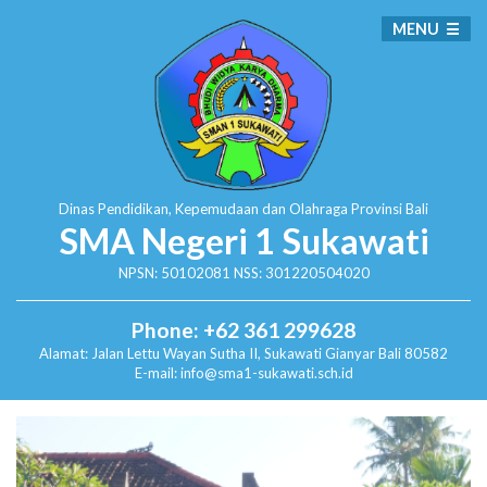
MENU
Dinas Pendidikan, Kepemudaan dan Olahraga
Provinsi Bali
SMA Negeri 1 Sukawati
NPSN: 50102081 NSS: 301220504020
Phone: +62 361 299628
Alamat:
Jalan Lettu Wayan Sutha II, Sukawati
Gianyar Bali 80582
E-mail: info@sma1-sukawati.sch.id