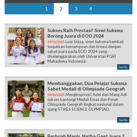
1
2
3
4
Sukses Raih Prestasi! Siswi Suksma
Borong Juara di EOD 2024
Luar biasa, siswi Suksma kembali
29/01/2025
tunjukkan kemampuan dan kreasi dengan
sabet juara pada EOD 2024 yang
diselenggarakan oleh Universitas PGRI
Mahadewa Indonesia.
berita
Membanggakan, Dua Pelajar Suksma
Sabet Medali di Olimpiade Geografi
Menginspirasi! Adel dan Mang Adi
29/01/2025
sukses kantongi Medali Emas dan Perak
Olimpiade Geografi tingkat nasional dalam
ajang STIKES SCIENCE OLYMPIAD.
berita
Berbuah Manis, Natha Gaet Juara 2