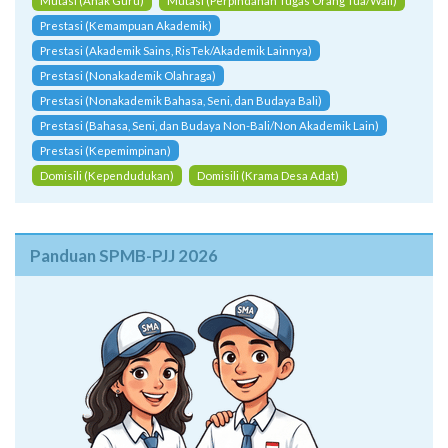
Mutasi (Anak Guru)
Mutasi (Perpindahan Tugas Orang Tua/Wali)
Prestasi (Kemampuan Akademik)
Prestasi (Akademik Sains, RisTek/Akademik Lainnya)
Prestasi (Nonakademik Olahraga)
Prestasi (Nonakademik Bahasa, Seni, dan Budaya Bali)
Prestasi (Bahasa, Seni, dan Budaya Non-Bali/Non Akademik Lain)
Prestasi (Kepemimpinan)
Domisili (Kependudukan)
Domisili (Krama Desa Adat)
Panduan SPMB-PJJ 2026