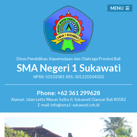
MENU
Dinas Pendidikan, Kepemudaan dan Olahraga
Provinsi Bali
SMA Negeri 1 Sukawati
NPSN: 50102081 NSS: 301220504020
Phone: +62 361 299628
Alamat:
Jalan Lettu Wayan Sutha II, Sukawati
Gianyar Bali 80582
E-mail: info@sma1-sukawati.sch.id