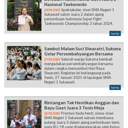
Nasional Taekwondo
Spektakuler, siswi SMA Negeri 1
29/01/2025
Sukawati sabet Juara 2 dalam ajang
perlombaan Indonesia Super Fight
Taekwondo Championship 2 tahun 2024.
berita
Sambut Malam Suci Siwaratri, Suksma
Gelar Persembahyangan Bersama
Seluruh warga Suksma kembali
27/01/2025
mengadakan persembahyangan bersama
dalam rangka menyambut Hari Raya
Siwaratri. Kegiatan ini berlangsung pada
Senin, 27 Januari 2025 di lapangan SMA
Negeri 1 Sukawati.
berita
Rintangan Tak Hentikan Anggun dan
Bayu Gaet Juara 3 Tenis Meja
Prestasi tiada henti, siswa-siswi
22/01/2025
SMA Negeri 1 Sukawati sukses membawa
pulang Juara 3 dalam ajang perlombaan tenis
meja KU-18 yang diselenggarakan oleh Ketua