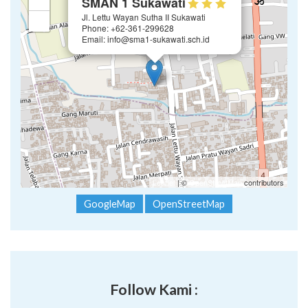
SMAN 1 Sukawati
Jl. Lettu Wayan Sutha II Sukawati
−
Phone: +62-361-299628
Email: info@sma1-sukawati.sch.id
Leaflet
| ©
OpenStreetMap
contributors
GoogleMap
OpenStreetMap
Follow Kami :