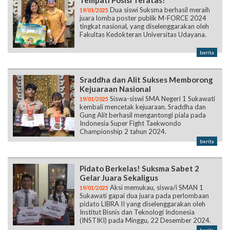
Tempati Posisi Teratas!
Dua siswi Suksma berhasil meraih
19/01/2025
juara lomba poster publik M-FORCE 2024
tingkat nasional, yang diselenggarakan oleh
Fakultas Kedokteran Universitas Udayana.
berita
Sraddha dan Alit Sukses Memborong
Kejuaraan Nasional
Siswa-siswi SMA Negeri 1 Sukawati
19/01/2025
kembali mencetak kejuaraan. Sraddha dan
Gung Alit berhasil mengantongi piala pada
Indonesia Super Fight Taekwondo
Championship 2 tahun 2024.
berita
Pidato Berkelas! Suksma Sabet 2
Gelar Juara Sekaligus
Aksi memukau, siswa/i SMAN 1
19/01/2025
Sukawati gapai dua juara pada perlombaan
pidato LIBRA II yang diselenggarakan oleh
Institut Bisnis dan Teknologi Indonesia
(INSTIKI) pada Minggu, 22 Desember 2024.