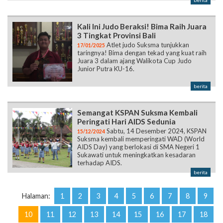
berita
Kali Ini Judo Beraksi! Bima Raih Juara
3 Tingkat Provinsi Bali
Atlet judo Suksma tunjukkan
17/01/2025
taringnya! Bima dengan tekad yang kuat raih
Juara 3 dalam ajang Walikota Cup Judo
Junior Putra KU-16.
berita
Semangat KSPAN Suksma Kembali
Peringati Hari AIDS Sedunia
Sabtu, 14 Desember 2024, KSPAN
15/12/2024
Suksma kembali memperingati WAD (World
AIDS Day) yang berlokasi di SMA Negeri 1
Sukawati untuk meningkatkan kesadaran
terhadap AIDS.
berita
Halaman:
1
2
3
4
5
6
7
8
9
10
11
12
13
14
15
16
17
18