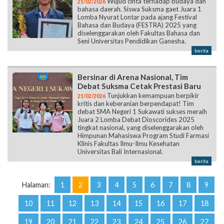
Wujud cinta terhadap budaya dan
21/02/2026
bahasa daerah. Siswa Suksma gaet Juara 1
Lomba Nyurat Lontar pada ajang Festival
Bahasa dan Budaya (FESTRA) 2025 yang
diselenggarakan oleh Fakultas Bahasa dan
Seni Universitas Pendidikan Ganesha.
berita
Bersinar di Arena Nasional, Tim
Debat Suksma Cetak Prestasi Baru
Tunjukkan kemampuan berpikir
21/02/2026
kritis dan keberanian berpendapat! Tim
debat SMA Negeri 1 Sukawati sukses meraih
Juara 2 Lomba Debat Dioscorides 2025
tingkat nasional, yang diselenggarakan oleh
Himpunan Mahasiswa Program Studi Farmasi
Klinis Fakultas Ilmu-Ilmu Kesehatan
Universitas Bali Internasional.
berita
Halaman:
1
2
3
4
5
6
7
8
9
10
11
12
13
14
15
16
17
18
19
20
21
22
23
24
25
26
27