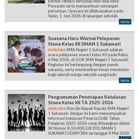
bentuk refleksi terhadap nilai-nilai luhur
Pancasila serta memperkuat semangat
persatuan. Upacara ini dilaksanakan pada
Senin, 1 Juni 2026 di lapangan sekolah.
berita
Suasana Haru Warnai Pelepasan
Siswa Kelas XII SMAN 1 Sukawati
SMA Negeri 1 Sukawati adakan
07/05/2026
acara pelepasan siswa/i kelas XII pada Rabu,
6 Mei 2026, di GOR SMA Negeri 1 Sukawati.
Kegiatan ini berlangsung dengan penuh
sukacita, serta memberikan kesan mendalam
bagi seluruh warga sekolah yang hadir.
berita
Pengumuman Penetapan Kelulusan
Siswa Kelas XII TA 2025-2026
Atas ijin Bapak Kepala SMA Negeri
04/05/2026
1 Sukawati, dengan ini kami menyampaikan
informasi kelulusan Peserta Didik Tahun
Pelajaran 2025-2026 yang dituangkan dalam
SK Nomor B.10.400.3.8/201/SMAN 1
SUKAWATI/DIKPORA tertanggal 4 Mei 2026