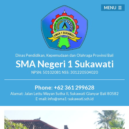
MENU
Dinas Pendidikan, Kepemudaan dan Olahraga
Provinsi Bali
SMA Negeri 1 Sukawati
NPSN: 50102081 NSS: 301220504020
Phone: +62 361 299628
Alamat:
Jalan Lettu Wayan Sutha II, Sukawati
Gianyar Bali 80582
E-mail: info@sma1-sukawati.sch.id