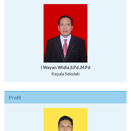
I Wayan Widia,S.Pd.,M.Pd
Kepala Sekolah
Profil