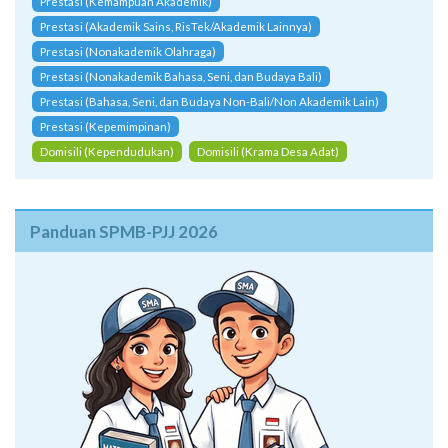
Prestasi (Kemampuan Akademik)
Prestasi (Akademik Sains, RisTek/Akademik Lainnya)
Prestasi (Nonakademik Olahraga)
Prestasi (Nonakademik Bahasa, Seni, dan Budaya Bali)
Prestasi (Bahasa, Seni, dan Budaya Non-Bali/Non Akademik Lain)
Prestasi (Kepemimpinan)
Domisili (Kependudukan)
Domisili (Krama Desa Adat)
Panduan SPMB-PJJ 2026