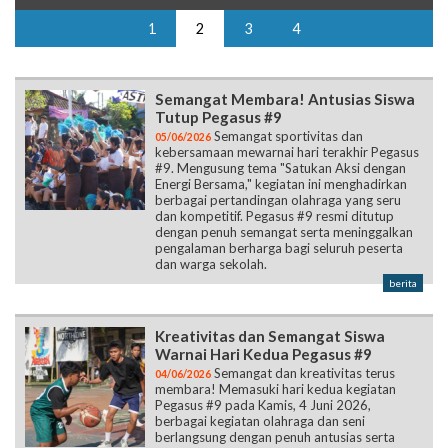
1
2
3
4
Semangat Membara! Antusias Siswa
Tutup Pegasus #9
Semangat sportivitas dan
05/06/2026
kebersamaan mewarnai hari terakhir Pegasus
#9. Mengusung tema "Satukan Aksi dengan
Energi Bersama," kegiatan ini menghadirkan
berbagai pertandingan olahraga yang seru
dan kompetitif. Pegasus #9 resmi ditutup
dengan penuh semangat serta meninggalkan
pengalaman berharga bagi seluruh peserta
dan warga sekolah.
berita
Kreativitas dan Semangat Siswa
Warnai Hari Kedua Pegasus #9
Semangat dan kreativitas terus
04/06/2026
membara! Memasuki hari kedua kegiatan
Pegasus #9 pada Kamis, 4 Juni 2026,
berbagai kegiatan olahraga dan seni
berlangsung dengan penuh antusias serta