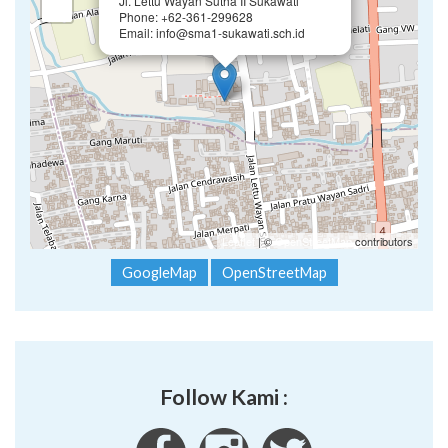
Jl. Lettu Wayan Sutha II Sukawati
−
Phone: +62-361-299628
Email: info@sma1-sukawati.sch.id
Leaflet
| ©
OpenStreetMap
contributors
GoogleMap
OpenStreetMap
Follow Kami :