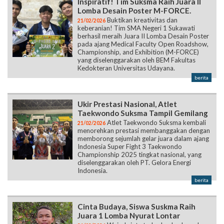
Inspiratif! Tim Suksma Raih Juara II
Lomba Desain Poster M-FORCE.
Buktikan kreativitas dan
21/02/2026
keberanian! Tim SMA Negeri 1 Sukawati
berhasil meraih Juara II Lomba Desain Poster
pada ajang Medical Faculty Open Roadshow,
Championship, and Exhibition (M-FORCE)
yang diselenggarakan oleh BEM Fakultas
Kedokteran Universitas Udayana.
berita
Ukir Prestasi Nasional, Atlet
Taekwondo Suksma Tampil Gemilang
Atlet Taekwondo Suksma kembali
21/02/2026
menorehkan prestasi membanggakan dengan
memborong sejumlah gelar juara dalam ajang
Indonesia Super Fight 3 Taekwondo
Championship 2025 tingkat nasional, yang
diselenggarakan oleh PT. Gelora Energi
Indonesia.
berita
Cinta Budaya, Siswa Suskma Raih
Juara 1 Lomba Nyurat Lontar