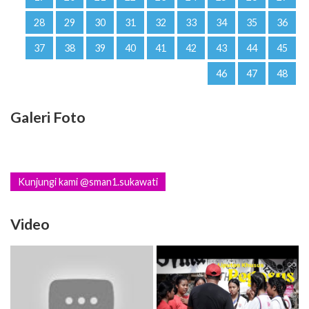
28
29
30
31
32
33
34
35
36
37
38
39
40
41
42
43
44
45
46
47
48
Galeri Foto
Kunjungi kami @sman1.sukawati
Video