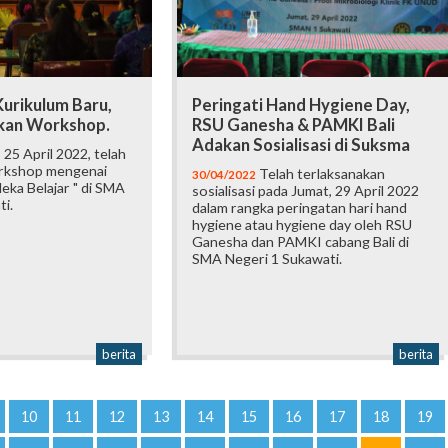
urikulum Baru,
Peringati Hand Hygiene Day,
kan Workshop.
RSU Ganesha & PAMKI Bali
Adakan Sosialisasi di Suksma
 25 April 2022, telah
orkshop mengenai
Telah terlaksanakan
30/04/2022
eka Belajar " di SMA
sosialisasi pada Jumat, 29 April 2022
i.
dalam rangka peringatan hari hand
hygiene atau hygiene day oleh RSU
Ganesha dan PAMKI cabang Bali di
SMA Negeri 1 Sukawati.
berita
berita
10
11
12
13
14
15
16
17
18
19