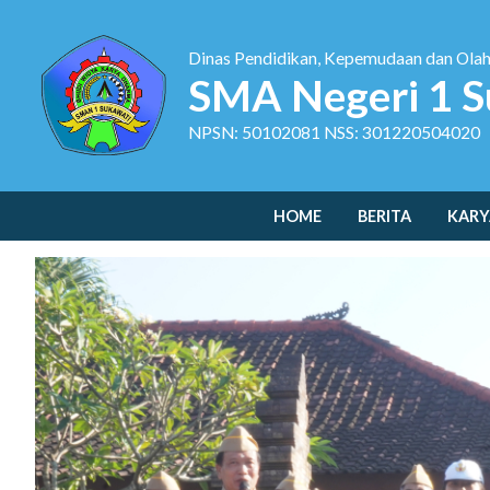
Dinas Pendidikan, Kepemudaan dan Ola
SMA Negeri 1 S
NPSN: 50102081 NSS: 301220504020
HOME
BERITA
KARY