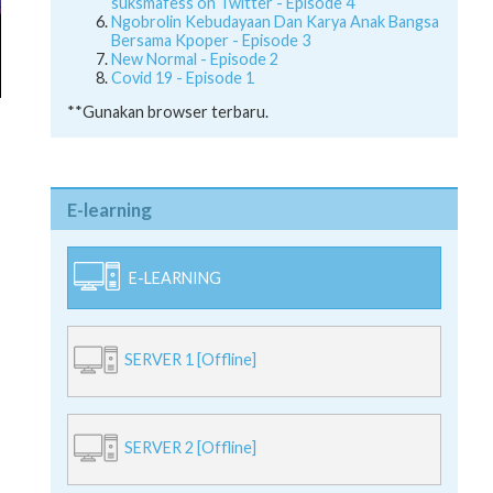
suksmafess on Twitter - Episode 4
Ngobrolin Kebudayaan Dan Karya Anak Bangsa
Bersama Kpoper - Episode 3
New Normal - Episode 2
Covid 19 - Episode 1
**Gunakan browser terbaru.
E-learning
E-LEARNING
SERVER 1 [Offline]
SERVER 2 [Offline]