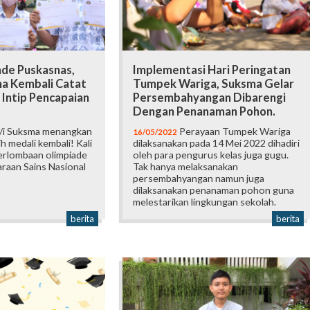
ade Puskasnas,
Implementasi Hari Peringatan
ma Kembali Catat
Tumpek Wariga, Suksma Gelar
, Intip Pencapaian
Persembahyangan Dibarengi
Dengan Penanaman Pohon.
/i Suksma menangkan
Perayaan Tumpek Wariga
16/05/2022
h medali kembali! Kali
dilaksanakan pada 14 Mei 2022 dihadiri
perlombaan olimpiade
oleh para pengurus kelas juga gugu.
raan Sains Nasional
Tak hanya melaksanakan
persembahyangan namun juga
dilaksanakan penanaman pohon guna
melestarikan lingkungan sekolah.
berita
berita