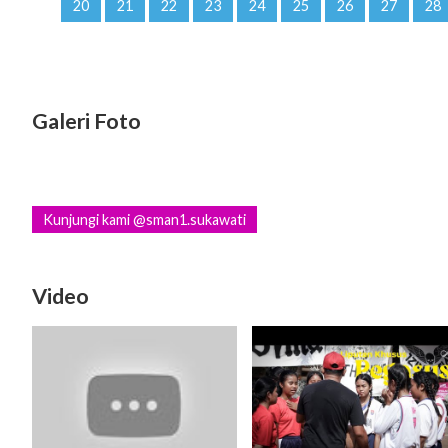
20
21
22
23
24
25
26
27
28
Galeri Foto
Kunjungi kami @sman1.sukawati
Video