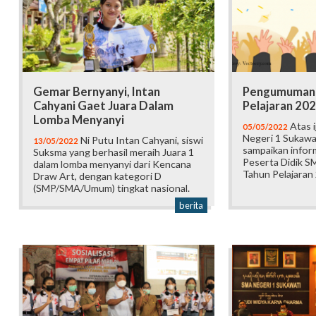
Gemar Bernyanyi, Intan
Pengumuman 
Cahyani Gaet Juara Dalam
Pelajaran 20
Lomba Menyanyi
Atas i
05/05/2022
Negeri 1 Sukawat
Ni Putu Intan Cahyani, siswi
13/05/2022
sampaikan inform
Suksma yang berhasil meraih Juara 1
Peserta Didik S
dalam lomba menyanyi dari Kencana
Tahun Pelajaran
Draw Art, dengan kategori D
(SMP/SMA/Umum) tingkat nasional.
berita