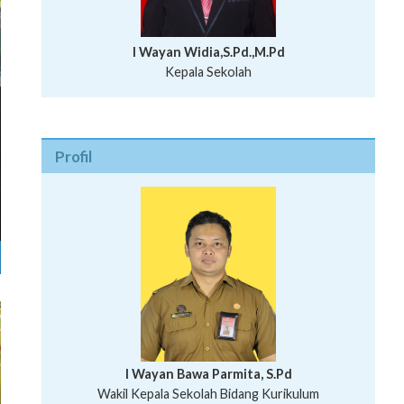
I Wayan Widia,S.Pd.,M.Pd
Kepala Sekolah
Profil
I Wayan Bawa Parmita, S.Pd
I Wayan Gede Aditya Pratita, S.Pd., M.Sn
Wakil Kepala Sekolah Bidang Kurikulum
Ni Wayan Nopi Sutantri, S.Pd.
Putu Suhartana, S.Pd.
Wakil Kepala Sekolah Bidang Kesiswaan