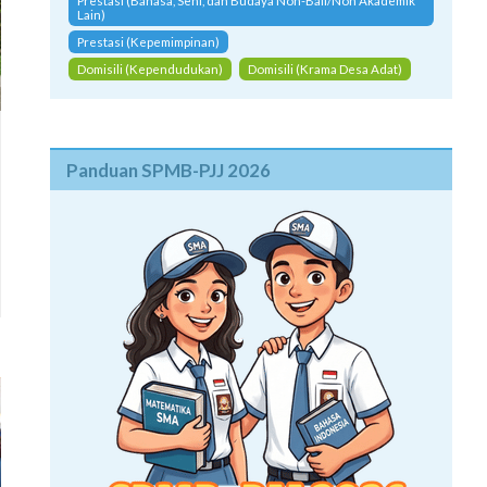
Prestasi (Bahasa, Seni, dan Budaya Non-Bali/Non Akademik
Lain)
Prestasi (Kepemimpinan)
Domisili (Kependudukan)
Domisili (Krama Desa Adat)
Panduan SPMB-PJJ 2026