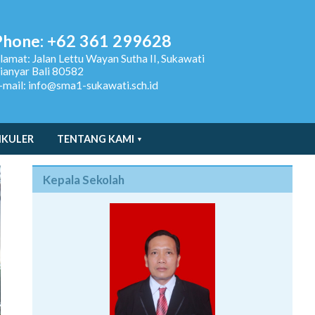
Phone: +62 361 299628
lamat:
Jalan Lettu Wayan Sutha II, Sukawati
ianyar Bali 80582
-mail: info@sma1-sukawati.sch.id
IKULER
TENTANG KAMI
Kepala Sekolah