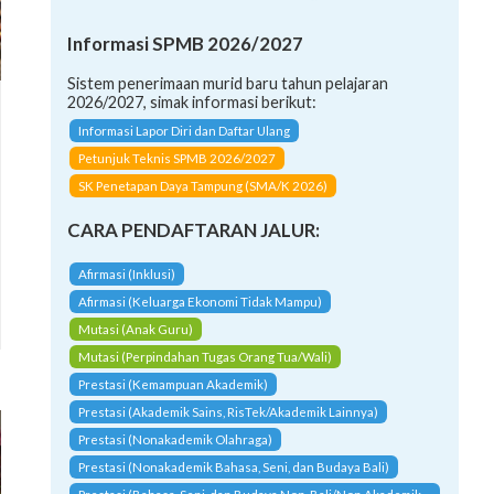
Informasi SPMB 2026/2027
Sistem penerimaan murid baru tahun pelajaran
2026/2027, simak informasi berikut:
Informasi Lapor Diri dan Daftar Ulang
Petunjuk Teknis SPMB 2026/2027
SK Penetapan Daya Tampung (SMA/K 2026)
CARA PENDAFTARAN JALUR:
Afirmasi (Inklusi)
Afirmasi (Keluarga Ekonomi Tidak Mampu)
Mutasi (Anak Guru)
Mutasi (Perpindahan Tugas Orang Tua/Wali)
Prestasi (Kemampuan Akademik)
Prestasi (Akademik Sains, RisTek/Akademik Lainnya)
Prestasi (Nonakademik Olahraga)
Prestasi (Nonakademik Bahasa, Seni, dan Budaya Bali)