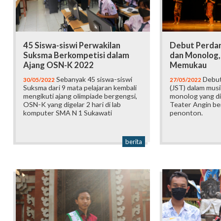
45 Siswa-siswi Perwakilan
Debut Perda
Suksma Berkompetisi dalam
dan Monolog,
Ajang OSN-K 2022
Memukau
Sebanyak 45 siswa-siswi
Debut
30/05/2022
27/05/2022
Suksma dari 9 mata pelajaran kembali
(JST) dalam musik
mengikuti ajang olimpiade bergengsi,
monolog yang d
OSN-K yang digelar 2 hari di lab
Teater Angin ber
komputer SMA N 1 Sukawati
penonton.
berita