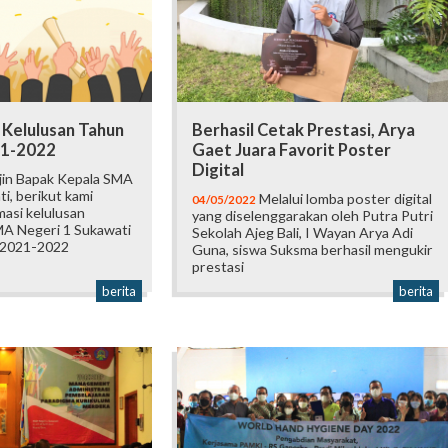
Kelulusan Tahun
Berhasil Cetak Prestasi, Arya
21-2022
Gaet Juara Favorit Poster
Digital
jin Bapak Kepala SMA
i, berikut kami
Melalui lomba poster digital
04/05/2022
asi kelulusan
yang diselenggarakan oleh Putra Putri
MA Negeri 1 Sukawati
Sekolah Ajeg Bali, I Wayan Arya Adi
 2021-2022
Guna, siswa Suksma berhasil mengukir
prestasi
berita
berita