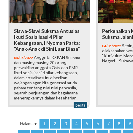
Siswa-Siswi Suksma Antusias
Perkenalkan K
Ikuti Sosialisasi 4 Pilar
Suksma Jalan
Kebangsaan, I Nyoman Parta:
Senin,
04/05/2022
"Anak-Anak di Sini Luar Biasa”
dilaksanakan w
"Kurikulum Merd
Anggota KSPAN Suksma
04/05/2022
Negeri 1 Sukawat
dan masing masing 20 orang
perwakilan anggota Osis dan PMR
ikuti sosialisasi 4 pilar kebangsaan,
dalam sosialisasi ini diberikan
wejangan agar kita generasi muda
paham tentang nilai nilai pancasila,
sejarah perjuangan dan bagaimana
menerapkannya dalam keseharian.
berita
Halaman:
1
2
3
4
5
6
7
8
9