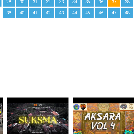
29
30
31
32
33
34
35
36
37
38
39
40
41
42
43
44
45
46
47
48