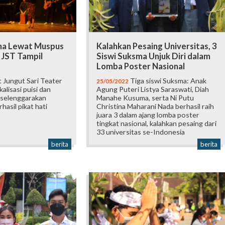
na Lewat Muspus
Kalahkan Pesaing Universitas, 3
 JST Tampil
Siswi Suksma Unjuk Diri dalam
Lomba Poster Nasional
 Jungut Sari Teater
Tiga siswi Suksma: Anak
25/05/2022
alisasi puisi dan
Agung Puteri Listya Saraswati, Diah
iselenggarakan
Manahe Kusuma, serta Ni Putu
hasil pikat hati
Christina Maharani Nada berhasil raih
juara 3 dalam ajang lomba poster
tingkat nasional, kalahkan pesaing dari
33 universitas se-Indonesia
berita
berita